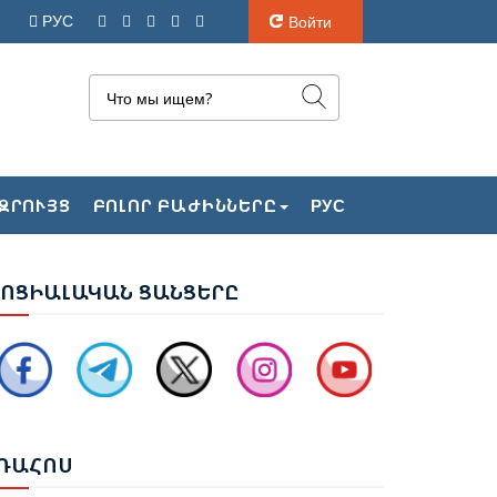
РУС
Войти
ԶՐՈՒՅՑ
ԲՈԼՈՐ ԲԱԺԻՆՆԵՐԸ
РУС
ՈՒԲԵՆ ՌՈՒԲԻՆՅԱՆԸ ԸՆՏՐՎԵՑ ԱԺ
ԱԽԱԳԱՀ
ՈՑ
ԻԱԼԱԿԱՆ ՑԱՆՑԵՐԸ
ԱԽԱԳԱՀ ՎԱՀԱԳՆ ԽԱՉԱՏՈՒՐՅԱՆԸ
ՏՈՐԱԳՐԵՑ ՆԻԿՈԼ ՓԱՇԻՆՅԱՆԻՆ
ԱՐՉԱՊԵՏ ՆՇԱՆԱԿԵԼՈՒ ՄԱՍԻՆ
ՐԱՄԱՆԱԳԻՐԸ
ՌԱ
ՀՈՍ
ԼՀԱՄ ԱԼԻԵՎ. ԿԵՆՏՐՈՆԱԿԱՆ ԱՍԻԱՅԻ