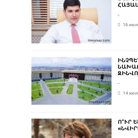
ՀԱՅԱՍ
..
16 июль
ԻՆՉՊԵ
ՆԱԽԱՐ
ԶԻՆՎՈ
..
14 июль
Ո՞ՒՐ 
«ՆՎԻՐ
..