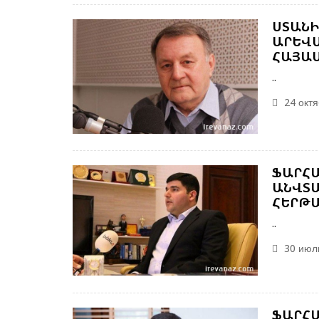
ՍՏԱՆԻ
ԱՐԵՎՄ
ՀԱՅԱ
..
24 октя
ՖԱՐՀԱ
ԱՆՎՏԱ
ՀԵՐԹԱ
..
30 июль
ՖԱՐՀԱ