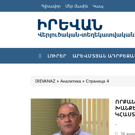
Գլխավոր
Մեր մասին
Կապ
ԼՈՒՐԵՐ
ԱՐԵՎՄՏՅԱՆ ԱԴՐԲԵՋԱ
IREVANAZ
»
Аналитика
» Страница 4
ՈՐՔԱՆ
ԽԱՆՔԵ
ԿՀԱՍՏ
..
26 янва