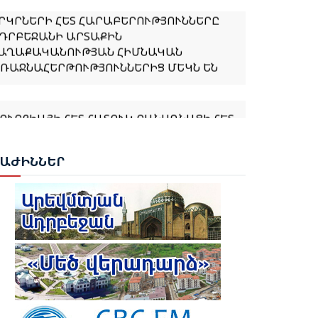
ՐԿՐՆԵՐԻ ՀԵՏ ՀԱՐԱԲԵՐՈՒԹՅՈՒՆՆԵՐԸ
ԴՐԲԵՋԱՆԻ ԱՐՏԱՔԻՆ
ԱՂԱՔԱԿԱՆՈՒԹՅԱՆ ՀԻՄՆԱԿԱՆ
ՌԱՋՆԱՀԵՐԹՈՒԹՅՈՒՆՆԵՐԻՑ ՄԵԿՆ ԵՆ
ՈՒՐՔԻԱՅԻ ՀԵՏ ՀԱՏՈՒԿ ԲԱՆԱԳՆԱՑԻ ՀԵՏ
ԱՊՎԱԾ ՈՐՈՇՈՒՄ ԴԵՌ ՉԿԱ․ ՓԱՇԻՆՅԱՆ
ԲԱԺ
ԻՆՆԵՐ
ԱՆԵՍ ՆԱԶԱՐՅԱՆԸ ՈՍԿԵ ՄԵԴԱԼ ՆՎԱՃԵՑ
ԱՔՎՈՒՄ
ՈՒՐՔԻԱՆ ԵՐԲԵՔ ՉԻ ԹՈՂՆԻ ԻՐ
ԻՊՐԱԹՈՒՐՔ ԵՂԲԱՅՐՆԵՐԻՆ ԵՎ
ՈՒՅՐԵՐԻՆ ՄԵՆԱԿ․ ԷՐԴՈՂԱՆ