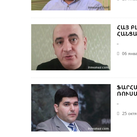
ՀԱՅ Բ
ՀԱՆՑԱ
..
06 янва
ՖԱՐՀԱ
ՌՈՒՍԱ
..
25 октя