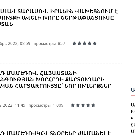
Թ
Հ
ՍԼԱՎ ՏԱՐԱՍՈՎ. ԻՐԱՆԻՆ ՎԱԽԵՑՆՈՒՄ Է
ՈՒՏՔԻ ԱՎԵԼԻ ԽՈՐԸ ՆԵՐԹԱՓԱՆՑՈՒՄԸ
ՍՏԱՆ
Բ
Հ
Շ
Դ
брь 2022, 08:59
просмотры: 857
Բ
Բ
Ա
Ո
Ս
Դ ՄԱՄԵԴՈՎ. ՀԱՅԱՍՏԱՆԻ
Ա
Ա
ՆԳՈՒԹՅԱՆ ԽՈՐՀՐԴԻ ՔԱՐՏՈՒՂԱՐԻ
Ը
ԿԱՆ ՀԱՐՑԱԶՐՈՒՅՑԸ՝ ՆՈՐ ՈՒՂԵՐՁՆԵՐ
Գ
Հ
Ն
Կ
Ա
Պ
 2022, 11:45
просмотры: 1 009
Խ
Հ
Հ
Մ
Դ
Դ ՄԱՄԵԴՈՎԿՀՎ ՏՆՕՐԵՆԸ ԺԱՄԱՆԵԼ Է