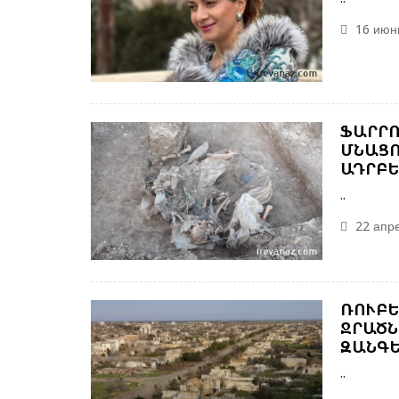
16 июнь
ՖԱՐՐՈ
ՄՆԱՑՈ
ԱԴՐԲԵ
..
22 апре
ՌՈՒԲԵ
ՋՐԱԾՆ
ԶԱՆԳԵ
..