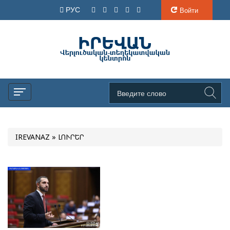
РУС
Войти
IREVANAZ
» ԼՈՒՐԵՐ