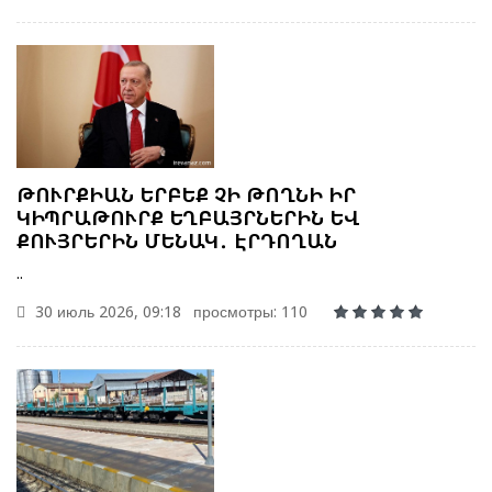
ԹՈՒՐՔԻԱՆ ԵՐԲԵՔ ՉԻ ԹՈՂՆԻ ԻՐ
ԿԻՊՐԱԹՈՒՐՔ ԵՂԲԱՅՐՆԵՐԻՆ ԵՎ
ՔՈՒՅՐԵՐԻՆ ՄԵՆԱԿ․ ԷՐԴՈՂԱՆ
..
30 июль 2026, 09:18
просмотры: 110