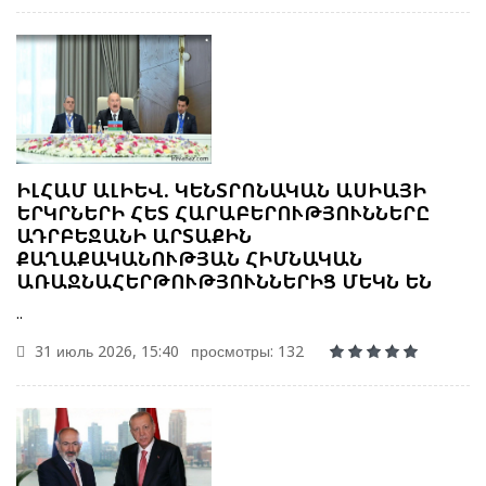
ԻԼՀԱՄ ԱԼԻԵՎ. ԿԵՆՏՐՈՆԱԿԱՆ ԱՍԻԱՅԻ
ԵՐԿՐՆԵՐԻ ՀԵՏ ՀԱՐԱԲԵՐՈՒԹՅՈՒՆՆԵՐԸ
ԱԴՐԲԵՋԱՆԻ ԱՐՏԱՔԻՆ
ՔԱՂԱՔԱԿԱՆՈՒԹՅԱՆ ՀԻՄՆԱԿԱՆ
ԱՌԱՋՆԱՀԵՐԹՈՒԹՅՈՒՆՆԵՐԻՑ ՄԵԿՆ ԵՆ
..
31 июль 2026, 15:40
просмотры: 132