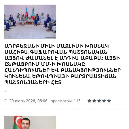
ԱԴՐԲԵՋԱՆԻ ՄԻԼԻ ՄԱՋԼԻՍԻ ԽՈՍՆԱԿ
ՍԱՀԻԲԱ ԳԱՖԱՐՈՎԱՆ ՊԱՇՏՈՆԱԿԱՆ
ԱՅՑՈՎ ԺԱՄԱՆԵԼ Է ԱԴԴԻՍ ԱԲԱԲԱ: ԱՅՑԻ
ԸՆԹԱՑՔՈՒՄ ՄՄ-Ի ԽՈՍՆԱԿԸ
ՀԱՆԴԻՊՈՒՄՆԵՐ ԵՎ ԲԱՆԱԿՑՈՒԹՅՈՒՆՆԵՐ
ԿՈՒՆԵՆԱ ԵԹՈՎՊԻԱՅԻ ԲԱՐՁՐԱՍՏԻՃԱՆ
ՊԱՇՏՈՆՅԱՆԵՐԻ ՀԵՏ
..
29 июль 2026, 08:06
просмотры: 115