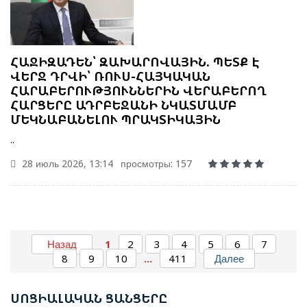
ՀԱՋԻԶԱԴԵՆ՝ ԶԱԽԱՐՈՎԱՅԻՆ. ՊԵՏՔ Է
ՎԵՐՋ ԴՐՎԻ՝ ՌՈՒՍ-ՀԱՅԿԱԿԱՆ
ՀԱՐԱԲԵՐՈՒԹՅՈՒՆՆԵՐԻՆ ՎԵՐԱԲԵՐՈՂ
ՀԱՐՑԵՐԸ ԱԴՐԲԵՋԱՆԻ ՆԿԱՏՄԱՄԲ
ՄԵԿՆԱԲԱՆԵԼՈՒ ՊՐԱԿՏԻԿԱՅԻՆ
..
28 июль 2026, 13:14
просмотры: 157
ՌՈՒԲԵՆ ՌՈՒԲԻՆՅԱՆԸ ԸՆՏՐՎԵՑ ԱԺ ՆԱԽԱԳԱՀ
Назад
1
2
3
4
5
6
7
8
9
10
...
411
Далее
ՆԱԽԱԳԱՀ ՎԱՀԱԳՆ ԽԱՉԱՏՈՒՐՅԱՆԸ ՍՏՈՐԱԳՐԵՑ
ՆԻԿՈԼ ՓԱՇԻՆՅԱՆԻՆ ՎԱՐՉԱՊԵՏ ՆՇԱՆԱԿԵԼՈՒ
ՍՈՑ
ԻԱԼԱԿԱՆ ՑԱՆՑԵՐԸ
ՄԱՍԻՆ ՀՐԱՄԱՆԱԳԻՐԸ