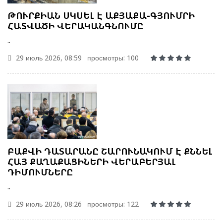
ԹՈՒՐՔԻԱՆ ՍԿՍԵԼ Է ԱՔՅԱՔԱ-ԳՅՈՒՄՐԻ
ՀԱՏՎԱԾԻ ՎԵՐԱԿԱՆԳՆՈՒՄԸ
..
29 июль 2026, 08:59
просмотры: 100
ԲԱՔՎԻ ԴԱՏԱՐԱՆԸ ՇԱՐՈՒՆԱԿՈՒՄ Է ՔՆՆԵԼ
ՀԱՅ ՔԱՂԱՔԱՑԻՆԵՐԻ ՎԵՐԱԲԵՐՅԱԼ
ԴԻՄՈՒՄՆԵՐԸ
..
29 июль 2026, 08:26
просмотры: 122