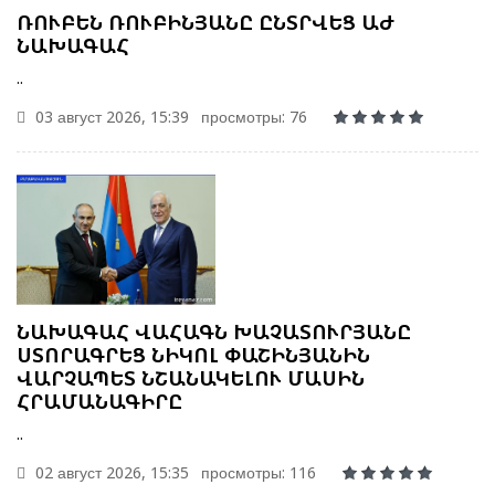
ՌՈՒԲԵՆ ՌՈՒԲԻՆՅԱՆԸ ԸՆՏՐՎԵՑ ԱԺ
ՆԱԽԱԳԱՀ
..
03 август 2026, 15:39
просмотры: 76
ՆԱԽԱԳԱՀ ՎԱՀԱԳՆ ԽԱՉԱՏՈՒՐՅԱՆԸ
ՍՏՈՐԱԳՐԵՑ ՆԻԿՈԼ ՓԱՇԻՆՅԱՆԻՆ
ՎԱՐՉԱՊԵՏ ՆՇԱՆԱԿԵԼՈՒ ՄԱՍԻՆ
ՀՐԱՄԱՆԱԳԻՐԸ
..
02 август 2026, 15:35
просмотры: 116