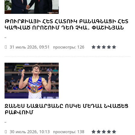
ԹՈՒՐՔԻԱՅԻ ՀԵՏ ՀԱՏՈՒԿ ԲԱՆԱԳՆԱՑԻ ՀԵՏ
ԿԱՊՎԱԾ ՈՐՈՇՈՒՄ ԴԵՌ ՉԿԱ․ ՓԱՇԻՆՅԱՆ
..
31 июль 2026, 09:51
просмотры: 126
ՋԱՆԵՍ ՆԱԶԱՐՅԱՆԸ ՈՍԿԵ ՄԵԴԱԼ ՆՎԱՃԵՑ
ԲԱՔՎՈՒՄ
..
30 июль 2026, 10:13
просмотры: 138