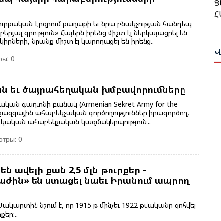
Հ
Թ
Մ
ւրքական Էրզրում քաղաքի եւ նրա բնակչության հանդեպ
Հ
Ա
երյալ գրություն» Հայերն իրենց միշտ էլ ներկայացրել են
Ա
ների, նրանք միշտ էլ կարողացել են իրենց..
Վ
Ն
ры: 0
Բ
Վ
Հ
Դ
ն եւ ծայրահեղական խմբավորումները
Թ
Ի
ն գաղտնի բանակ (Armenian Sekret Army for the
- միջազգային ահաբեկչական գործողություններ իրագործող,
Ա
այկական ահաբեկչական կազմակերպություն:..
Գ
Ս
Ա
Ա
отры: 0
Ը
Ս
Հ
Փ
ն ավելի քան 2,5 մլն թուրքեր -
Կ
աժին» են ստացել նաեւ Իրանում ապրող
Պ
Ա
Ս
արտին նշում է, որ 1915 թ մինչեւ 1922 թվականը զոհվել
Ա
քեր:..
Հ
Հ