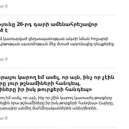
Դ
ы: 0
Հ
Հ
յունը 20-րդ դարի ամենահրեշավոր
Մ
ծ է
րում կատարված ցեղասպանության ակտի նման Խոչալուի
ակրթության պատմության մեջ մտած արյունալից դեպքերից
Ո
Թ
ы: 0
Հ
ալու կարող եմ ասել, որ այն, ինչ որ չէին
T
ը յուր թշնամիների հանդեպ,
Պ
ները իր իսկ թուրքերի հանդեպ»
ղ եմ ասել, որ այն, ինչ որ չէին կարող կատարել թուրքերը
եցին նրա թշնամիները իր իսկ թուրքերի հանդեպ» Հայերը,
Հ
զարավոր անմեղ մահմեդականներին անխղճորեն..
Ղ
Ա
ы: 0