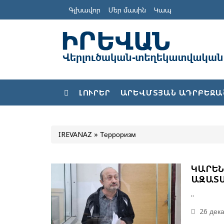
Գլխավոր
Մեր մասին
Կապ
ԼՈՒՐԵՐ
ԱՐԵՎՄՏՅԱՆ ԱԴՐԲԵՋԱ
IREVANAZ
» Терроризм
ԿԱՐԵՆ
ԱԶԱՏ
..
26 дека