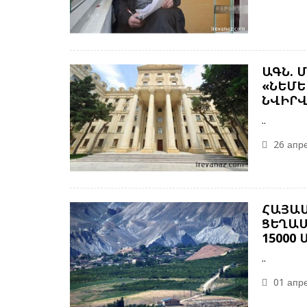
ԱԳՆ. 
«ՆԵՄԵ
ՆՎԻՐՎ
..
26 апре
ՀԱՅԱՍ
ՑԵՂԱՍ
15000
..
01 апре