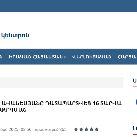
Ա
Ն
ԻՐԱԿԱՆ ՀԱՅԱՍՏԱՆ
ՎԵՐԼՈՒԾԱԿԱՆ
ՀԱՐՑԱ
Բ
Ժ
Ս
Ե
Վ
Թ
 ԱՎԱՆԵՍՅԱՆԸ ԴԱՏԱՊԱՐՏՎԵՑ 16 ՏԱՐՎԱ
Հ
ԱԶՐԿՄԱՆ
Լ
Ք
брь 2025, 08:56
просмотры: 865
2