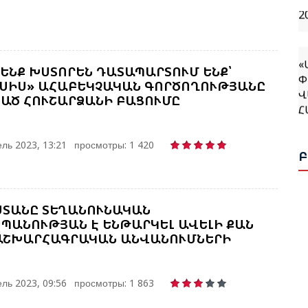
«
Փ
ՄԵՆՔ ԽՍՏՈՐԵՆ ԴԱՏԱՊԱՐՏՈՒՄ ԵՆՔ՝
Վ
ՍԻՍ» ԱՀԱԲԵԿՉԱԿԱՆ ԳՈՐԾՈՂՈՒԹՅԱՆԸ
Հ
ԱԾ ՀՈՒՇԱՐՁԱՆԻ ԲԱՑՈՒՄԸ
Հ
ль 2023, 13:21
просмотры: 1 420
Ռ
Ն
ՏԱՆԸ ՏԵՂԱՆՈՒՆԱԿԱՆ
Ն
ՊԱՆՈՒԹՅԱՆ Է ԵՆԹԱՐԿԵԼ ԱՎԵԼԻ ՔԱՆ
Ս
 ԱՇԽԱՐՀԱԳՐԱԿԱՆ ԱՆՎԱՆՈՒՄՆԵՐԻ
Վ
Հ
ль 2023, 09:56
просмотры: 1 863