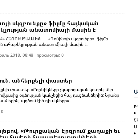
Ի
Ե
Ա
նոյի սկզբունքը» ֆիլմը հայկական
Ք
կչության անատոմիայի մասին է
Ա
Շ
Բ
» ՀԵՌՈՒՍՏԱԱԼԻՔ «Դոմինոյի սկզբունքը» ֆիլմը
 ահաբեկչության անատոմիայի մասին է..
Բ
Թ
аль 2018, 08:48
просмотры: 0
Ո
Կ
Ա
Գ
ուն. անհերքելի փաստեր
Ջ
Ն
Բ
րքելի փաստեր «Բոլշևիկները չկարողացան կոտրել մեր
Ա
 Կովկասից օգնության կանչեցին հայ դաշնակներին: Նրանք
Խ
եխաներին, պղծում էին դիակները»..
Թ
 0
Հ
Կ
Մ
Ք
բով. «Թուրքական Էրզրում քաղաքի եւ
Ց
եպ հայերի հարաբերությունների