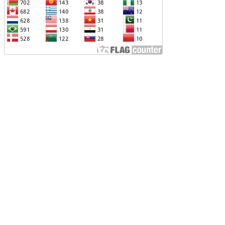
ՐՎԻ՝ ՌՈՒՍ-ՀԱՅԿԱԿԱՆ
ԱՐԱԲԵՐՈՒԹՅՈՒՆՆԵՐԻՆ ՎԵՐԱԲԵՐՈՂ
ԱՐՑԵՐԸ ԱԴՐԲԵՋԱՆԻ ՆԿԱՏՄԱՄԲ
ԵԿՆԱԲԱՆԵԼՈՒ ՊՐԱԿՏԻԿԱՅԻՆ
Չ ՈՔ ԻՆՁ ՉԻ ԹԵԼԱԴՐԵԼՈՒ ԻՆՁ ՝ ՎԱՃԱՌԵԼ
ՈՒՐՔԻԱՅԻՆ F-35, ԹԵ ՈՉ. ԹՐԱՄՓ
ԱՅԱՑՔ ՀԱՅԱՍՏԱՆԻՑ. ՈՐՔԱ՞Ն ԲԱՐՁՐ ԵՆ
RIPP-Ի ԿՅԱՆՔԻ ԿՈՉՄԱՆ ՇԱՆՍԵՐՆ ԱՅՍ
ԱՀԻՆ
ԱՊԿ-Ի ՄԱՍՆԱԿՑՈՒԹՅՈՒՆԸ
ԱՐԱԲԱՂՅԱՆ ՀԱԿԱՄԱՐՏՈՒԹՅԱՆՆ
ՆՀՆԱՐ ԷՐ․ ԶԱԽԱՐՈՎԱ