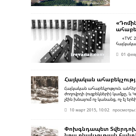
«Դոմի
ահաբե
«TVC 24
հայկական
01 февр
Հայկական ահաբեկչությ
Հայկական ահաբեկչություն. անհե
ժողովրդի (ուզբեկների) կամքը, և
չէին խնայում ոչ կանանց, ոչ էլ եր
10 март 2015, 10:02
просмотры:
Փոխգնդապետ Տվերդոխլե
նրա բնակչության հանդ