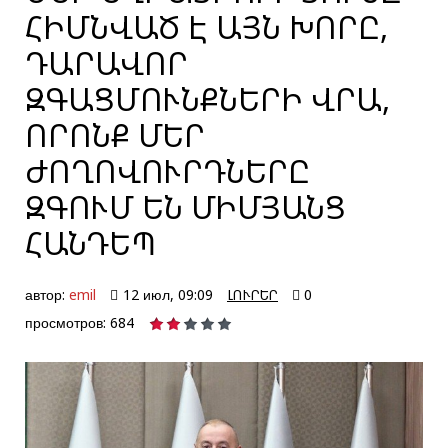
ՀԻՄՆՎԱԾ Է ԱՅՆ ԽՈՐԸ,
ԴԱՐԱՎՈՐ
ԶԳԱՑՄՈՒՆՔՆԵՐԻ ՎՐԱ,
ՈՐՈՆՔ ՄԵՐ
ԺՈՂՈՎՈՒՐԴՆԵՐԸ
ԶԳՈՒՄ ԵՆ ՄԻՄՅԱՆՑ
ՀԱՆԴԵՊ
автор:
emil
12 июл, 09:09
ԼՈՒՐԵՐ
0
просмотров: 684