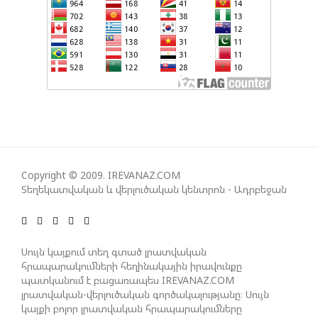
ՇԱՐՈՒՆԱԿՎՈՒՄ Է «ՄԵԾ ՎԵՐԱԴԱՐՁ» ԾՐԱԳՐԻ
ԻՐԱԿԱՆԱՑՈՒՄԸ
ԱԴՐԲԵՋԱՆԸ ՄԱԿ-Ի ԱՆՎՏԱՆԳՈՒԹՅԱՆ
ԽՈՐՀՐԴՈՒՄ ՇԵՇՏԵԼ Է ԱԽ-Ի ԲԱՆԱՁԵՎԵՐԻ
ԿԱՏԱՐՄԱՆ ԱՆՀՐԱԺԵՇՏՈՒԹՅՈՒՆԸ
Copyright © 2009. IREVANAZ.COM
ՄԻԽԵԻԼ ԿԱՎԵԼԱՇՎԻԼԻ. ԱԴՐԲԵՋԱՆԸ, ԹՈՒՐՔԻԱՆ,
Տեղեկատվական և վերլուծական կենտրոն - Ադրբեջան
ԿԵՆՏՐՈՆԱԿԱՆ ԱՍԻԱՅԻ ԵՐԿՐՆԵՐԸ ԵՎ
ՉԻՆԱՍՏԱՆԸ ԲԱՐՁՐ ԵՆ ԳՆԱՀԱՏՈՒՄ ՎՐԱՍՏԱՆԻ
ԴԵՐԸ ՏԱՐԱԾԱՇՐՋԱՆՈՒՄ
Սույն կայքում տեղ գտած լրատվական
հրապարակումների հեղինակային իրավունքը
պատկանում է բացառապես IREVANAZ.COM
ՉԵՉԵԼԱՇՎԻԼԻՆ ԱԴՐԲԵՋԱՆ-ԳԵՐՄԱՆԻԱ ԵՐԿԿՈՂՄ
լրատվական-վերլուծական գործակալությանը։ Սույն
ՌԱԶՄԱՎԱՐԱԿԱՆ ԳՈՐԾԸՆԿԵՐՈՒԹՅԱՆ ՄԱՍԻՆ
կայքի բոլոր լրատվական հրապարակումները