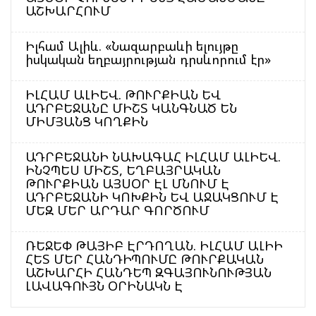
ԱՇԽԱՐՀՈՒՄ
Իլհամ Ալիև. «Նազարբաևի ելույթը
իսկական եղբայրության դրսևորում էր»
ԻԼՀԱՄ ԱԼԻԵՎ. ԹՈՒՐՔԻԱՆ ԵՎ
ԱԴՐԲԵՋԱՆԸ ՄԻՇՏ ԿԱՆԳՆԱԾ ԵՆ
ՄԻՄՅԱՆՑ ԿՈՂՔԻՆ
ԱԴՐԲԵՋԱՆԻ ՆԱԽԱԳԱՀ ԻԼՀԱՄ ԱԼԻԵՎ.
ԻՆՉՊԵՍ ՄԻՇՏ, ԵՂԲԱՅՐԱԿԱՆ
ԹՈՒՐՔԻԱՆ ԱՅՍՕՐ ԷԼ ՄՆՈՒՄ Է
ԱԴՐԲԵՋԱՆԻ ԿՈԽՔԻՆ ԵՎ ԱՋԱԿՑՈՒՄ Է
ՄԵԶ ՄԵՐ ԱՐԴԱՐ ԳՈՐԾՈՒՄ
ՌԵՋԵՓ ԹԱՅԻԲ ԷՐԴՈՂԱՆ. ԻԼՀԱՄ ԱԼԻԻ
ՀԵՏ ՄԵՐ ՀԱՆԴԻՊՈՒՄԸ ԹՈՒՐՔԱԿԱՆ
ԱՇԽԱՐՀԻ ՀԱՆԴԵՊ ԶԳԱՅՈՒՆՈՒԹՅԱՆ
ԼԱՎԱԳՈՒՅՆ ՕՐԻՆԱԿՆ Է