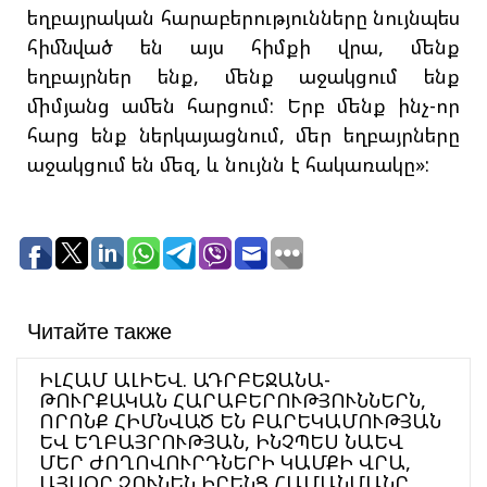
եղբայրական հարաբերությունները նույնպես
հիմնված են այս հիմքի վրա, մենք
եղբայրներ ենք, մենք աջակցում ենք
միմյանց ամեն հարցում: Երբ մենք ինչ-որ
հարց ենք ներկայացնում, մեր եղբայրները
աջակցում են մեզ, և նույնն է հակառակը»:
Читайте также
ԻԼՀԱՄ ԱԼԻԵՎ. ԱԴՐԲԵՋԱՆԱ-
ԹՈՒՐՔԱԿԱՆ ՀԱՐԱԲԵՐՈՒԹՅՈՒՆՆԵՐՆ,
ՈՐՈՆՔ ՀԻՄՆՎԱԾ ԵՆ ԲԱՐԵԿԱՄՈՒԹՅԱՆ
ԵՎ ԵՂԲԱՅՐՈՒԹՅԱՆ, ԻՆՉՊԵՍ ՆԱԵՎ
ՄԵՐ ԺՈՂՈՎՈՒՐԴՆԵՐԻ ԿԱՄՔԻ ՎՐԱ,
ԱՅՍՕՐ ՉՈՒՆԵՆ ԻՐԵՆՑ ՀԱՄԱՆՄԱՆԸ