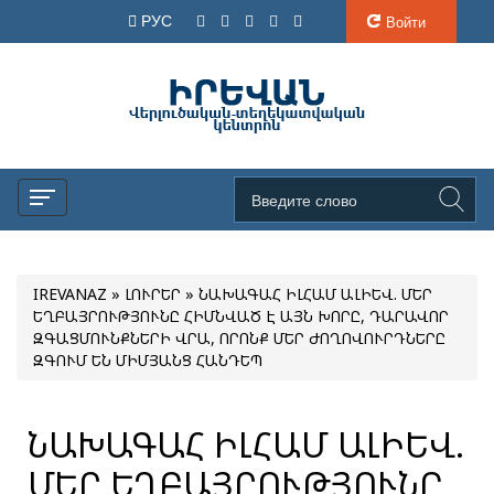
РУС
Войти
IREVANAZ
»
ԼՈՒՐԵՐ
» ՆԱԽԱԳԱՀ ԻԼՀԱՄ ԱԼԻԵՎ. ՄԵՐ
ԵՂԲԱՅՐՈՒԹՅՈՒՆԸ ՀԻՄՆՎԱԾ Է ԱՅՆ ԽՈՐԸ, ԴԱՐԱՎՈՐ
ԶԳԱՑՄՈՒՆՔՆԵՐԻ ՎՐԱ, ՈՐՈՆՔ ՄԵՐ ԺՈՂՈՎՈՒՐԴՆԵՐԸ
ԶԳՈՒՄ ԵՆ ՄԻՄՅԱՆՑ ՀԱՆԴԵՊ
ՆԱԽԱԳԱՀ ԻԼՀԱՄ ԱԼԻԵՎ.
ՄԵՐ ԵՂԲԱՅՐՈՒԹՅՈՒՆԸ