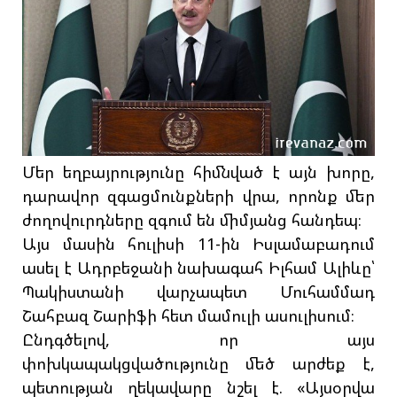
Մեր եղբայրությունը հիմնված է այն խորը,
դարավոր զգացմունքների վրա, որոնք մեր
ժողովուրդները զգում են միմյանց հանդեպ։
Այս մասին հուլիսի 11-ին Իսլամաբադում
ասել է Ադրբեջանի նախագահ Իլհամ Ալիևը՝
Պակիստանի վարչապետ Մուհամմադ
Շահբազ Շարիֆի հետ մամուլի ասուլիսում։
Ընդգծելով, որ այս
փոխկապակցվածությունը մեծ արժեք է,
պետության ղեկավարը նշել է. «Այսօրվա