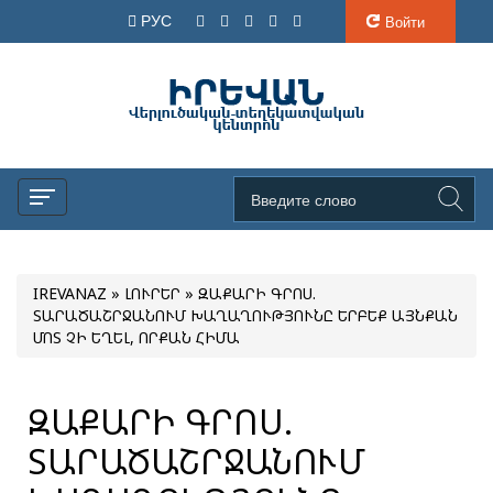
РУС
Войти
IREVANAZ
»
ԼՈՒՐԵՐ
» ԶԱՔԱՐԻ ԳՐՈՍ.
ՏԱՐԱԾԱՇՐՋԱՆՈՒՄ ԽԱՂԱՂՈՒԹՅՈՒՆԸ ԵՐԲԵՔ ԱՅՆՔԱՆ
ՄՈՏ ՉԻ ԵՂԵԼ, ՈՐՔԱՆ ՀԻՄԱ
ԶԱՔԱՐԻ ԳՐՈՍ.
ՏԱՐԱԾԱՇՐՋԱՆՈՒՄ