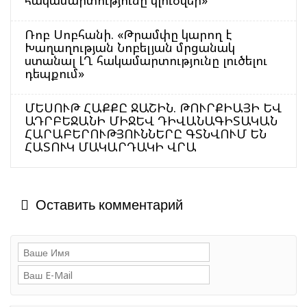
հակամարտությունը կլուծվեր»
Ռոբ Սոբհանի. «Թրամփը կարող է
Խաղաղության Նոբելյան մրցանակ
ստանալ ԼՂ հակամարտությունը լուծելու
դեպքում»
ՄԵՍՈՒԹ ՀԱՔՔԸ ՋԱՇԻՆ. ԹՈՒՐՔԻԱՅԻ ԵՎ
ԱԴՐԲԵՋԱՆԻ ՄԻՋԵՎ ԴԻՎԱՆԱԳԻՏԱԿԱՆ
ՀԱՐԱԲԵՐՈՒԹՅՈՒՆՆԵՐԸ ԳՏՆՎՈՒՄ ԵՆ
ՀԱՏՈՒԿ ՄԱԿԱՐԴԱԿԻ ՎՐԱ
Оставить комментарий