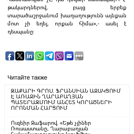
թակարդներով, բայց երբեք
տարածաշրջանում խաղաղությունն այնքան
մոտ չի եղել, որքան հիմա»,- ասել է
դեսպանը։
Читайте также
ԶԱՔԱՐԻ ԳՐՈՍ. ՖՐԱՆՍԻԱՆ ԱՋԱԿՑՈՒՄ
Է ԱՌԱՋԻՆ ՂԱՐԱԲԱՂՅԱՆ
ՊԱՏԵՐԱԶՄՈՒՄ ԱՆՀԵՏ ԿՈՐԱԾՆԵՐԻ
ՈՐՈՆՄԱՆ ՀԱՐՑՈՒՄ
Ուզեիր Ջաֆարով. «Եթե չլիներ
Ռուսաստանը, Ղարաբաղյան