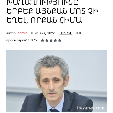
ԽԱՂԱՂՈՒԹՅՈՒՆԸ
ԵՐԲԵՔ ԱՅՆՔԱՆ ՄՈՏ ՉԻ
ԵՂԵԼ, ՈՐՔԱՆ ՀԻՄԱ
автор:
admin
26 янв, 10:51
ԼՈՒՐԵՐ
0
просмотров: 1 075