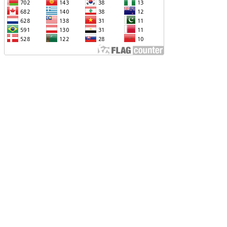
ՐՎԻ՝ ՌՈՒՍ-ՀԱՅԿԱԿԱՆ
ԱՐԱԲԵՐՈՒԹՅՈՒՆՆԵՐԻՆ ՎԵՐԱԲԵՐՈՂ
ԱՐՑԵՐԸ ԱԴՐԲԵՋԱՆԻ ՆԿԱՏՄԱՄԲ
ԵԿՆԱԲԱՆԵԼՈՒ ՊՐԱԿՏԻԿԱՅԻՆ
Չ ՈՔ ԻՆՁ ՉԻ ԹԵԼԱԴՐԵԼՈՒ ԻՆՁ ՝ ՎԱՃԱՌԵԼ
ՈՒՐՔԻԱՅԻՆ F-35, ԹԵ ՈՉ. ԹՐԱՄՓ
ԱՅԱՑՔ ՀԱՅԱՍՏԱՆԻՑ. ՈՐՔԱ՞Ն ԲԱՐՁՐ ԵՆ
RIPP-Ի ԿՅԱՆՔԻ ԿՈՉՄԱՆ ՇԱՆՍԵՐՆ ԱՅՍ
ԱՀԻՆ
ԱՊԿ-Ի ՄԱՍՆԱԿՑՈՒԹՅՈՒՆԸ
ԱՐԱԲԱՂՅԱՆ ՀԱԿԱՄԱՐՏՈՒԹՅԱՆՆ
ՆՀՆԱՐ ԷՐ․ ԶԱԽԱՐՈՎԱ