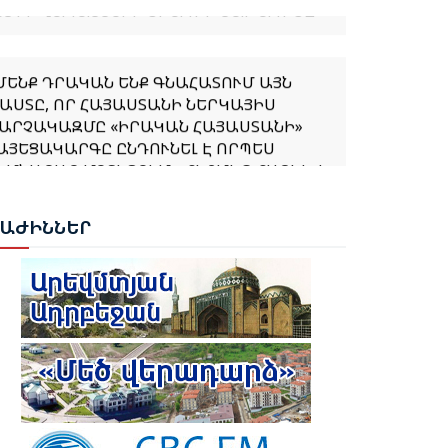
ՄԵՆՔ ԴՐԱԿԱՆ ԵՆՔ ԳՆԱՀԱՏՈՒՄ ԱՅՆ
ԱՍՏԸ, ՈՐ ՀԱՅԱՍՏԱՆԻ ՆԵՐԿԱՅԻՍ
ԱՐՉԱԿԱԶՄԸ «ԻՐԱԿԱՆ ՀԱՅԱՍՏԱՆԻ»
ԱՅԵՑԱԿԱՐԳԸ ԸՆԴՈՒՆԵԼ Է ՈՐՊԵՍ
ԻՄՆԱՐԱՐ ՄՈՏԵՑՈՒՄ». ՀԻՔՄԵԹ ՀԱՋԻԵՎ
ՈՒԲԵՆ ՌՈՒԲԻՆՅԱՆԸ ԸՆՏՐՎԵՑ ԱԺ
ԲԱԺ
ԻՆՆԵՐ
ԱԽԱԳԱՀ
ԱԽԱԳԱՀ ՎԱՀԱԳՆ ԽԱՉԱՏՈՒՐՅԱՆԸ
ՏՈՐԱԳՐԵՑ ՆԻԿՈԼ ՓԱՇԻՆՅԱՆԻՆ
ԱՐՉԱՊԵՏ ՆՇԱՆԱԿԵԼՈՒ ՄԱՍԻՆ
ՐԱՄԱՆԱԳԻՐԸ