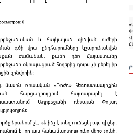
«
росмотров: 0
Փ
Վ
Հ
րբեջանական և հայկական զինված ուժերի
Հ
ման գծի վրա ընդհարումները կշարունակվեն
յնքան ժամանակ, քանի դեռ Հայաստանը
րբեջանի օկուպացրած հողերից դուրս չի բերել իր
Ռ
Ն
րջին զինվորին։
դ մասին ռուսական «Դոժդ» հեռուստաալիքին
Ն
ված հարցազրույցում հայտարարել է
Ս
ւսաստանում Ադրբեջանի դեսպան Փոլադ
Վ
ւլբյուլօղլուն։
Հ
ործը նրանում չէ, թե ինչ է տեղի ունեցել այս գիշեր,
րանում է, որ այս հակամարտությունը վերջ չունի,