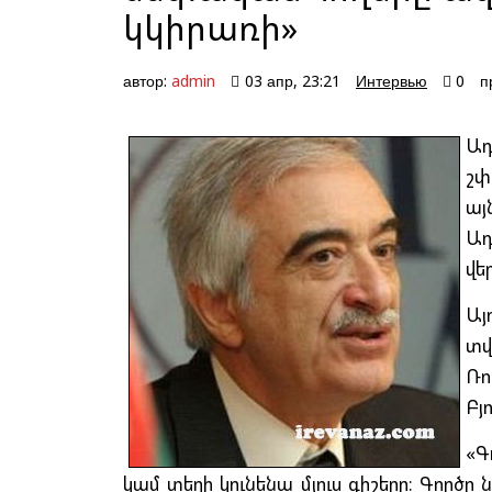
կկիրառի»
автор:
admin
03 апр, 23:21
Интервью
0
п
Ադ
շփ
ա
Ադ
վե
Այ
տ
Ռո
Բյո
«Գ
կամ տեղի կունենա մյուս գիշերը։ Գործը ն