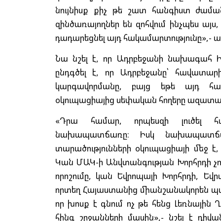
նույնիսք քիչ թե շատ հանգիստ ժաման
զինծառայողներ են զոհվում ինչպես այս
դադարեցնել այդ հակամարտությունը»,- ա
Նա նշել է, որ Ադրբեջանի նախագահ Իլ
ընդգծել է, որ Ադրբեջանը՝ հավատա
կարգավորմանը, բայց եթե այդ հակ
օկուպացիայից սեփական հողերը ազատագր
«Դրա համար, որպեսզի լուծել հա
նախապատճառը։ Իսկ նախապատճառ
տարածությունների օկուպացիայի մեջ է
Կան ՄԱԿ-ի Անվտանգության Խորհրդի չո
որոշումը, կան Եվրոպայի Խորհրդի, Ե
որտեղ Հայաստանից միանշանակորեն պահա
որ խոսք է գնում ոչ թե հենց Լեռնայի
հինգ շրջանների մասին»,- նշել է դիվ