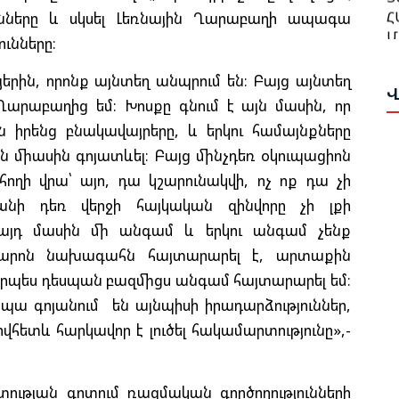
Թ
Մ
նները և սկսել Լեռնային Ղարաբաղի ապագա
Հ
Ա
ւնները։
Ա
երին, որոնք այնտեղ անպրում են։ Բայց այնտեղ
Վ
Ն
Բ
Ղարաբաղից եմ։ Խոսքը գնում է այն մասին, որ
Վ
Հ
իրենց բնակավայրերը, և երկու համայնքները
Դ
Գ
են միասին գոյատևել։ Բայց մինչդեռ օկուպացիոն
Ա
ղի վրա՝ այո, դա կշարունակվի, ոչ ոք դա չի
Ա
անի դեռ վերջի հայկական զինվորը չի լքի
Թ
Ս
այդ մասին մի անգամ և երկու անգամ չենք
Ի
Ա
 Պարոն նախագահն հայտարարել է, արտաքին
Ը
Ս
 որպես դեսպան բազմիցս անգամ հայտարարել եմ։
Հ
Փ
Կ
, ապա գոյանում են այնպիսի իրադարձություններ,
Պ
րովհետև հարկավոր է լուծել հակամարտությունը»,-
Ա
Ս
Ա
Հ
Հ
ւթյան գոտում ռազմական գործողությունների