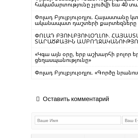
հակամարտությունը չլուծվի եւս 40 տ
Փոլադ Բյուլբյուլօղլու. Հայաստանը
ականապատ դաշտերի քարտեզները
ՓՈԼԱԴ ԲՅՈՒԼԲՅՈՒԼՕՂԼՈՒ. ՀԱՅԱՍ
ՏԱՐԱԾՔԱՅԻՆ ԱՄԲՈՂՋԱԿԱՆՈՒԹՅՈ
«Կգա այն օրը, երբ աշխարհի բոլոր ե
ցեղասպանությունը»
Փոլադ Բյուլբյուլօղլու. «Գործը նրանում
Оставить комментарий