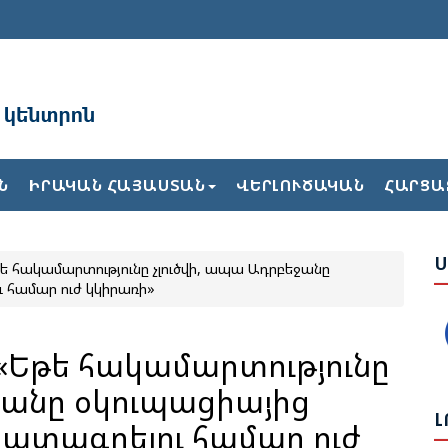
Ա
Բ
Ն
ԻՐԱԿԱՆ ՀԱՅԱՍՏԱՆ
ՎԵՐԼՈՒԾԱԿԱՆ
ՀԱՐՑԱ
Ժ
Ս
 «Եթե հակամարտությունը չլուծվի, ապա Ադրբեջանը
Ե
 համար ուժ կկիրառի»
Վ
Թ
Հ
ւ. «Եթե հակամարտությունը
ջանը օկուպացիայից
Ք
Լ
ատագրելու համար ուժ
2