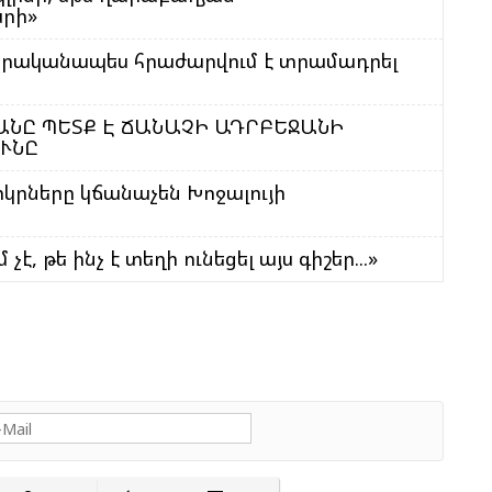
արի»
Ի
Գ
 կտրականապես հրաժարվում է տրամադրել
Ա
ՏԱՆԸ ՊԵՏՔ Է ՃԱՆԱՉԻ ԱԴՐԲԵՋԱՆԻ
ՒՆԸ
Ն
Ի
րկրները կճանաչեն Խոջալույի
Մ
Ե
Հ
 չէ, թե ինչ է տեղի ունեցել այս գիշեր...»
Զ
Շ
Ծ