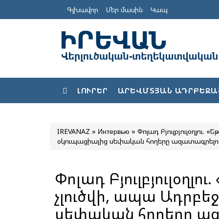
Գլխավոր
Մեր մասին
Կապ
ԼՈՒՐԵՐ
ԱՐԵՎՄՏՅԱՆ ԱԴՐԲԵՋԱ
IREVANAZ
»
Интервью
» Փոլադ Բյուլբյուլօղլու.
օկուպացիայից սեփական հողերը ազատագրելու
Փոլադ Բյուլբյուլօղլո
չլուծվի, ապա Ադրբե
սեփական հողերը ազ