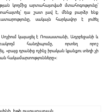
Դ
թյան կողմից արտահայտված մտահոգությունը՝
Հ
րտահայտել՝ դա շատ լավ է, մենք բարձր ենք
Հ
Մ
արությունը, սակայն հարկավոր է լուծել
Ո
 Սոչիում կայացել է Ռուսաստանի, Ադրբեջանի և
Թ
ռակողմ հանդիպումը, որտեղ որոշ
լ, «բայց դրանից ոչինչ իրական կյանքու տեղի չի
նման հակամարտությունները»։
Հ
T
Պ
Հ
Ղ
Ա
կլինի, եթե ղարաբաղյան