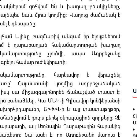
Ի
ակներում զոհվում են և խաղաղ բնակիչները,
Ե
Ա
, այնպես նաև մյուս կողմից։ Վաղուց ժամանակ է
Ք
սել է դեսպանը։
Ա
Շ
Բ
համ Ալիևը բազմաթիվ անգամ իր ելույթներում
րիմ է ղարաբաղյան հակամարտության խաղաղ
Բ
Թ
ամարտությունը չլուծվի, ապա Ադրբեջանը
Ո
Կ
ելու համար ուժ կկիրառի։
Ա
կամարտությունը, հարկավոր է վերացնել
Գ
Ջ
Ն
ը՝ Հայաստանի կողմից ադրբեջանական
Բ
Ա
, իսկ սա միջազգայինորեն ճանաչված փաստ է։
Խ
րս բանաձևեր, Կա ՄԱԿ-ի Գլխավոր կոնֆերանսի
Թ
վրախորհրդարանի, ԵԽԽՎ-ի և այլ փաստաթղթեր,
Հ
Կ
Մ
նջվում է դուրս բերել օկուպացիոն զորքերը։ Չէ
Ք
ն Ղարաբաղի, այլ Լեռնային Ղարաբաղին հարակից
Ց
անագետը։ Նա ասել է, որ Ադրբեջանը վաղուց է
Հ