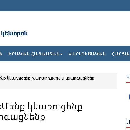
Ա
Ն
ԻՐԱԿԱՆ ՀԱՅԱՍՏԱՆ
ՎԵՐԼՈՒԾԱԿԱՆ
ՀԱՐՑԱ
Բ
Ժ
Ս
ենք կկառուցենք խաղաղություն և կզարգացնենք
Ե
Վ
Թ
Հ
«Մենք կկառուցենք
արգացնենք
Լ
Ք
2