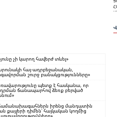
Հ
Թ
Մ
Հ
Ա
Ա
Վ
Ն
Բ
Վ
Հ
Դ
Գ
Ա
յունը չի կարող հավերժ տևել»
Ա
Թ
Ս
արունակի հայ-ադրբեջանական,
Ի
Ա
ավորման շուրջ բանակցությունները»
Ը
Ս
ռավարությունը պետք է հասկանա, որ
Հ
Փ
ադրման ճանապարհով ձեռք բերված
Կ
է հանդիսանում»
Պ
Ա
Ս
ի համանախագահներն իրենց մանդատին
քայլերի դիմեն՝ հայկական կողմից
Ա
Հ
արտավորությունները»
Հ