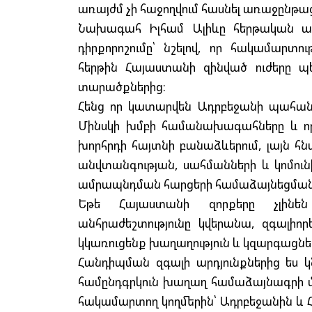
առայժմ չի հաջողվում հասնել առաջընթ
Նախագահ Իլհամ Ալիևը հերթական ան
դիրքորոշումը՝ նշելով, որ հակամար
հերթին Հայաստանի զինված ուժերը պ
տարածքներից:
Հենց որ կատարվեն Ադրբեջանի պահանջ
Մինսկի խմբի համանախագահները և ո
խորհրդի հայտնի բանաձևերում, լայն հ
անվտանգության, սահմանների և կոմուն
ամրապնդման հարցերի համաձայնեցման
Եթե Հայաստանի զորքերը չլինեն
անհրաժեշտությունը կվերանա, զգալիո
կկառուցենք խաղաղություն և կզարգա
Հանդիպման զգալի արդյունքներից ես 
համընդգրկուն խաղաղ համաձայնագրի մշ
հակամարտող կողմերին՝ Ադրբեջանին և 