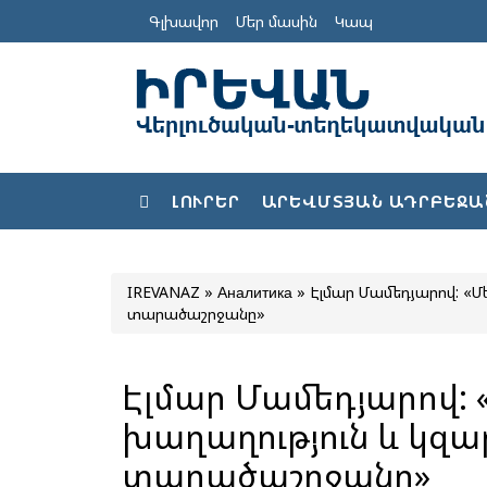
Գլխավոր
Մեր մասին
Կապ
ԼՈՒՐԵՐ
ԱՐԵՎՄՏՅԱՆ ԱԴՐԲԵՋԱ
IREVANAZ
»
Аналитика
» Էլմար Մամեդյարով: «Մ
տարածաշրջանը»
Էլմար Մամեդյարով: 
խաղաղություն և կզ
տարածաշրջանը»