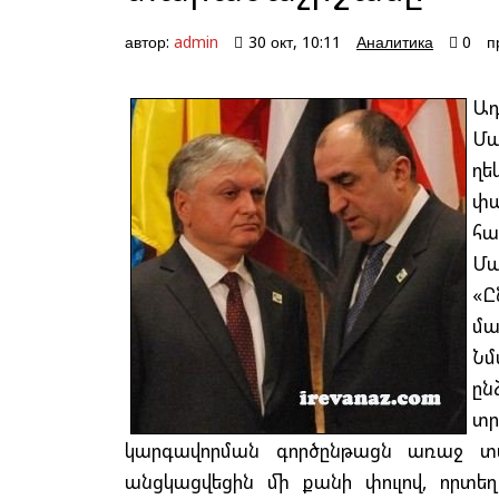
автор:
admin
30 окт, 10:11
Аналитика
0
п
Ա
Մա
ղե
փ
հա
Մա
«
մա
Նմ
ը
տ
կարգավորման գործընթացն առաջ տան
անցկացվեցին մի քանի փուլով, որտեղ