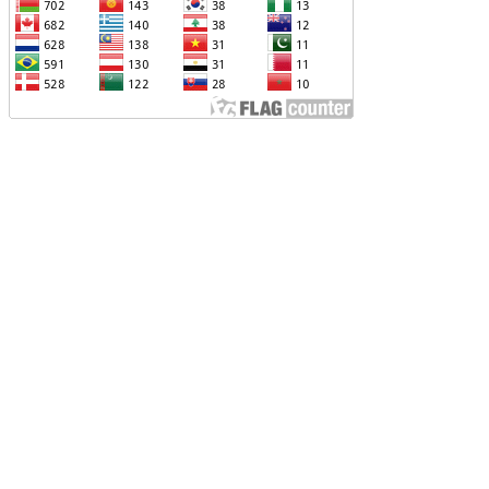
ՐՎԻ՝ ՌՈՒՍ-ՀԱՅԿԱԿԱՆ
ԱՐԱԲԵՐՈՒԹՅՈՒՆՆԵՐԻՆ ՎԵՐԱԲԵՐՈՂ
ԱՐՑԵՐԸ ԱԴՐԲԵՋԱՆԻ ՆԿԱՏՄԱՄԲ
ԵԿՆԱԲԱՆԵԼՈՒ ՊՐԱԿՏԻԿԱՅԻՆ
Չ ՈՔ ԻՆՁ ՉԻ ԹԵԼԱԴՐԵԼՈՒ ԻՆՁ ՝ ՎԱՃԱՌԵԼ
ՈՒՐՔԻԱՅԻՆ F-35, ԹԵ ՈՉ. ԹՐԱՄՓ
ԱՅԱՑՔ ՀԱՅԱՍՏԱՆԻՑ. ՈՐՔԱ՞Ն ԲԱՐՁՐ ԵՆ
RIPP-Ի ԿՅԱՆՔԻ ԿՈՉՄԱՆ ՇԱՆՍԵՐՆ ԱՅՍ
ԱՀԻՆ
ԱՊԿ-Ի ՄԱՍՆԱԿՑՈՒԹՅՈՒՆԸ
ԱՐԱԲԱՂՅԱՆ ՀԱԿԱՄԱՐՏՈՒԹՅԱՆՆ
ՆՀՆԱՐ ԷՐ․ ԶԱԽԱՐՈՎԱ