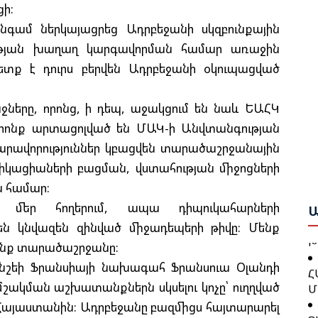
Ի
ացի:
Ե
գամ ներկայացրեց Ադրբեջանի սկզբունքային
Ա
տության խաղաղ կարգավորման համար առաջին
Ք
ետք է դուրս բերվեն Ադրբեջանի օկուպացված
Ա
Շ
Բ
ները, որոնց, ի դեպ, աջակցում են նաև ԵԱՀԿ
Բ
Թ
րոնք արտացոլված են ՄԱԿ-ի Անվտանգության
Ո
Կ
նարավորություններ կբացվեն տարածաշրջանային
Ա
իկացիաների բացման, վստահության միջոցների
Գ
 համար:
Ջ
Ն
Բ
 մեր հողերում, ապա դիպուկահարների
Ա
րեն կնվազեն զինված միջադեպերի թիվը: Մենք
Խ
ցնենք տարածաշրջանը:
Թ
Հ
կնշեի Ֆրանսիայի նախագահ Ֆրանսուա Օլանդի
Կ
Մ
Ք
ակման աշխատանքներն սկսելու կոչը՝ ուղղված
Հայաստանին: Ադրբեջանը բազմիցս հայտարարել
Ց