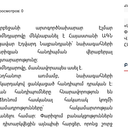
росмотров: 0
«
Փ
դրբեջանի արտգործնախարար Էլմար
Վ
մեդյարովը մեկնաբանել է Հայաստանի ԱԳՆ
Հ
կավար Էդվարդ Նալբանդյանի՝ նախագահների
Հ
արիզյան հանդիպման վերաբերյալ
յտարարությունը:
Ռ
մեդյարովը, մասնավորապես ասել է.
Ն
Ընդհանուր առմամբ, նախագահների
կարդակով ցանկացած հանդիպում դրական է:
ան հանդիպումները հնարավորություն են
Ն
Ս
նձեռնում հասկանալ հակառակ կողմի
Վ
րամադրությունները՝ հակամարտության
Հ
ելու համար: Փարիզում բանակցություններն
 դիտարկվեցին այնպիսի հարցեր, որոնց շուրջ