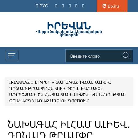
РУС
Войти
IREVANAZ
»
ԼՈՒՐԵՐ
» ՆԱԽԱԳԱՀ ԻԼՀԱՄ ԱԼԻԵՎ.
ԴՈՆԱԼԴ ԹՐԱՄՓԸ ՀԱՏՈՒԿ ԴԵՐ Է ԽԱՂԱՑԵԼ
ԱԴՐԲԵՋԱՆԻ ԵՎ ՀԱՅԱՍՏԱՆԻ ՄԻՋԵՎ ԽԱՂԱՂՈՒԹՅԱՆ
ՕՐԱԿԱՐԳՆ ԱՌԱՋ ՄՂԵԼՈՒ ԳՈՐԾՈՒՄ
ՆԱԽԱԳԱՀ ԻԼՀԱՄ ԱԼԻԵՎ.
ԴՈՆԱԼԴ ԹՐԱՄՓԸ