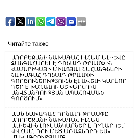
Читайте также
ԱԴՐԲԵՋԱՆԻ ՆԱԽԱԳԱՀ ԻԼՀԱՄ ԱԼԻԵՎԸ
ԶԱՆԳԱՀԱՐԵԼ Է ԴՈՆԱԼԴ ԹՐԱՄՓԻՆ.
«ԱՄԵՐԻԿԱՅԻ ՄԻԱՑՅԱԼ ՆԱՀԱՆԳՆԵՐԻ
ՆԱԽԱԳԱՀ ԴՈՆԱԼԴ ԹՐԱՄՓԻ
ԳՈՐԾՈՒՆԵՈՒԹՅՈՒՆՆ ԷԼ ԱՎԵԼԻ ԿԱՐևՈՐ
ԴԵՐ Է ԽԱՂԱԼՈՒ ԱՇԽԱՐՀՈՒՄ
ԱՆՎՏԱՆԳՈՒԹՅԱՆ ԱՊԱՀՈՎՄԱՆ
ԳՈՐԾՈՒՄ»
ԱՄՆ ՆԱԽԱԳԱՀ ԴՈՆԱԼԴ ԹՐԱՄՓԸ
ԱԴՐԲԵՋԱՆԻ ՆԱԽԱԳԱՀ ԻԼՀԱՄ
ԱԼԻԵՎԻՆ ԼՈՒՍԱՆԿԱՐՆԵՐ Է ՈՒՂԱՐԿԵԼ՝
«ԻԼՀԱՄ, ԴՈՒ ՄԵԾ ԱՌԱՋՆՈՐԴ ԵՍ»
ՄԱԿԱԳՐՈՒԹՅԱՄԲ