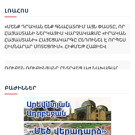
ԼՌԱ
ՀՈՍ
«ՄԵՆՔ ԴՐԱԿԱՆ ԵՆՔ ԳՆԱՀԱՏՈՒՄ ԱՅՆ ՓԱՍՏԸ, ՈՐ
ՀԱՅԱՍՏԱՆԻ ՆԵՐԿԱՅԻՍ ՎԱՐՉԱԿԱԶՄԸ «ԻՐԱԿԱՆ
ՀԱՅԱՍՏԱՆԻ» ՀԱՅԵՑԱԿԱՐԳԸ ԸՆԴՈՒՆԵԼ Է ՈՐՊԵՍ
ՀԻՄՆԱՐԱՐ ՄՈՏԵՑՈՒՄ». ՀԻՔՄԵԹ ՀԱՋԻԵՎ
ՌՈՒԲԵՆ ՌՈՒԲԻՆՅԱՆԸ ԸՆՏՐՎԵՑ ԱԺ ՆԱԽԱԳԱՀ
ՆԱԽԱԳԱՀ ՎԱՀԱԳՆ ԽԱՉԱՏՈՒՐՅԱՆԸ ՍՏՈՐԱԳՐԵՑ
ԲԱԺ
ԻՆՆԵՐ
ՆԻԿՈԼ ՓԱՇԻՆՅԱՆԻՆ ՎԱՐՉԱՊԵՏ ՆՇԱՆԱԿԵԼՈՒ
ՄԱՍԻՆ ՀՐԱՄԱՆԱԳԻՐԸ
ԻԼՀԱՄ ԱԼԻԵՎ. ԿԵՆՏՐՈՆԱԿԱՆ ԱՍԻԱՅԻ ԵՐԿՐՆԵՐԻ
ՀԵՏ ՀԱՐԱԲԵՐՈՒԹՅՈՒՆՆԵՐԸ ԱԴՐԲԵՋԱՆԻ
ԱՐՏԱՔԻՆ ՔԱՂԱՔԱԿԱՆՈՒԹՅԱՆ ՀԻՄՆԱԿԱՆ