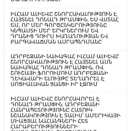
ԻԼՀԱՄ ԱԼԻԵՎԸ ՇՆՈՐՀԱԿԱԼՈՒԹՅՈՒՆ Է
ՀԱՅՏՆԵԼ ԴՈՆԱԼԴ ԹՐԱՄՓԻՆ. ԵՍ ՎՍՏԱՀ
ԵՄ, ՈՐ ՄԵՐ ԳՈՐԾԸՆԿԵՐՈՒԹՅՈՒՆԸ
ԿՆՊԱՍՏԻ ՄԵՐ ԵՐԿՐՆԵՐՈՒՄ ԵՎ
ԴՐԱՆԻՑ ԴՈՒՐՍ ԽԱՂԱՂՈՒԹՅԱՆ ԵՎ
ԲԱՐԳԱՎԱՃՄԱՆ ԱՄՐԱՊՆԴՄԱՆԸ
ԱԴՐԲԵՋԱՆԻ ՆԱԽԱԳԱՀ ԻԼՀԱՄ ԱԼԻԵՎԸ
ՇՆՈՐՀԱԿԱԼՈՒԹՅՈՒՆ Է ՀԱՅՏՆԵԼ ԱՄՆ
ՆԱԽԱԳԱՀ ԴՈՆԱԼԴ ԹՐԱՄՓԻՆ, ՈՎ
ՇՈՒՇԱՅԻ ՖՈՐՈՒՄՈՒՄ ԱԴՐԲԵՋԱՆԻ
ՂԵԿԱՎԱՐԻ ԵԼՈՒՅԹԸ ՏԵՂԱԴՐԵԼ Է
ՍՈՑԻԱԼԱԿԱՆ ՑԱՆՑԻ ԻՐ ԷՋՈՒՄ
ԻԼՀԱՄ ԱԼԻԵՎԸ ՇՆՈՐՀԱՎՈՐԵԼ Է
ԴՈՆԱԼԴ ԹՐԱՄՓԻՆ. ԱԴՐԲԵՋԱՆԻ
ՀԱՆՐԱՊԵՏՈՒԹՅՈՒՆԸ ՀԱՏՈՒԿ
ՆՇԱՆԱԿՈՒԹՅՈՒՆ Է ՏԱԼԻՍ՝ ԱՄԵՐԻԿԱՅԻ
ՄԻԱՑՅԱԼ ՆԱՀԱՆԳՆԵՐԻ ՀԵՏ
ՀԱՐԱԲԵՐՈՒԹՅՈՒՆՆԵՐԻ