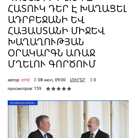
ՀԱՏՈՒԿ ԴԵՐ Է ԽԱՂԱՑԵԼ
ԱԴՐԲԵՋԱՆԻ ԵՎ
ՀԱՅԱՍՏԱՆԻ ՄԻՋԵՎ
ԽԱՂԱՂՈՒԹՅԱՆ
ՕՐԱԿԱՐԳՆ ԱՌԱՋ
ՄՂԵԼՈՒ ԳՈՐԾՈՒՄ
автор:
emil
08 июл, 09:00
ԼՈՒՐԵՐ
0
просмотров: 159