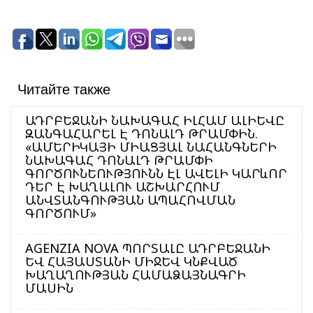
Читайте также
ԱԴՐԲԵՋԱՆԻ ՆԱԽԱԳԱՀ ԻԼՀԱՄ ԱԼԻԵՎԸ
ԶԱՆԳԱՀԱՐԵԼ Է ԴՈՆԱԼԴ ԹՐԱՄՓԻՆ.
«ԱՄԵՐԻԿԱՅԻ ՄԻԱՑՅԱԼ ՆԱՀԱՆԳՆԵՐԻ
ՆԱԽԱԳԱՀ ԴՈՆԱԼԴ ԹՐԱՄՓԻ
ԳՈՐԾՈՒՆԵՈՒԹՅՈՒՆՆ ԷԼ ԱՎԵԼԻ ԿԱՐևՈՐ
ԴԵՐ Է ԽԱՂԱԼՈՒ ԱՇԽԱՐՀՈՒՄ
ԱՆՎՏԱՆԳՈՒԹՅԱՆ ԱՊԱՀՈՎՄԱՆ
ԳՈՐԾՈՒՄ»
AGENZIA NOVA ՊՈՐՏԱԼԸ ԱԴՐԲԵՋԱՆԻ
ԵՎ ՀԱՅԱՍՏԱՆԻ ՄԻՋԵՎ ԿՆՔՎԱԾ
ԽԱՂԱՂՈՒԹՅԱՆ ՀԱՄԱՁԱՅՆԱԳՐԻ
ՄԱՍԻՆ