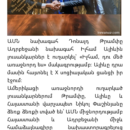
ԱՄՆ նախագահ Դոնալդ Թրամփը
Ադրբեջանի նախագահ Իլհամ Ալիևին
լուսանկարներ է ուղարկել՝ «Իլհամ, դու մեծ
առաջնորդ ես» մակագրությամբ։ Ալիևը դրա
մասին հայտնել է X սոցիալական ցանցի իր
էջում։
Ամերիկացի առաջնորդի ուղարկած
լուսանկարներում Թրամփը, Ալիևը և
Հայաստանի վարչապետ Նիկոլ Փաշինյանը
ձեռք ձեռքի տված են՝ ԱՄՆ միջնորդությամբ
Հայաստանի և Ադրբեջանի միջև
համաձայնագիրը նախաստորագրելուց