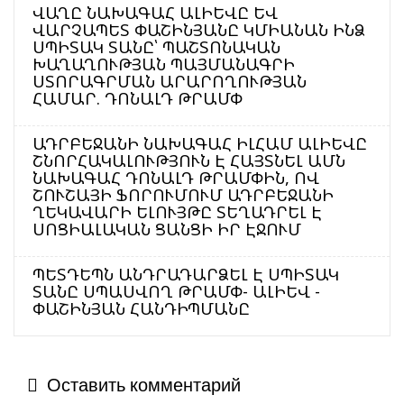
ՎԱՂԸ ՆԱԽԱԳԱՀ ԱԼԻԵՎԸ ԵՎ
ՎԱՐՉԱՊԵՏ ՓԱՇԻՆՅԱՆԸ ԿՄԻԱՆԱՆ ԻՆՁ
ՍՊԻՏԱԿ ՏԱՆԸ՝ ՊԱՇՏՈՆԱԿԱՆ
ԽԱՂԱՂՈՒԹՅԱՆ ՊԱՅՄԱՆԱԳՐԻ
ՍՏՈՐԱԳՐՄԱՆ ԱՐԱՐՈՂՈՒԹՅԱՆ
ՀԱՄԱՐ. ԴՈՆԱԼԴ ԹՐԱՄՓ
ԱԴՐԲԵՋԱՆԻ ՆԱԽԱԳԱՀ ԻԼՀԱՄ ԱԼԻԵՎԸ
ՇՆՈՐՀԱԿԱԼՈՒԹՅՈՒՆ Է ՀԱՅՏՆԵԼ ԱՄՆ
ՆԱԽԱԳԱՀ ԴՈՆԱԼԴ ԹՐԱՄՓԻՆ, ՈՎ
ՇՈՒՇԱՅԻ ՖՈՐՈՒՄՈՒՄ ԱԴՐԲԵՋԱՆԻ
ՂԵԿԱՎԱՐԻ ԵԼՈՒՅԹԸ ՏԵՂԱԴՐԵԼ Է
ՍՈՑԻԱԼԱԿԱՆ ՑԱՆՑԻ ԻՐ ԷՋՈՒՄ
ՊԵՏԴԵՊՆ ԱՆԴՐԱԴԱՐՁԵԼ Է ՍՊԻՏԱԿ
ՏԱՆԸ ՍՊԱՍՎՈՂ ԹՐԱՄՓ- ԱԼԻԵՎ -
ՓԱՇԻՆՅԱՆ ՀԱՆԴԻՊՄԱՆԸ
Оставить комментарий