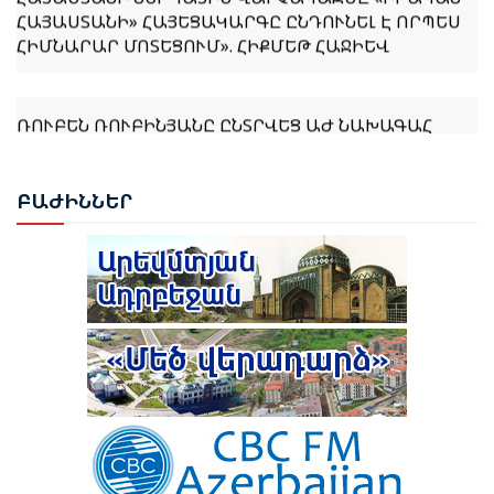
ՀԱՅԱՍՏԱՆԻ» ՀԱՅԵՑԱԿԱՐԳԸ ԸՆԴՈՒՆԵԼ Է ՈՐՊԵՍ
ՀԻՄՆԱՐԱՐ ՄՈՏԵՑՈՒՄ». ՀԻՔՄԵԹ ՀԱՋԻԵՎ
ՌՈՒԲԵՆ ՌՈՒԲԻՆՅԱՆԸ ԸՆՏՐՎԵՑ ԱԺ ՆԱԽԱԳԱՀ
ՆԱԽԱԳԱՀ ՎԱՀԱԳՆ ԽԱՉԱՏՈՒՐՅԱՆԸ ՍՏՈՐԱԳՐԵՑ
ԲԱԺ
ԻՆՆԵՐ
ՆԻԿՈԼ ՓԱՇԻՆՅԱՆԻՆ ՎԱՐՉԱՊԵՏ ՆՇԱՆԱԿԵԼՈՒ
ՄԱՍԻՆ ՀՐԱՄԱՆԱԳԻՐԸ
ԻԼՀԱՄ ԱԼԻԵՎ. ԿԵՆՏՐՈՆԱԿԱՆ ԱՍԻԱՅԻ ԵՐԿՐՆԵՐԻ
ՀԵՏ ՀԱՐԱԲԵՐՈՒԹՅՈՒՆՆԵՐԸ ԱԴՐԲԵՋԱՆԻ
ԱՐՏԱՔԻՆ ՔԱՂԱՔԱԿԱՆՈՒԹՅԱՆ ՀԻՄՆԱԿԱՆ
ԱՌԱՋՆԱՀԵՐԹՈՒԹՅՈՒՆՆԵՐԻՑ ՄԵԿՆ ԵՆ
ԹՈՒՐՔԻԱՅԻ ՀԵՏ ՀԱՏՈՒԿ ԲԱՆԱԳՆԱՑԻ ՀԵՏ
ԿԱՊՎԱԾ ՈՐՈՇՈՒՄ ԴԵՌ ՉԿԱ․ ՓԱՇԻՆՅԱՆ