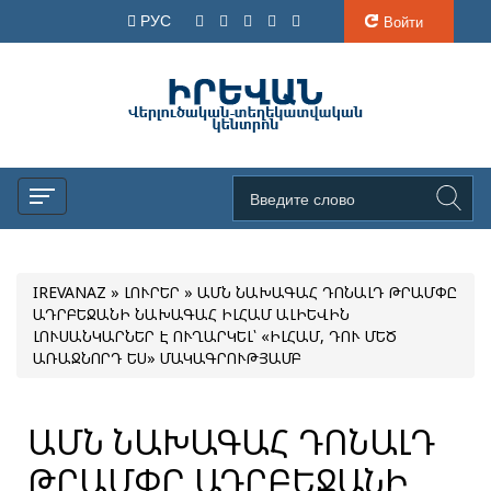
РУС
Войти
IREVANAZ
»
ԼՈՒՐԵՐ
» ԱՄՆ ՆԱԽԱԳԱՀ ԴՈՆԱԼԴ ԹՐԱՄՓԸ
ԱԴՐԲԵՋԱՆԻ ՆԱԽԱԳԱՀ ԻԼՀԱՄ ԱԼԻԵՎԻՆ
ԼՈՒՍԱՆԿԱՐՆԵՐ Է ՈՒՂԱՐԿԵԼ՝ «ԻԼՀԱՄ, ԴՈՒ ՄԵԾ
ԱՌԱՋՆՈՐԴ ԵՍ» ՄԱԿԱԳՐՈՒԹՅԱՄԲ
ԱՄՆ ՆԱԽԱԳԱՀ ԴՈՆԱԼԴ
ԹՐԱՄՓԸ ԱԴՐԲԵՋԱՆԻ