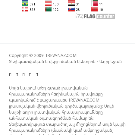
ՀԱՊԿ-Ի ՄԱՍՆԱԿՑՈՒԹՅՈՒՆԸ ՂԱՐԱԲԱՂՅԱՆ
ՀԱԿԱՄԱՐՏՈՒԹՅԱՆՆ ԱՆՀՆԱՐ ԷՐ․ ԶԱԽԱՐՈՎԱ
ԻՐԱՆԱԿԱՆ ԵՐԿՈՒ ԼՐԱՏՎԱՄԻՋՈՑԻ
ԳՈՐԾՈՒՆԵՈՒԹՅՈՒՆ ԱԴՐԲԵՋԱՆՈՒՄ ԱՆՕՐԻՆԱԿԱՆ
Copyright © 2009. IREVANAZ.COM
Է ՃԱՆԱՉՎԵԼ
Տեղեկատվական և վերլուծական կենտրոն - Ադրբեջան
ՆԱԽԱԳԱՀ ԻԼՀԱՄ ԱԼԻԵՎԸ ՇՆՈՐՀԱՎՈՐԵԼ Է ԻՐ
ՄԱԼԴԻՎՑԻ ԳՈՐԾԸՆԿԵՐ ՄՈՀԱՄՄԵԴ ՄՈՒԻԶԱՅԻՆ.
Սույն կայքում տեղ գտած լրատվական
«ՄԵՆՔ ԳՈՀ ԵՆՔ ԱԴՐԲԵՋԱՆԻ ԵՎ ՄԱԼԴԻՎՆԵՐԻ
հրապարակումների հեղինակային իրավունքը
պատկանում է բացառապես IREVANAZ.COM
ՄԻՋԵՎ ՀԱՐԱԲԵՐՈՒԹՅՈՒՆՆԵՐԻ ԴԻՆԱՄԻԿ
լրատվական-վերլուծական գործակալությանը։ Սույն
ԶԱՐԳԱՑՈՒՄԻՑ»
կայքի բոլոր լրատվական հրապարակումները
անհատական օգտագործման համար են։
Տեղեկատվություն տարածող այլ միջոցներում սույն կայքի
ՇԱՐՈՒՆԱԿՎՈՒՄ Է «ՄԵԾ ՎԵՐԱԴԱՐՁ» ԾՐԱԳՐԻ
հրապարակումների (մասնակի կամ ամբողջական)