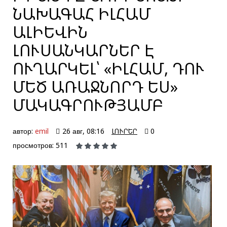
ՆԱԽԱԳԱՀ ԻԼՀԱՄ
ԱԼԻԵՎԻՆ
ԼՈՒՍԱՆԿԱՐՆԵՐ Է
ՈՒՂԱՐԿԵԼ՝ «ԻԼՀԱՄ, ԴՈՒ
ՄԵԾ ԱՌԱՋՆՈՐԴ ԵՍ»
ՄԱԿԱԳՐՈՒԹՅԱՄԲ
автор:
emil
26 авг, 08:16
ԼՈՒՐԵՐ
0
просмотров: 511