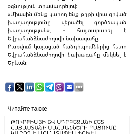
օգնություն տրամադրելով։
«Միասին մենք կարող ենք թղթի վրա գրված
խաղաղությունը վերածել գործնական
խաղաղության», - հայտարարել է
Եվրահանձնաժողովի նախագահը։
Բաքվում կայացած հանդիպումներից հետո
Եվրահանձնաժողովի նախագահը մեկնել է
Երևան։
Читайте также
ԹՈՒՐՔԻԱՅԻ ԵՎ ԱԴՐԲԵՋԱՆԻ ՀԵՏ
ՀԱՅԱՍՏԱՆԻ ՍԱՀՄԱՆՆԵՐԻ ԲԱՑՈՒՄԸ
ԿԱՐՈՂ Է ԱՐՄԱՏԱՊԵՍ ՓՈԽԵԼ