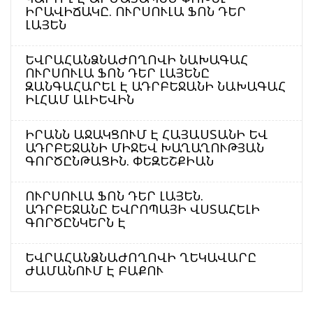
ԻՐԱՎԻՃԱԿԸ. ՈՒՐՍՈՒԼԱ ՖՈՆ ԴԵՐ
ԼԱՅԵՆ
ԵՎՐԱՀԱՆՁՆԱԺՈՂՈՎԻ ՆԱԽԱԳԱՀ
ՈՒՐՍՈՒԼԱ ՖՈՆ ԴԵՐ ԼԱՅԵՆԸ
ԶԱՆԳԱՀԱՐԵԼ Է ԱԴՐԲԵՋԱՆԻ ՆԱԽԱԳԱՀ
ԻԼՀԱՄ ԱԼԻԵՎԻՆ
ԻՐԱՆՆ ԱՋԱԿՑՈՒՄ Է ՀԱՅԱՍՏԱՆԻ ԵՎ
ԱԴՐԲԵՋԱՆԻ ՄԻՋԵՎ ԽԱՂԱՂՈՒԹՅԱՆ
ԳՈՐԾԸՆԹԱՑԻՆ. ՓԵԶԵՇՔԻԱՆ
ՈՒՐՍՈՒԼԱ ՖՈՆ ԴԵՐ ԼԱՅԵՆ.
ԱԴՐԲԵՋԱՆԸ ԵՎՐՈՊԱՅԻ ՎՍՏԱՀԵԼԻ
ԳՈՐԾԸՆԿԵՐՆ Է
ԵՎՐԱՀԱՆՁՆԱԺՈՂՈՎԻ ՂԵԿԱՎԱՐԸ
ԺԱՄԱՆՈՒՄ Է ԲԱՔՈՒ