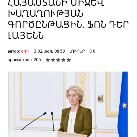
ՀԱՅԱՍՏԱՆԻ ՄԻՋԵՎ
ԽԱՂԱՂՈՒԹՅԱՆ
ԳՈՐԾԸՆԹԱՑԻՆ. ՖՈՆ ԴԵՐ
ԼԱՅԵՆՆ
автор:
emil
02 июл, 08:59
ԼՈՒՐԵՐ
0
просмотров: 205