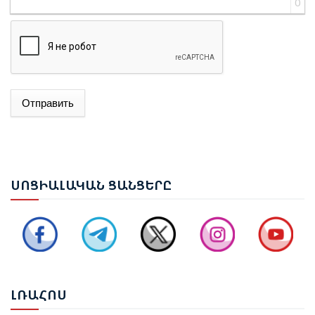
0
Отправить
ԱԴՐԲԵՋԱՆԻ ԱԳ ՆԱԽԱՐԱՐ ՋԵՅՀՈՒՆ ԲԱՅՐԱՄՈՎԸ
ՊԱՇՏՈՆԱԿԱՆ ԱՅՑՈՎ ԺԱՄԱՆԵԼ Է ՈՒԿՐԱԻՆԱ
ԵՐԵՎԱՆՈՒՄ ԿԱՅԱՑԵԼ Է ԱՆԻԻ ԿԱՄՐՋԻ
ՍՈՑ
ԻԱԼԱԿԱՆ ՑԱՆՑԵՐԸ
ՎԵՐԱԿԱՆԳՆՄԱՆ ՀԱՐՑԵՐՈՎ ՀԱՅԱՍՏԱՆ-ԹՈՒՐՔԻԱ
ԱՇԽԱՏԱՆՔԱՅԻՆ ԽՄԲԻ ՀԱՆԴԻՊՈՒՄԸ
ՔՆՆԱՐԿՎԵԼ Է ՀՀ ԿԱՌԱՎԱՐՈՒԹՅԱՆ 2026–2031
ԹՎԱԿԱՆՆԵՐԻ ԾՐԱԳՐԻ ՆԱԽԱԳԻԾԸ
ԼՌԱ
ՀՈՍ