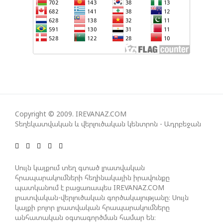
ՀԱՅԱՑՔ ՀԱՅԱՍՏԱՆԻՑ. ՈՐՔԱ՞Ն ԲԱՐՁՐ ԵՆ TRIPP-Ի
ԿՅԱՆՔԻ ԿՈՉՄԱՆ ՇԱՆՍԵՐՆ ԱՅՍ ՊԱՀԻՆ
ՀԱՊԿ-Ի ՄԱՍՆԱԿՑՈՒԹՅՈՒՆԸ ՂԱՐԱԲԱՂՅԱՆ
ՀԱԿԱՄԱՐՏՈՒԹՅԱՆՆ ԱՆՀՆԱՐ ԷՐ․ ԶԱԽԱՐՈՎԱ
ԻՐԱՆԱԿԱՆ ԵՐԿՈՒ ԼՐԱՏՎԱՄԻՋՈՑԻ
ԳՈՐԾՈՒՆԵՈՒԹՅՈՒՆ ԱԴՐԲԵՋԱՆՈՒՄ ԱՆՕՐԻՆԱԿԱՆ
Copyright © 2009. IREVANAZ.COM
Է ՃԱՆԱՉՎԵԼ
Տեղեկատվական և վերլուծական կենտրոն - Ադրբեջան
ՆԱԽԱԳԱՀ ԻԼՀԱՄ ԱԼԻԵՎԸ ՇՆՈՐՀԱՎՈՐԵԼ Է ԻՐ
Սույն կայքում տեղ գտած լրատվական
ՄԱԼԴԻՎՑԻ ԳՈՐԾԸՆԿԵՐ ՄՈՀԱՄՄԵԴ ՄՈՒԻԶԱՅԻՆ.
հրապարակումների հեղինակային իրավունքը
«ՄԵՆՔ ԳՈՀ ԵՆՔ ԱԴՐԲԵՋԱՆԻ ԵՎ ՄԱԼԴԻՎՆԵՐԻ
պատկանում է բացառապես IREVANAZ.COM
ՄԻՋԵՎ ՀԱՐԱԲԵՐՈՒԹՅՈՒՆՆԵՐԻ ԴԻՆԱՄԻԿ
լրատվական-վերլուծական գործակալությանը։ Սույն
ԶԱՐԳԱՑՈՒՄԻՑ»
կայքի բոլոր լրատվական հրապարակումները
անհատական օգտագործման համար են։