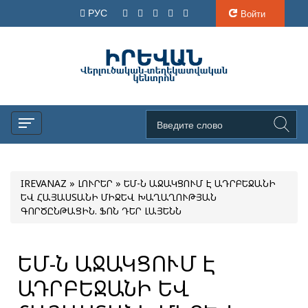
РУС
Войти
IREVANAZ
»
ԼՈՒՐԵՐ
» ԵՄ-Ն ԱՋԱԿՑՈՒՄ Է ԱԴՐԲԵՋԱՆԻ
ԵՎ ՀԱՅԱՍՏԱՆԻ ՄԻՋԵՎ ԽԱՂԱՂՈՒԹՅԱՆ
ԳՈՐԾԸՆԹԱՑԻՆ. ՖՈՆ ԴԵՐ ԼԱՅԵՆՆ
ԵՄ-Ն ԱՋԱԿՑՈՒՄ Է
ԱԴՐԲԵՋԱՆԻ ԵՎ