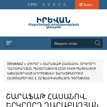
РУС
Войти
IREVANAZ
»
ԼՈՒՐԵՐ
» ՇԱՐԱՖԱԹ ՀԱՍԱՆՈՎ. ԵՐԿՐՈՐԴ
ՂԱՐԱԲԱՂՅԱՆ ՊԱՏԵՐԱԶՄԻՑ ՀԵՏՈ ՕԿՈՒՊԱՑԻԱՅԻՑ
ԱԶԱՏԱԳՐՎԱԾ ԱԴՐԲԵՋԱՆԻ ՏԱՐԱԾՔՆԵՐՈՒՄ
ՀԱՅՏՆԱԲԵՐՎԵԼ Է 32 ԶԱՆԳՎԱԾԱՅԻՆ ԳԵՐԵԶՄԱՆ
ՇԱՐԱՖԱԹ ՀԱՍԱՆՈՎ.
ԵՐԿՐՈՐԴ ՂԱՐԱԲԱՂՅԱՆ