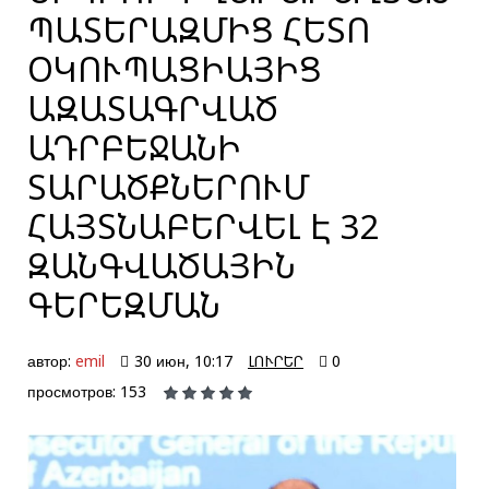
ՊԱՏԵՐԱԶՄԻՑ ՀԵՏՈ
ՕԿՈՒՊԱՑԻԱՅԻՑ
ԱԶԱՏԱԳՐՎԱԾ
ԱԴՐԲԵՋԱՆԻ
ՏԱՐԱԾՔՆԵՐՈՒՄ
ՀԱՅՏՆԱԲԵՐՎԵԼ Է 32
ԶԱՆԳՎԱԾԱՅԻՆ
ԳԵՐԵԶՄԱՆ
автор:
emil
30 июн, 10:17
ԼՈՒՐԵՐ
0
просмотров: 153