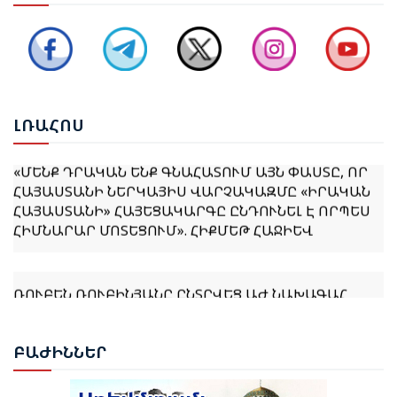
ԱՇԽԱՏԱՆՔԱՅԻՆ ԽՄԲԻ ՀԱՆԴԻՊՈՒՄԸ
ՔՆՆԱՐԿՎԵԼ Է ՀՀ ԿԱՌԱՎԱՐՈՒԹՅԱՆ 2026–2031
ԹՎԱԿԱՆՆԵՐԻ ԾՐԱԳՐԻ ՆԱԽԱԳԻԾԸ
ԼՌԱ
ՀՈՍ
«ՄԵՆՔ ԴՐԱԿԱՆ ԵՆՔ ԳՆԱՀԱՏՈՒՄ ԱՅՆ ՓԱՍՏԸ, ՈՐ
ՀԱՅԱՍՏԱՆԻ ՆԵՐԿԱՅԻՍ ՎԱՐՉԱԿԱԶՄԸ «ԻՐԱԿԱՆ
ՀԱՅԱՍՏԱՆԻ» ՀԱՅԵՑԱԿԱՐԳԸ ԸՆԴՈՒՆԵԼ Է ՈՐՊԵՍ
ՀԻՄՆԱՐԱՐ ՄՈՏԵՑՈՒՄ». ՀԻՔՄԵԹ ՀԱՋԻԵՎ
ՌՈՒԲԵՆ ՌՈՒԲԻՆՅԱՆԸ ԸՆՏՐՎԵՑ ԱԺ ՆԱԽԱԳԱՀ
ՆԱԽԱԳԱՀ ՎԱՀԱԳՆ ԽԱՉԱՏՈՒՐՅԱՆԸ ՍՏՈՐԱԳՐԵՑ
ԲԱԺ
ԻՆՆԵՐ
ՆԻԿՈԼ ՓԱՇԻՆՅԱՆԻՆ ՎԱՐՉԱՊԵՏ ՆՇԱՆԱԿԵԼՈՒ
ՄԱՍԻՆ ՀՐԱՄԱՆԱԳԻՐԸ