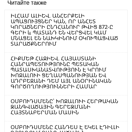
Читайте также
ԻԼՀԱՄ ԱԼԻԵՎ. ԱՆՀԵՐՔԵԼԻ
ԱՊԱՑՈՒՅՑՆԵՐ ԿԱՆ, ՈՐ ԱՆՀԵՏ
ԿՈՐԱԾՆԵՐԻ ԸՆԴՀԱՆՈՒՐ ԹՎԻՑ 872-Ը
ԳԵՐԻ և ՊԱՏԱՆԴ ԵՆ ՎԵՐՑՎԵԼ ԿԱՄ
ՄՆԱՑԵԼ ԵՆ ՆԱԽԿԻՆՈՒՄ ՕԿՈՒՊԱՑՎԱԾ
ՏԱՐԱԾՔՆԵՐՈՒՄ
ՀԻՔՄԵԹ ՀԱՋԻԵՎ. ՀԱՅԱՍՏԱՆԻ
ՀԱՆՐԱՊԵՏՈՒԹՅՈՒՆԸ ՊԵՏԱԿԱՆ
ՊԱՏԱՍԽԱՆԱՏՎՈՒԹՅՈՒՆ Է ԿՐՈՒՄ
ԽՈՋԱԼՈՒԻ ՑԵՂԱՍՊԱՆՈՒԹՅԱՆ ԵՎ
ԱԴՐԲԵՋԱՆԻ ԴԵՄ ԱՅԼ ԱՆՕՐԻՆԱԿԱՆ
ԳՈՐԾՈՂՈՒԹՅՈՒՆՆԵՐԻ ՀԱՄԱՐ
ՕՄԲՈՒԴՍՄԵՆԸ՝ ԽՈՋԱԼՈՒԻ ՀԵՐԹԱԿԱՆ
ԶԱՆԳՎԱԾԱՅԻՆ ԳԵՐԵԶՄԱՆԻ
ՀԱՅՏՆԱԲԵՐՄԱՆ ՄԱՍԻՆ
ՕՄԲՈՒԴՍՄԵՆԸ ՀԱՆԴԵՍ Է ԵԿԵԼ ԷԴԻԼԼԻ