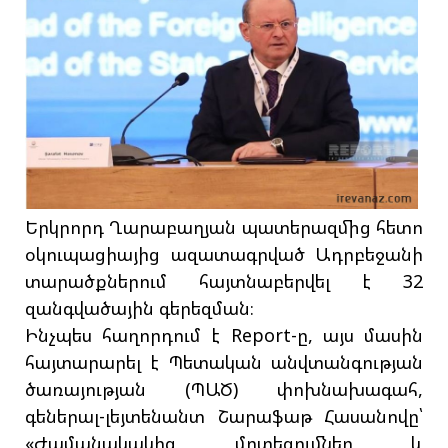
Երկրորդ Ղարաբաղյան պատերազմից հետո
օկուպացիայից ազատագրված Ադրբեջանի
տարածքներում հայտնաբերվել է 32
զանգվածային գերեզման։
Ինչպես հաղորդում է Report-ը, այս մասին
հայտարարել է Պետական անվտանգության
ծառայության (ՊԱԾ) փոխնախագահ,
գեներալ-լեյտենանտ Շարաֆաթ Հասանովը՝
«Ժամանակակից մոտեցումներ և