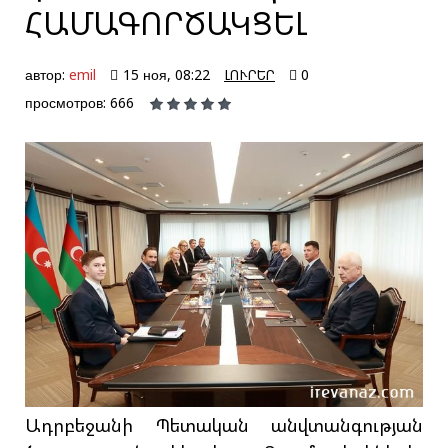
ՀԱՄԱԳՈՐԾԱԿՑԵԼ
автор:
emil
15 ноя, 08:22
ԼՈՒՐԵՐ
0
просмотров: 666
Ադրբեջանի Պետական անվտանգության