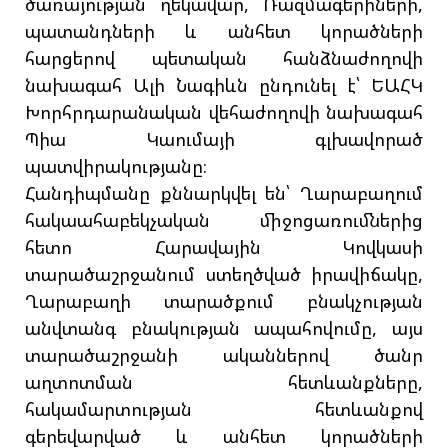
ծառայության ղեկավար, Ռազմագերիների,
պատանդների և անհետ կորածների
հարցերով պետական հանձնաժողովի
նախագահ Ալի Նագիևն ընդունել է՝ ԵԱՀԿ
Խորհրդարանական վեհաժողովի նախագահ
Պիա Կաումայի գլխավորած
պատվիրակությանը։
Հանդիպմանը քննարկվել են՝ Ղարաբաղում
հակաահաբեկչական միջոցառումներից
հետո Հարավային Կովկասի
տարածաշրջանում ստեղծված իրավիճակը,
Ղարաբաղի տարածքում բնակչության
անվտանգ բնակության ապահովումը, այս
տարածաշրջանի ականներով ծանր
աղտոտման հետևանքները,
հակամարտության հետևանքով
գերեվարված և անհետ կորածների