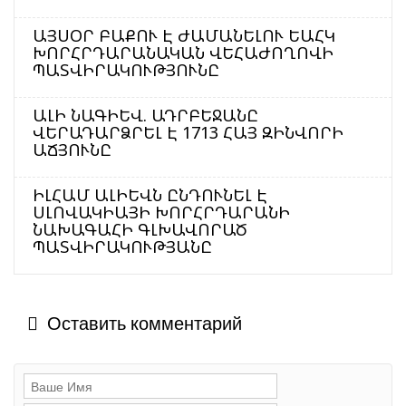
ԱՅՍՕՐ ԲԱՔՈՒ Է ԺԱՄԱՆԵԼՈՒ ԵԱՀԿ
ԽՈՐՀՐԴԱՐԱՆԱԿԱՆ ՎԵՀԱԺՈՂՈՎԻ
ՊԱՏՎԻՐԱԿՈՒԹՅՈՒՆԸ
ԱԼԻ ՆԱԳԻԵՎ. ԱԴՐԲԵՋԱՆԸ
ՎԵՐԱԴԱՐՁՐԵԼ Է 1713 ՀԱՅ ԶԻՆՎՈՐԻ
ԱՃՅՈՒՆԸ
ԻԼՀԱՄ ԱԼԻԵՎՆ ԸՆԴՈՒՆԵԼ Է
ՍԼՈՎԱԿԻԱՅԻ ԽՈՐՀՐԴԱՐԱՆԻ
ՆԱԽԱԳԱՀԻ ԳԼԽԱՎՈՐԱԾ
ՊԱՏՎԻՐԱԿՈՒԹՅԱՆԸ
Оставить комментарий