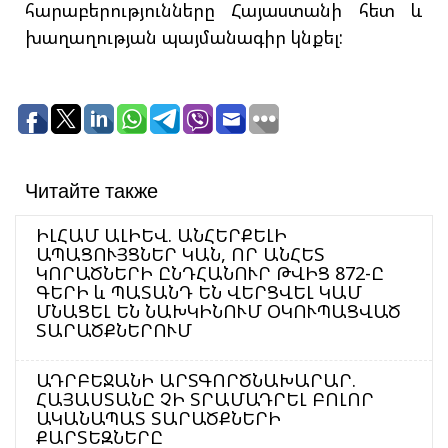
հարաբերությունները Հայաստանի հետ և
խաղաղության պայմանագիր կնքել:
Читайте также
ԻԼՀԱՄ ԱԼԻԵՎ. ԱՆՀԵՐՔԵԼԻ
ԱՊԱՑՈՒՅՑՆԵՐ ԿԱՆ, ՈՐ ԱՆՀԵՏ
ԿՈՐԱԾՆԵՐԻ ԸՆԴՀԱՆՈՒՐ ԹՎԻՑ 872-Ը
ԳԵՐԻ և ՊԱՏԱՆԴ ԵՆ ՎԵՐՑՎԵԼ ԿԱՄ
ՄՆԱՑԵԼ ԵՆ ՆԱԽԿԻՆՈՒՄ ՕԿՈՒՊԱՑՎԱԾ
ՏԱՐԱԾՔՆԵՐՈՒՄ
ԱԴՐԲԵՋԱՆԻ ԱՐՏԳՈՐԾՆԱԽԱՐԱՐ.
ՀԱՅԱՍՏԱՆԸ ՉԻ ՏՐԱՄԱԴՐԵԼ ԲՈԼՈՐ
ԱԿԱՆԱՊԱՏ ՏԱՐԱԾՔՆԵՐԻ
ՔԱՐՏԵԶՆԵՐԸ