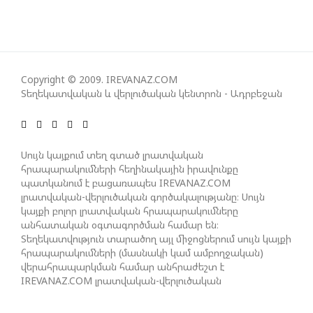
ԱԴՐԲԵՋԱՆԸ ՄԱԿ-Ի ԱՆՎՏԱՆԳՈՒԹՅԱՆ
ԽՈՐՀՐԴՈՒՄ ՇԵՇՏԵԼ Է ԱԽ-Ի ԲԱՆԱՁԵՎԵՐԻ
ԿԱՏԱՐՄԱՆ ԱՆՀՐԱԺԵՇՏՈՒԹՅՈՒՆԸ
Copyright © 2009. IREVANAZ.COM
ՄԻԽԵԻԼ ԿԱՎԵԼԱՇՎԻԼԻ. ԱԴՐԲԵՋԱՆԸ, ԹՈՒՐՔԻԱՆ,
Տեղեկատվական և վերլուծական կենտրոն - Ադրբեջան
ԿԵՆՏՐՈՆԱԿԱՆ ԱՍԻԱՅԻ ԵՐԿՐՆԵՐԸ ԵՎ
ՉԻՆԱՍՏԱՆԸ ԲԱՐՁՐ ԵՆ ԳՆԱՀԱՏՈՒՄ ՎՐԱՍՏԱՆԻ
ԴԵՐԸ ՏԱՐԱԾԱՇՐՋԱՆՈՒՄ
Սույն կայքում տեղ գտած լրատվական
հրապարակումների հեղինակային իրավունքը
պատկանում է բացառապես IREVANAZ.COM
ՉԵՉԵԼԱՇՎԻԼԻՆ ԱԴՐԲԵՋԱՆ-ԳԵՐՄԱՆԻԱ ԵՐԿԿՈՂՄ
լրատվական-վերլուծական գործակալությանը։ Սույն
ՌԱԶՄԱՎԱՐԱԿԱՆ ԳՈՐԾԸՆԿԵՐՈՒԹՅԱՆ ՄԱՍԻՆ
կայքի բոլոր լրատվական հրապարակումները
անհատական օգտագործման համար են։
Տեղեկատվություն տարածող այլ միջոցներում սույն կայքի
ՈՒԿՐԱԻՆԱՅՈՒՄ ԱԴՐԲԵՋԱՆԱԿԱՆ ՍՓՅՈՒՌՔԻ
հրապարակումների (մասնակի կամ ամբողջական)
ԱԿՏԻՎԻՍՏԻ ՈՐԴԻՆ ՆՇԱՆԱԿՎԵԼ Է ԿԻևԻ ՄԱՐԶԻ
վերահրապարկման համար անհրաժեշտ է
ՆԱՀԱՆԳԱՊԵՏ
IREVANAZ.COM լրատվական-վերլուծական
գործակալության գրավոր թույլտվությունը։