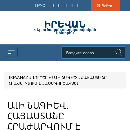
РУС
Войти
IREVANAZ
»
ԼՈՒՐԵՐ
» ԱԼԻ ՆԱԳԻԵՎ. ՀԱՅԱՍՏԱՆԸ
ՀՐԱԺԱՐՎՈՒՄ Է ՀԱՄԱԳՈՐԾԱԿՑԵԼ
ԱԼԻ ՆԱԳԻԵՎ.
ՀԱՅԱՍՏԱՆԸ
ՀՐԱԺԱՐՎՈՒՄ Է