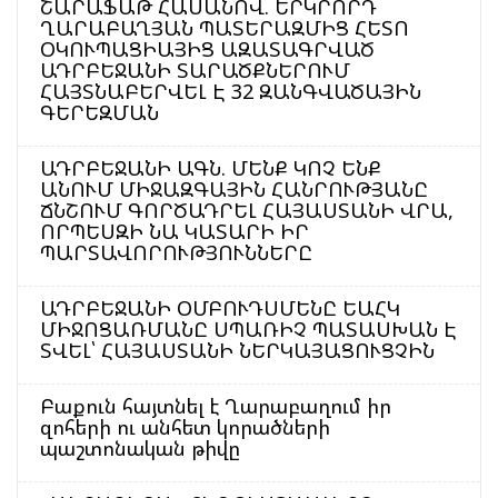
ՇԱՐԱՖԱԹ ՀԱՍԱՆՈՎ. ԵՐԿՐՈՐԴ
ՂԱՐԱԲԱՂՅԱՆ ՊԱՏԵՐԱԶՄԻՑ ՀԵՏՈ
ՕԿՈՒՊԱՑԻԱՅԻՑ ԱԶԱՏԱԳՐՎԱԾ
ԱԴՐԲԵՋԱՆԻ ՏԱՐԱԾՔՆԵՐՈՒՄ
ՀԱՅՏՆԱԲԵՐՎԵԼ Է 32 ԶԱՆԳՎԱԾԱՅԻՆ
ԳԵՐԵԶՄԱՆ
ԱԴՐԲԵՋԱՆԻ ԱԳՆ. ՄԵՆՔ ԿՈՉ ԵՆՔ
ԱՆՈՒՄ ՄԻՋԱԶԳԱՅԻՆ ՀԱՆՐՈՒԹՅԱՆԸ
ՃՆՇՈՒՄ ԳՈՐԾԱԴՐԵԼ ՀԱՅԱՍՏԱՆԻ ՎՐԱ,
ՈՐՊԵՍԶԻ ՆԱ ԿԱՏԱՐԻ ԻՐ
ՊԱՐՏԱՎՈՐՈՒԹՅՈՒՆՆԵՐԸ
ԱԴՐԲԵՋԱՆԻ ՕՄԲՈՒԴՍՄԵՆԸ ԵԱՀԿ
ՄԻՋՈՑԱՌՄԱՆԸ ՍՊԱՌԻՉ ՊԱՏԱՍԽԱՆ Է
ՏՎԵԼ՝ ՀԱՅԱՍՏԱՆԻ ՆԵՐԿԱՅԱՑՈՒՑՉԻՆ
Բաքուն հայտնել է Ղարաբաղում իր
զոհերի ու անհետ կորածների
պաշտոնական թիվը