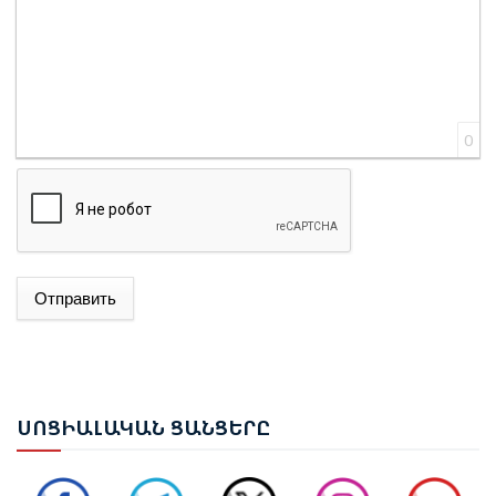
0
Отправить
ԱԴՐԲԵՋԱՆԻ ԱԳ ՆԱԽԱՐԱՐ ՋԵՅՀՈՒՆ ԲԱՅՐԱՄՈՎԸ
ՊԱՇՏՈՆԱԿԱՆ ԱՅՑՈՎ ԺԱՄԱՆԵԼ Է ՈՒԿՐԱԻՆԱ
ԵՐԵՎԱՆՈՒՄ ԿԱՅԱՑԵԼ Է ԱՆԻԻ ԿԱՄՐՋԻ
ՍՈՑ
ԻԱԼԱԿԱՆ ՑԱՆՑԵՐԸ
ՎԵՐԱԿԱՆԳՆՄԱՆ ՀԱՐՑԵՐՈՎ ՀԱՅԱՍՏԱՆ-ԹՈՒՐՔԻԱ
ԱՇԽԱՏԱՆՔԱՅԻՆ ԽՄԲԻ ՀԱՆԴԻՊՈՒՄԸ