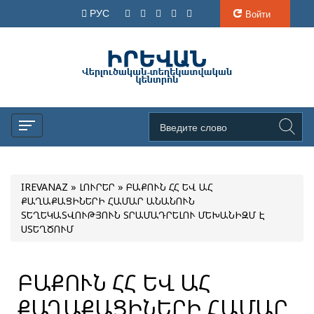
РУС
Войти
IREVANAZ
»
ԼՈՒՐԵՐ
» ԲԱՔՈՒՆ ՀՀ ԵՎ ԱՀ
ՔԱՂԱՔԱՑԻՆԵՐԻ ՀԱՄԱՐ ԱՆԱՆՈՒՆ
ՏԵՂԵԿԱՏՎՈՒԹՅՈՒՆ ՏՐԱՄԱԴՐԵԼՈՒ ՄԵԽԱՆԻԶՄ Է
ՍՏԵՂԾՈՒՄ
ԲԱՔՈՒՆ ՀՀ ԵՎ ԱՀ
ՔԱՂԱՔԱՑԻՆԵՐԻ ՀԱՄԱՐ