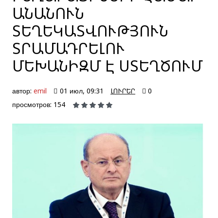
ԱՆԱՆՈՒՆ
ՏԵՂԵԿԱՏՎՈՒԹՅՈՒՆ
ՏՐԱՄԱԴՐԵԼՈՒ
ՄԵԽԱՆԻԶՄ Է ՍՏԵՂԾՈՒՄ
автор:
emil
01 июл, 09:31
ԼՈՒՐԵՐ
0
просмотров: 154