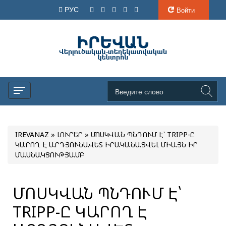
РУС
Войти
IREVANAZ
»
ԼՈՒՐԵՐ
» ՄՈՍԿՎԱՆ ՊՆԴՈՒՄ Է՝ TRIPP-Ը
ԿԱՐՈՂ Է ԱՐԴՅՈՒՆԱՎԵՏ ԻՐԱԿԱՆԱՑՎԵԼ ՄԻԱՅՆ ԻՐ
ՄԱՍՆԱԿՑՈՒԹՅԱՄԲ
ՄՈՍԿՎԱՆ ՊՆԴՈՒՄ Է՝
TRIPP-Ը ԿԱՐՈՂ Է