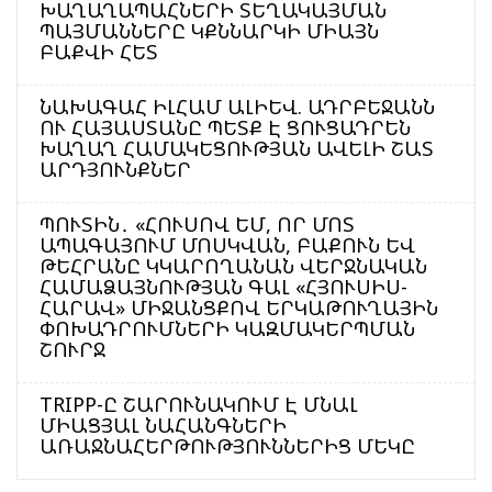
ԽԱՂԱՂԱՊԱՀՆԵՐԻ ՏԵՂԱԿԱՅՄԱՆ
ՊԱՅՄԱՆՆԵՐԸ ԿՔՆՆԱՐԿԻ ՄԻԱՅՆ
ԲԱՔՎԻ ՀԵՏ
ՆԱԽԱԳԱՀ ԻԼՀԱՄ ԱԼԻԵՎ. ԱԴՐԲԵՋԱՆՆ
ՈՒ ՀԱՅԱՍՏԱՆԸ ՊԵՏՔ Է ՑՈՒՑԱԴՐԵՆ
ԽԱՂԱՂ ՀԱՄԱԿԵՑՈՒԹՅԱՆ ԱՎԵԼԻ ՇԱՏ
ԱՐԴՅՈՒՆՔՆԵՐ
ՊՈՒՏԻՆ․ «ՀՈՒՍՈՎ ԵՄ, ՈՐ ՄՈՏ
ԱՊԱԳԱՅՈՒՄ ՄՈՍԿՎԱՆ, ԲԱՔՈՒՆ ԵՎ
ԹԵՀՐԱՆԸ ԿԿԱՐՈՂԱՆԱՆ ՎԵՐՋՆԱԿԱՆ
ՀԱՄԱՁԱՅՆՈՒԹՅԱՆ ԳԱԼ «ՀՅՈՒՍԻՍ-
ՀԱՐԱՎ» ՄԻՋԱՆՑՔՈՎ ԵՐԿԱԹՈՒՂԱՅԻՆ
ՓՈԽԱԴՐՈՒՄՆԵՐԻ ԿԱԶՄԱԿԵՐՊՄԱՆ
ՇՈՒՐՋ
TRIPP-Ը ՇԱՐՈՒՆԱԿՈՒՄ Է ՄՆԱԼ
ՄԻԱՑՅԱԼ ՆԱՀԱՆԳՆԵՐԻ
ԱՌԱՋՆԱՀԵՐԹՈՒԹՅՈՒՆՆԵՐԻՑ ՄԵԿԸ