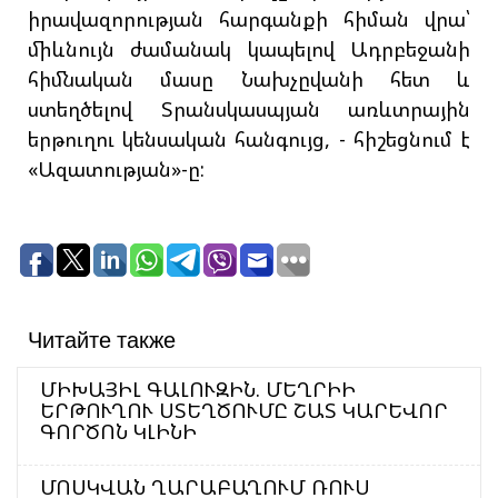
իրավազորության հարգանքի հիման վրա՝
միևնույն ժամանակ կապելով Ադրբեջանի
հիմնական մասը Նախչըվանի հետ և
ստեղծելով Տրանսկասպյան առևտրային
երթուղու կենսական հանգույց, - հիշեցնում է
«Ազատության»-ը:
Читайте также
ՄԻԽԱՅԻԼ ԳԱԼՈՒԶԻՆ. ՄԵՂՐԻԻ
ԵՐԹՈՒՂՈՒ ՍՏԵՂԾՈՒՄԸ ՇԱՏ ԿԱՐԵՎՈՐ
ԳՈՐԾՈՆ ԿԼԻՆԻ
ՄՈՍԿՎԱՆ ՂԱՐԱԲԱՂՈՒՄ ՌՈՒՍ