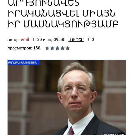
ԱՐԴՅՈՒՆԱՎԵՏ
ԻՐԱԿԱՆԱՑՎԵԼ ՄԻԱՅՆ
ԻՐ ՄԱՍՆԱԿՑՈՒԹՅԱՄԲ
автор:
emil
30 июн, 09:58
ԼՈՒՐԵՐ
0
просмотров: 158