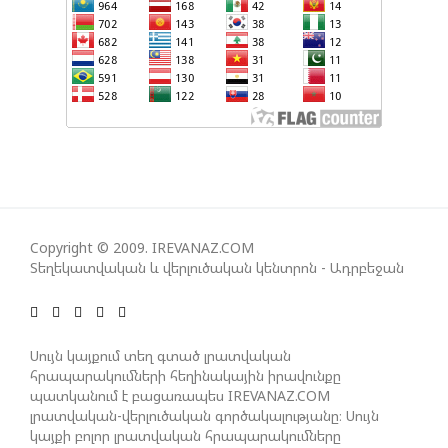
ՀԱՅԱՑՔ ՀԱՅԱՍՏԱՆԻՑ. ՈՐՔԱ՞Ն ԲԱՐՁՐ ԵՆ TRIPP-Ի
ԿՅԱՆՔԻ ԿՈՉՄԱՆ ՇԱՆՍԵՐՆ ԱՅՍ ՊԱՀԻՆ
ՀԱՊԿ-Ի ՄԱՍՆԱԿՑՈՒԹՅՈՒՆԸ ՂԱՐԱԲԱՂՅԱՆ
ՀԱԿԱՄԱՐՏՈՒԹՅԱՆՆ ԱՆՀՆԱՐ ԷՐ․ ԶԱԽԱՐՈՎԱ
ԻՐԱՆԱԿԱՆ ԵՐԿՈՒ ԼՐԱՏՎԱՄԻՋՈՑԻ
ԳՈՐԾՈՒՆԵՈՒԹՅՈՒՆ ԱԴՐԲԵՋԱՆՈՒՄ ԱՆՕՐԻՆԱԿԱՆ
Copyright © 2009. IREVANAZ.COM
Է ՃԱՆԱՉՎԵԼ
Տեղեկատվական և վերլուծական կենտրոն - Ադրբեջան
ՆԱԽԱԳԱՀ ԻԼՀԱՄ ԱԼԻԵՎԸ ՇՆՈՐՀԱՎՈՐԵԼ Է ԻՐ
ՄԱԼԴԻՎՑԻ ԳՈՐԾԸՆԿԵՐ ՄՈՀԱՄՄԵԴ ՄՈՒԻԶԱՅԻՆ.
Սույն կայքում տեղ գտած լրատվական
«ՄԵՆՔ ԳՈՀ ԵՆՔ ԱԴՐԲԵՋԱՆԻ ԵՎ ՄԱԼԴԻՎՆԵՐԻ
հրապարակումների հեղինակային իրավունքը
ՄԻՋԵՎ ՀԱՐԱԲԵՐՈՒԹՅՈՒՆՆԵՐԻ ԴԻՆԱՄԻԿ
պատկանում է բացառապես IREVANAZ.COM
ԶԱՐԳԱՑՈՒՄԻՑ»
լրատվական-վերլուծական գործակալությանը։ Սույն
կայքի բոլոր լրատվական հրապարակումները