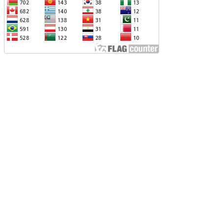
ՐՎԻ՝ ՌՈՒՍ-ՀԱՅԿԱԿԱՆ
ԱՐԱԲԵՐՈՒԹՅՈՒՆՆԵՐԻՆ ՎԵՐԱԲԵՐՈՂ
ԱՐՑԵՐԸ ԱԴՐԲԵՋԱՆԻ ՆԿԱՏՄԱՄԲ
ԵԿՆԱԲԱՆԵԼՈՒ ՊՐԱԿՏԻԿԱՅԻՆ
Չ ՈՔ ԻՆՁ ՉԻ ԹԵԼԱԴՐԵԼՈՒ ԻՆՁ ՝ ՎԱՃԱՌԵԼ
ՈՒՐՔԻԱՅԻՆ F-35, ԹԵ ՈՉ. ԹՐԱՄՓ
ԱՅԱՑՔ ՀԱՅԱՍՏԱՆԻՑ. ՈՐՔԱ՞Ն ԲԱՐՁՐ ԵՆ
RIPP-Ի ԿՅԱՆՔԻ ԿՈՉՄԱՆ ՇԱՆՍԵՐՆ ԱՅՍ
ԱՀԻՆ
ԱՊԿ-Ի ՄԱՍՆԱԿՑՈՒԹՅՈՒՆԸ
ԱՐԱԲԱՂՅԱՆ ՀԱԿԱՄԱՐՏՈՒԹՅԱՆՆ
ՆՀՆԱՐ ԷՐ․ ԶԱԽԱՐՈՎԱ