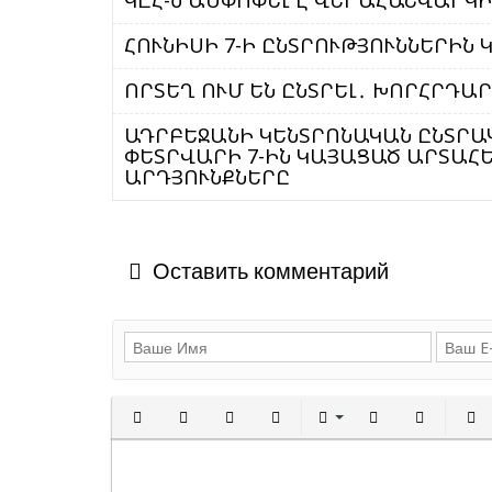
ԿԸՀ-Ն ԱՄՓՈՓԵԼ Է ՎԵՐԱՀԱՇՎԱՐԿ
ՀՈՒՆԻՍԻ 7-Ի ԸՆՏՐՈՒԹՅՈՒՆՆԵՐԻՆ
ՈՐՏԵՂ ՈՒՄ ԵՆ ԸՆՏՐԵԼ․ ԽՈՐՀՐԴԱ
ԱԴՐԲԵՋԱՆԻ ԿԵՆՏՐՈՆԱԿԱՆ ԸՆՏՐԱ
ՓԵՏՐՎԱՐԻ 7-ԻՆ ԿԱՅԱՑԱԾ ԱՐՏԱՀ
ԱՐԴՅՈՒՆՔՆԵՐԸ
Оставить комментарий
Полужирный
Курсив
Подчеркнутый
Зачеркнутый
Выравнивани
Нумерованн
Марки