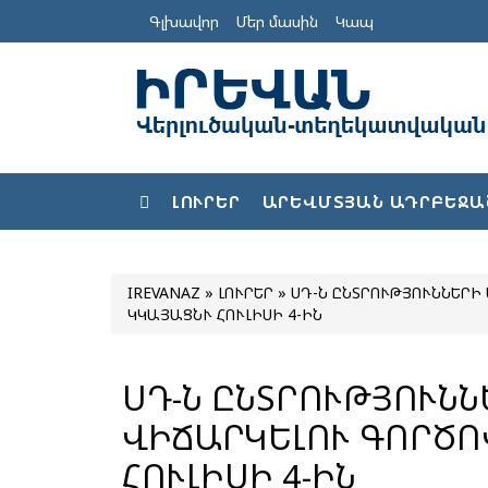
Գլխավոր
Մեր մասին
Կապ
ԼՈՒՐԵՐ
ԱՐԵՎՄՏՅԱՆ ԱԴՐԲԵՋԱ
IREVANAZ
»
ԼՈՒՐԵՐ
» ՍԴ-Ն ԸՆՏՐՈՒԹՅՈՒՆՆԵՐԻ
ԿԿԱՅԱՑՆՒ ՀՈՒԼԻՍԻ 4-ԻՆ
ՍԴ-Ն ԸՆՏՐՈՒԹՅՈՒՆ
ՎԻՃԱՐԿԵԼՈՒ ԳՈՐԾՈ
ՀՈՒԼԻՍԻ 4-ԻՆ