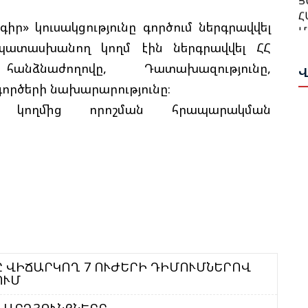
Թ
Մ
» կուսակցությունը գործում ներգրավվել
Հ
Ա
Ա
պատասխանող կողմ էին ներգրավվել ՀՀ
նձնաժողովը, Դատախազությունը,
Վ
Ն
Բ
գործերի նախարարությունը։
Վ
Հ
Դ
 կողմից որոշման հրապարակման
Գ
Ա
Ա
Թ
Ս
Ի
Ա
Ը
Ս
Հ
Փ
Կ
Պ
Գ
Ը ՎԻՃԱՐԿՈՂ 7 ՈՒԺԵՐԻ ԴԻՄՈՒՄՆԵՐՈՎ
Շ
ՈՒՄ
Մ
Հ