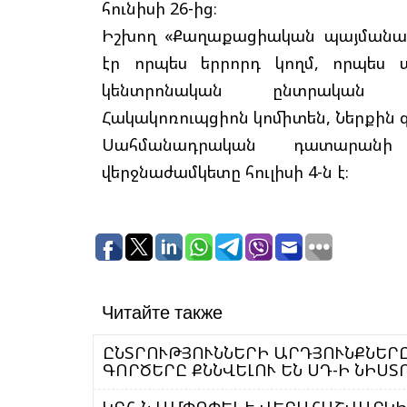
հունիսի 26-ից։
Իշխող «Քաղաքացիական պայմանագիր
էր որպես երրորդ կողմ, որպես 
կենտրոնական ընտրական հա
Հակակոռուպցիոն կոմիտեն, Ներքին 
Սահմանադրական դատարանի
վերջնաժամկետը հուլիսի 4-ն է։
Читайте также
ԸՆՏՐՈՒԹՅՈՒՆՆԵՐԻ ԱՐԴՅՈՒՆՔՆԵՐ
ԳՈՐԾԵՐԸ ՔՆՆՎԵԼՈՒ ԵՆ ՍԴ-Ի ՆԻՍՏ