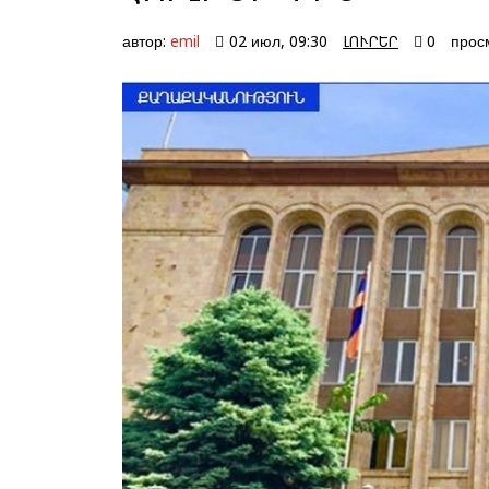
автор:
emil
02 июл, 09:30
ԼՈՒՐԵՐ
0
прос