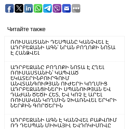
Читайте также
ՌՈՒՍԱՍՏԱՆԻ ԴԵՍՊԱՆԸ ԿԱՆՉՎԵԼ Է
ԱԴՐԲԵՋԱՆԻ ԱԳՆ՝ ՆՐԱՆ ԲՈՂՈՔԻ ՆՈՏԱ
Է ՀԱՆՁՎԵԼ
ԱԴՐԲԵՋԱՆԸ ԲՈՂՈՔԻ ՆՈՏԱ Է ՀՂԵԼ
ՌՈՒՍԱՍՏԱՆԻՆ՝ ԿԱՊՎԱԾ
ԵԿԱՏԵՐԻՆԲՈՒՐԳՈՒՄ
ԱՆՎՏԱՆԳՈՒԹՅԱՆ ՈՒԺԵՐԻ ԿՈՂՄԻՑ
ԱԴՐԲԵՋԱՆՑԻՆԵՐԻ ՍՊԱՆՈՒԹՅԱՆ ԵՎ
ԴԱԺԱՆ ԾԵԾԻ ՀԵՏ, ԵՎ ԿՈՉ Է ԱՐԵԼ
ՌՈՒՍԱԿԱՆ ԿՈՂՄԻՆ ՉԽԱՌՆՎԵԼ ԵՐԿՐԻ
ՆԵՐՔԻՆ ԳՈՐԾԵՐԻՆ
ԱԴՐԲԵՋԱՆԻ ԱԳՆ Է ԿԱՆՉՎԵԼ ԲԱՔՎՈՒՄ
ՌԴ ԴԵՍՊԱՆ ՄԻԽԱՅԻԼ ԵՎԴՈԿԻՄՈՎԸ