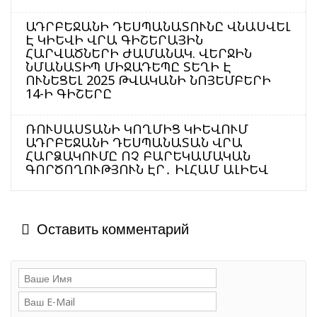
ԱԴՐԲԵՋԱՆԻ ԴԵՍՊԱՆԱՏՈՒՆԸ ՎՆԱՍՎԵԼ
Է ԿԻԵՎԻ ՎՐԱ ԳԻՇԵՐԱՅԻՆ
ՀԱՐՎԱԾՆԵՐԻ ԺԱՄԱՆԱԿ. ՎԵՐՋԻՆ
ՆՄԱՆԱՏԻՊ ՄԻՋԱԴԵՊԸ ՏԵՂԻ Է
ՈՒՆԵՑԵԼ 2025 ԹՎԱԿԱՆԻ ՆՈՅԵՄԲԵՐԻ
14-Ի ԳԻՇԵՐԸ
ՌՈՒՍԱՍՏԱՆԻ ԿՈՂՄԻՑ ԿԻԵՎՈՒՄ
ԱԴՐԲԵՋԱՆԻ ԴԵՍՊԱՆԱՏԱՆ ՎՐԱ
ՀԱՐՁԱԿՈՒՄԸ ՈՉ ԲԱՐԵԿԱՄԱԿԱՆ
ԳՈՐԾՈՂՈՒԹՅՈՒՆ ԷՐ․ ԻԼՀԱՄ ԱԼԻԵՎ
Оставить комментарий