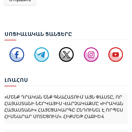
ԱԴՐԲԵՋԱՆԻ ԱԳ ՆԱԽԱՐԱՐ ՋԵՅՀՈՒՆ ԲԱՅՐԱՄՈՎԸ
ՊԱՇՏՈՆԱԿԱՆ ԱՅՑՈՎ ԺԱՄԱՆԵԼ Է ՈՒԿՐԱԻՆԱ
ԵՐԵՎԱՆՈՒՄ ԿԱՅԱՑԵԼ Է ԱՆԻԻ ԿԱՄՐՋԻ
ՍՈՑ
ԻԱԼԱԿԱՆ ՑԱՆՑԵՐԸ
ՎԵՐԱԿԱՆԳՆՄԱՆ ՀԱՐՑԵՐՈՎ ՀԱՅԱՍՏԱՆ-ԹՈՒՐՔԻԱ
ԱՇԽԱՏԱՆՔԱՅԻՆ ԽՄԲԻ ՀԱՆԴԻՊՈՒՄԸ
ՔՆՆԱՐԿՎԵԼ Է ՀՀ ԿԱՌԱՎԱՐՈՒԹՅԱՆ 2026–2031
ԹՎԱԿԱՆՆԵՐԻ ԾՐԱԳՐԻ ՆԱԽԱԳԻԾԸ
ԼՌԱ
ՀՈՍ
«ՄԵՆՔ ԴՐԱԿԱՆ ԵՆՔ ԳՆԱՀԱՏՈՒՄ ԱՅՆ ՓԱՍՏԸ, ՈՐ
ՀԱՅԱՍՏԱՆԻ ՆԵՐԿԱՅԻՍ ՎԱՐՉԱԿԱԶՄԸ «ԻՐԱԿԱՆ
ՀԱՅԱՍՏԱՆԻ» ՀԱՅԵՑԱԿԱՐԳԸ ԸՆԴՈՒՆԵԼ Է ՈՐՊԵՍ
ՀԻՄՆԱՐԱՐ ՄՈՏԵՑՈՒՄ». ՀԻՔՄԵԹ ՀԱՋԻԵՎ