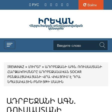
РУС
Войти
IREVANAZ
»
ԼՈՒՐԵՐ
» ԱԴՐԲԵՋԱՆԻ ԱԳՆ. ՌՈՒՍԱՍՏԱՆԻ
ՀԱՐՁԱԿՈՒՄՆԵՐԸ ԱԴՐԲԵՋԱՆԱԿԱՆ SOCAR
ԲԵՆԶԱԼՑԱԿԱՅԱՆԻ ՎՐԱ ՎԿԱՅՈՒՄ Է ԴՐԱ
ՆՊԱՏԱԿԱՅԻՆ ԲՆՈՒՅԹԻ ՄԱՍԻՆ
ԱԴՐԲԵՋԱՆԻ ԱԳՆ.
ՌՈՒՍԱՍՏԱՆԻ