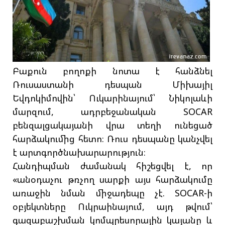
Բաքուն բողոքի նոտա է հանձնել
Ռուսաստանի դեսպան Միխայիլ
Եվդոկիմովին՝ Ուկարինայում՝ Նիկոլաևի
մարզում, ադրբեջանական SOCAR
բենզալցակայանի վրա տեղի ունեցած
հարձակումից հետո։ Ռուս դեսպանը կանչվել
է արտգործնախարարություն։
Հանդիպման ժամանակ հիշեցվել է, որ
«անօդաչու թռչող սարքի այս հարձակումը
առաջին նման միջադեպը չէ. SOCAR-ի
օբյեկտները Ուկրաինայում, այդ թվում՝
գազաբաշխման կոմպրեսորային կայանը և