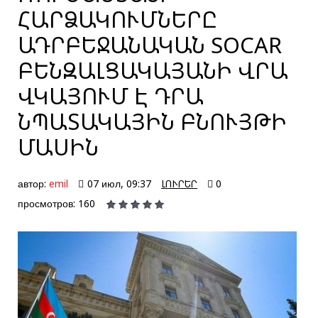
ՀԱՐՁԱԿՈՒՄՆԵՐԸ
ԱԴՐԲԵՋԱՆԱԿԱՆ SOCAR
ԲԵՆԶԱԼՑԱԿԱՅԱՆԻ ՎՐԱ
ՎԿԱՅՈՒՄ Է ԴՐԱ
ՆՊԱՏԱԿԱՅԻՆ ԲՆՈՒՅԹԻ
ՄԱՍԻՆ
автор:
emil
07 июл, 09:37
ԼՈՒՐԵՐ
0
просмотров: 160