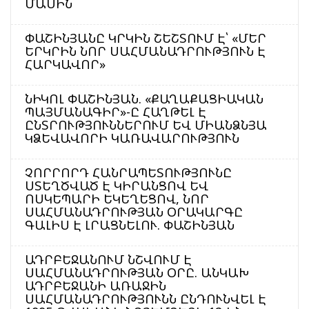
ՄԱՍԻՆ
ՓԱՇԻՆՅԱՆԸ ԿՐԿԻՆ ՇԵՇՏՈՒՄ Է՝ «ՄԵՐ
ԵՐԿՐԻՆ ՆՈՐ ՍԱՀՄԱՆԱԴՐՈՒԹՅՈՒՆ Է
ՀԱՐԿԱՎՈՐ»
ՆԻԿՈԼ ՓԱՇԻՆՅԱՆ. «ՔԱՂԱՔԱՑԻԱԿԱՆ
ՊԱՅՄԱՆԱԳԻՐ»-Ը ՀԱՂԹԵԼ Է
ԸՆՏՐՈՒԹՅՈՒՆՆԵՐՈՒՄ ԵՎ ՄԻԱՆՁՆՅԱ
ԿՁԵՎԱՎՈՐԻ ԿԱՌԱՎԱՐՈՒԹՅՈՒՆ
ՉՈՐՐՈՐԴ ՀԱՆՐԱՊԵՏՈՒԹՅՈՒՆԸ
ՍՏԵՂԾՎԱԾ Է ԿԻՐԱՆՑՈՎ ԵՎ
ՈՍԿԵՊԱՐԻ ԵԿԵՂԵՑՈՎ, ՆՈՐ
ՍԱՀՄԱՆԱԴՐՈՒԹՅԱՆ ՕՐԱԿԱՐԳԸ
ԳԱԼԻՍ Է ԼՐԱՑՆԵԼՈՒ. ՓԱՇԻՆՅԱՆ
ԱԴՐԲԵՋԱՆՈՒՄ ՆՇՎՈՒՄ Է
ՍԱՀՄԱՆԱԴՐՈՒԹՅԱՆ ՕՐԸ. ԱՆԿԱԽ
ԱԴՐԲԵՋԱՆԻ ԱՌԱՋԻՆ
ՍԱՀՄԱՆԱԴՐՈՒԹՅՈՒՆՆ ԸՆԴՈՒՆՎԵԼ Է