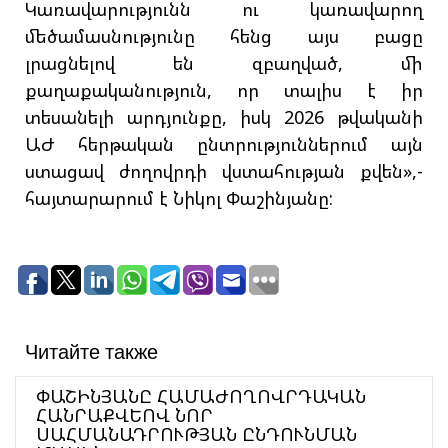
Կառավարությունն ու կառավարող
մեծամասնությունը հենց այս բացը
լրացնելով են զբաղված, մի
քաղաքականություն, որ տալիս է իր
տեսանելի արդյունքը, իսկ 2026 թվականի
ԱԺ հերթական ընտրություններում այն
ստացավ ժողովրդի վստահության քվեն»,-
հայտարարում է Նիկոլ Փաշինյանը:
Читайте также
ՓԱՇԻՆՅԱՆԸ ՀԱՄԱԺՈՂՈՎՐԴԱԿԱՆ
ՀԱՆՐԱՔՎԵՈՎ ՆՈՐ
ՍԱՀՄԱՆԱԴՐՈՒԹՅԱՆ ԸՆԴՈՒՆՄԱՆ