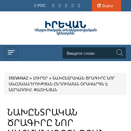
РУС
Войти
IREVANAZ
»
ԼՈՒՐԵՐ
» ՆԱԽԸՆՏՐԱԿԱՆ ԾՐԱԳԻՐԸ ՆՈՐ
ՍԱՀՄԱՆԱԴՐՈՒԹՅԱՆ ԸՆԴՈՒՆՄԱՆ ՕՐԱԿԱՐԳՆ Է
ՆԵՐԱՌՈՒՄ. ՓԱՇԻՆՅԱՆ
ՆԱԽԸՆՏՐԱԿԱՆ
ԾՐԱԳԻՐԸ ՆՈՐ