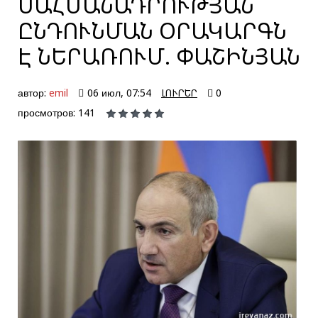
ՍԱՀՄԱՆԱԴՐՈՒԹՅԱՆ
ԸՆԴՈՒՆՄԱՆ ՕՐԱԿԱՐԳՆ
Է ՆԵՐԱՌՈՒՄ. ՓԱՇԻՆՅԱՆ
автор:
emil
06 июл, 07:54
ԼՈՒՐԵՐ
0
просмотров: 141