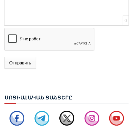
0
Отправить
ԱԴՐԲԵՋԱՆԻ ԱԳ ՆԱԽԱՐԱՐ ՋԵՅՀՈՒՆ ԲԱՅՐԱՄՈՎԸ
ՊԱՇՏՈՆԱԿԱՆ ԱՅՑՈՎ ԺԱՄԱՆԵԼ Է ՈՒԿՐԱԻՆԱ
ԵՐԵՎԱՆՈՒՄ ԿԱՅԱՑԵԼ Է ԱՆԻԻ ԿԱՄՐՋԻ
ՍՈՑ
ԻԱԼԱԿԱՆ ՑԱՆՑԵՐԸ
ՎԵՐԱԿԱՆԳՆՄԱՆ ՀԱՐՑԵՐՈՎ ՀԱՅԱՍՏԱՆ-ԹՈՒՐՔԻԱ
ԱՇԽԱՏԱՆՔԱՅԻՆ ԽՄԲԻ ՀԱՆԴԻՊՈՒՄԸ
ՔՆՆԱՐԿՎԵԼ Է ՀՀ ԿԱՌԱՎԱՐՈՒԹՅԱՆ 2026–2031