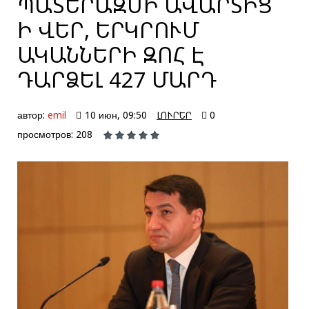
ՊԱՏԵՐԱԶՄԻ ԱՎԱՐՏԻՑ
Ի ՎԵՐ, ԵՐԿՐՈՒՄ
ԱԿԱՆՆԵՐԻ ԶՈՀ Է
ԴԱՐՁԵԼ 427 ՄԱՐԴ
автор:
emil
10 июн, 09:50
ԼՈՒՐԵՐ
0
просмотров: 208