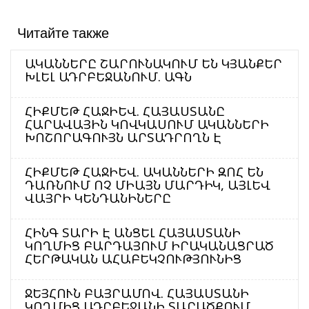
Читайте также
ԱԿԱՆՆԵՐԸ ՇԱՐՈՒՆԱԿՈՒՄ ԵՆ ԿՅԱՆՔԵՐ
ԽԼԵԼ ԱԴՐԲԵՋԱՆՈՒՄ. ԱԳՆ
ՀԻՔՄԵԹ ՀԱՋԻԵՎ. ՀԱՅԱՍՏԱՆԸ
ՀԱՐԱՎԱՅԻՆ ԿՈՎԿԱՍՈՒՄ ԱԿԱՆՆԵՐԻ
ԽՈՇՈՐԱԳՈՒՅՆ ԱՐՏԱԴՐՈՂՆ Է
ՀԻՔՄԵԹ ՀԱՋԻԵՎ. ԱԿԱՆՆԵՐԻ ԶՈՀ ԵՆ
ԴԱՌՆՈՒՄ ՈՉ ՄԻԱՅՆ ՄԱՐԴԻԿ, ԱՅԼԵՎ
ՎԱՅՐԻ ԿԵՆԴԱՆԻՆԵՐԸ
ՀԻՆԳ ՏԱՐԻ Է ԱՆՑԵԼ ՀԱՅԱՍՏԱՆԻ
ԿՈՂՄԻՑ ԲԱՐԴԱՅՈՒՄ ԻՐԱԿԱՆԱՑՐԱԾ
ՀԵՐԹԱԿԱՆ ԱՀԱԲԵԿՉՈՒԹՅՈՒՆԻՑ
ՋԵՅՀՈՒՆ ԲԱՅՐԱՄՈՎ. ՀԱՅԱՍՏԱՆԻ
ԿՈՂՄԻՑ ԱԴՐԲԵՋԱՆԻ ՏԱՐԱԾՔՈՒՄ