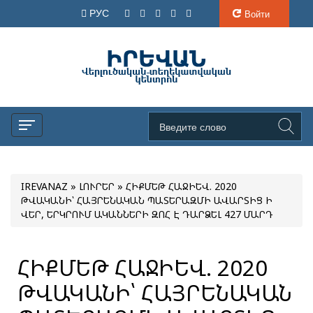
РУС
Войти
IREVANAZ
»
ԼՈՒՐԵՐ
» ՀԻՔՄԵԹ ՀԱՋԻԵՎ. 2020
ԹՎԱԿԱՆԻ՝ ՀԱՅՐԵՆԱԿԱՆ ՊԱՏԵՐԱԶՄԻ ԱՎԱՐՏԻՑ Ի
ՎԵՐ, ԵՐԿՐՈՒՄ ԱԿԱՆՆԵՐԻ ԶՈՀ Է ԴԱՐՁԵԼ 427 ՄԱՐԴ
ՀԻՔՄԵԹ ՀԱՋԻԵՎ. 2020
ԹՎԱԿԱՆԻ՝ ՀԱՅՐԵՆԱԿԱՆ