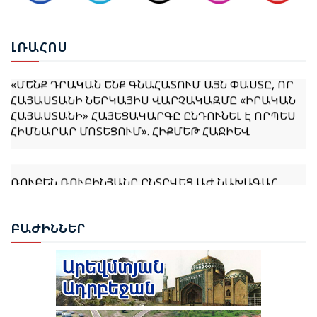
ՔՆՆԱՐԿՎԵԼ Է ՀՀ ԿԱՌԱՎԱՐՈՒԹՅԱՆ 2026–2031
ԹՎԱԿԱՆՆԵՐԻ ԾՐԱԳՐԻ ՆԱԽԱԳԻԾԸ
ԼՌԱ
ՀՈՍ
«ՄԵՆՔ ԴՐԱԿԱՆ ԵՆՔ ԳՆԱՀԱՏՈՒՄ ԱՅՆ ՓԱՍՏԸ, ՈՐ
ՀԱՅԱՍՏԱՆԻ ՆԵՐԿԱՅԻՍ ՎԱՐՉԱԿԱԶՄԸ «ԻՐԱԿԱՆ
ՀԱՅԱՍՏԱՆԻ» ՀԱՅԵՑԱԿԱՐԳԸ ԸՆԴՈՒՆԵԼ Է ՈՐՊԵՍ
ՀԻՄՆԱՐԱՐ ՄՈՏԵՑՈՒՄ». ՀԻՔՄԵԹ ՀԱՋԻԵՎ
ՌՈՒԲԵՆ ՌՈՒԲԻՆՅԱՆԸ ԸՆՏՐՎԵՑ ԱԺ ՆԱԽԱԳԱՀ
ՆԱԽԱԳԱՀ ՎԱՀԱԳՆ ԽԱՉԱՏՈՒՐՅԱՆԸ ՍՏՈՐԱԳՐԵՑ
ԲԱԺ
ԻՆՆԵՐ
ՆԻԿՈԼ ՓԱՇԻՆՅԱՆԻՆ ՎԱՐՉԱՊԵՏ ՆՇԱՆԱԿԵԼՈՒ
ՄԱՍԻՆ ՀՐԱՄԱՆԱԳԻՐԸ
ԻԼՀԱՄ ԱԼԻԵՎ. ԿԵՆՏՐՈՆԱԿԱՆ ԱՍԻԱՅԻ ԵՐԿՐՆԵՐԻ