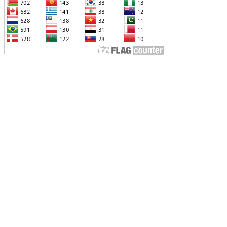
ՐՎԻ՝ ՌՈՒՍ-ՀԱՅԿԱԿԱՆ
ԱՐԱԲԵՐՈՒԹՅՈՒՆՆԵՐԻՆ ՎԵՐԱԲԵՐՈՂ
ԱՐՑԵՐԸ ԱԴՐԲԵՋԱՆԻ ՆԿԱՏՄԱՄԲ
ԵԿՆԱԲԱՆԵԼՈՒ ՊՐԱԿՏԻԿԱՅԻՆ
Չ ՈՔ ԻՆՁ ՉԻ ԹԵԼԱԴՐԵԼՈՒ ԻՆՁ ՝ ՎԱՃԱՌԵԼ
ՈՒՐՔԻԱՅԻՆ F-35, ԹԵ ՈՉ. ԹՐԱՄՓ
ԱՅԱՑՔ ՀԱՅԱՍՏԱՆԻՑ. ՈՐՔԱ՞Ն ԲԱՐՁՐ ԵՆ
RIPP-Ի ԿՅԱՆՔԻ ԿՈՉՄԱՆ ՇԱՆՍԵՐՆ ԱՅՍ
ԱՀԻՆ
ԱՊԿ-Ի ՄԱՍՆԱԿՑՈՒԹՅՈՒՆԸ
ԱՐԱԲԱՂՅԱՆ ՀԱԿԱՄԱՐՏՈՒԹՅԱՆՆ
ՆՀՆԱՐ ԷՐ․ ԶԱԽԱՐՈՎԱ