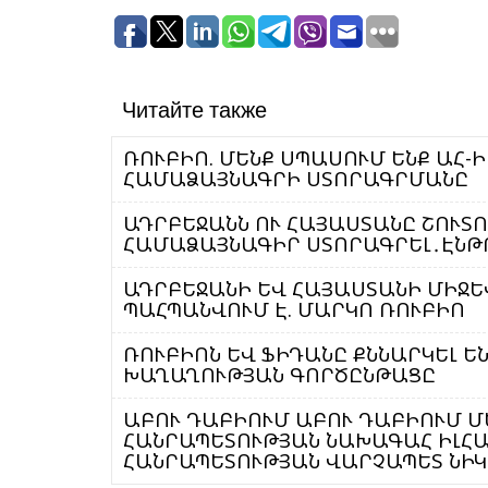
Читайте также
ՌՈՒԲԻՈ. ՄԵՆՔ ՍՊԱՍՈՒՄ ԵՆՔ ԱՀ-Ի
ՀԱՄԱՁԱՅՆԱԳՐԻ ՍՏՈՐԱԳՐՄԱՆԸ
ԱԴՐԲԵՋԱՆՆ ՈՒ ՀԱՅԱՍՏԱՆԸ ՇՈՒՏ
ՀԱՄԱՁԱՅՆԱԳԻՐ ՍՏՈՐԱԳՐԵԼ․ԷՆԹՈ
ԱԴՐԲԵՋԱՆԻ ԵՎ ՀԱՅԱՍՏԱՆԻ ՄԻՋԵ
ՊԱՀՊԱՆՎՈՒՄ Է. ՄԱՐԿՈ ՌՈՒԲԻՈ
ՌՈՒԲԻՈՆ ԵՎ ՖԻԴԱՆԸ ՔՆՆԱՐԿԵԼ Ե
ԽԱՂԱՂՈՒԹՅԱՆ ԳՈՐԾԸՆԹԱՑԸ
ԱԲՈՒ ԴԱԲԻՈՒՄ ԱԲՈՒ ԴԱԲԻՈՒՄ Մ
ՀԱՆՐԱՊԵՏՈՒԹՅԱՆ ՆԱԽԱԳԱՀ ԻԼՀԱ
ՀԱՆՐԱՊԵՏՈՒԹՅԱՆ ՎԱՐՉԱՊԵՏ ՆԻԿ