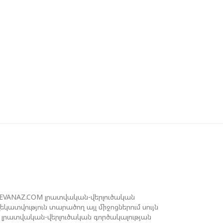
ՐԱՆԱԿԱՆ ԵՐԿՈՒ ԼՐԱՏՎԱՄԻՋՈՑԻ
ՈՐԾՈՒՆԵՈՒԹՅՈՒՆ ԱԴՐԲԵՋԱՆՈՒՄ
ՆՕՐԻՆԱԿԱՆ Է ՃԱՆԱՉՎԵԼ
ԱԽԱԳԱՀ ԻԼՀԱՄ ԱԼԻԵՎԸ ՇՆՈՐՀԱՎՈՐԵԼ Է
Ր ՄԱԼԴԻՎՑԻ ԳՈՐԾԸՆԿԵՐ ՄՈՀԱՄՄԵԴ
ՈՒԻԶԱՅԻՆ. «ՄԵՆՔ ԳՈՀ ԵՆՔ ԱԴՐԲԵՋԱՆԻ
Վ ՄԱԼԴԻՎՆԵՐԻ ՄԻՋԵՎ
ԱՐԱԲԵՐՈՒԹՅՈՒՆՆԵՐԻ ԴԻՆԱՄԻԿ
ԱՐԳԱՑՈՒՄԻՑ»
ԱՐՈՒՆԱԿՎՈՒՄ Է «ՄԵԾ ՎԵՐԱԴԱՐՁ»
ՐԱԳՐԻ ԻՐԱԿԱՆԱՑՈՒՄԸ
REVANAZ.COM լրատվական-վերլուծական
ատվություն տարածող այլ միջոցներում սույն
լրատվական-վերլուծական գործակալության