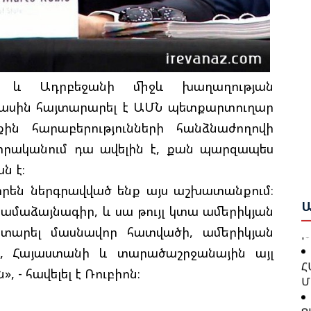
Ի
Ե
Ա
Ք
Ա
Շ
Բ
ի և Ադրբեջանի միջև խաղաղության
մասին հայտարարել է ԱՄՆ պետքարտուղար
Բ
Թ
ն հարաբերությունների հանձնաժողովի
Ո
Կ
Ա
 իրականում դա ավելին է, քան պարզապես
ն է։
Գ
Ջ
որեն ներգրավված ենք այս աշխատանքում։
Ն
Բ
Ա
ամաձայնագիր, և սա թույլ կտա ամերիկյան
Խ
 կատարել մասնավոր հատվածի, ամերիկյան
Թ
Հ
ի, Հայաստանի և տարածաշրջանային այլ
Կ
Մ
- հավելել է Ռուբիոն։
Ք
Ց