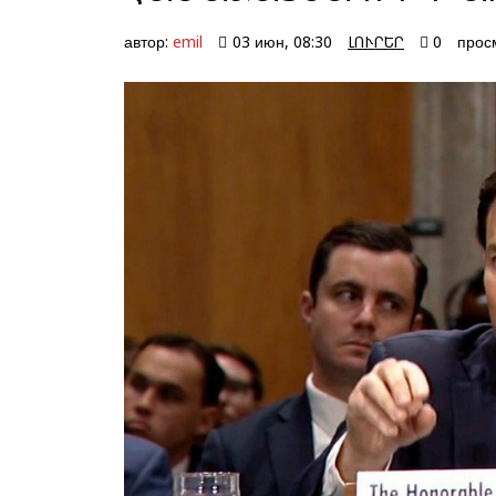
автор:
emil
03 июн, 08:30
ԼՈՒՐԵՐ
0
прос