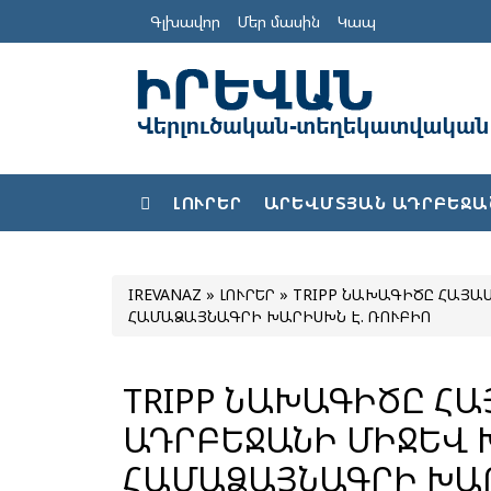
Գլխավոր
Մեր մասին
Կապ
ԼՈՒՐԵՐ
ԱՐԵՎՄՏՅԱՆ ԱԴՐԲԵՋԱ
IREVANAZ
»
ԼՈՒՐԵՐ
» TRIPP ՆԱԽԱԳԻԾԸ ՀԱՅԱ
ՀԱՄԱՁԱՅՆԱԳՐԻ ԽԱՐԻՍԽՆ Է. ՌՈՒԲԻՈ
TRIPP ՆԱԽԱԳԻԾԸ Հ
ԱԴՐԲԵՋԱՆԻ ՄԻՋԵՎ
ՀԱՄԱՁԱՅՆԱԳՐԻ ԽԱՐ