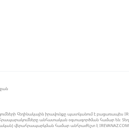
Ի
Գ
Ա
Ն
Ի
Մ
Ե
Հ
Զ
եջան
Շ
Ծ
ումների հեղինակային իրավունքը պատկանում է բացառապես I
ան հրապարակումները անհատական օգտագործման համար են։ Տեղեկ
ջական) վերահրապարկման համար անհրաժեշտ է IREVANAZ.COM 