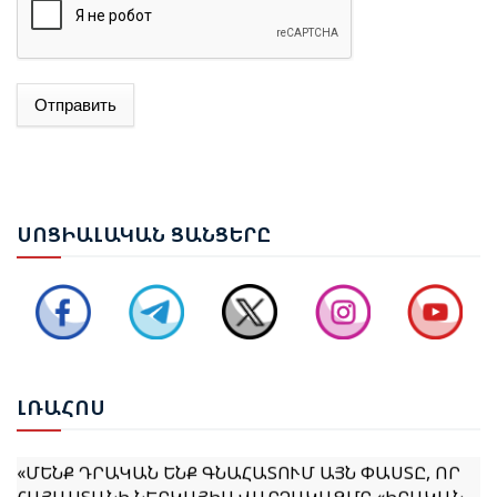
Отправить
ԱԴՐԲԵՋԱՆԻ ԱԳ ՆԱԽԱՐԱՐ ՋԵՅՀՈՒՆ ԲԱՅՐԱՄՈՎԸ
ՊԱՇՏՈՆԱԿԱՆ ԱՅՑՈՎ ԺԱՄԱՆԵԼ Է ՈՒԿՐԱԻՆԱ
ԵՐԵՎԱՆՈՒՄ ԿԱՅԱՑԵԼ Է ԱՆԻԻ ԿԱՄՐՋԻ
ՍՈՑ
ԻԱԼԱԿԱՆ ՑԱՆՑԵՐԸ
ՎԵՐԱԿԱՆԳՆՄԱՆ ՀԱՐՑԵՐՈՎ ՀԱՅԱՍՏԱՆ-ԹՈՒՐՔԻԱ
ԱՇԽԱՏԱՆՔԱՅԻՆ ԽՄԲԻ ՀԱՆԴԻՊՈՒՄԸ
ՔՆՆԱՐԿՎԵԼ Է ՀՀ ԿԱՌԱՎԱՐՈՒԹՅԱՆ 2026–2031
ԹՎԱԿԱՆՆԵՐԻ ԾՐԱԳՐԻ ՆԱԽԱԳԻԾԸ
ԼՌԱ
ՀՈՍ
«ՄԵՆՔ ԴՐԱԿԱՆ ԵՆՔ ԳՆԱՀԱՏՈՒՄ ԱՅՆ ՓԱՍՏԸ, ՈՐ
ՀԱՅԱՍՏԱՆԻ ՆԵՐԿԱՅԻՍ ՎԱՐՉԱԿԱԶՄԸ «ԻՐԱԿԱՆ