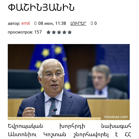
ՓԱՇԻՆՅԱՆԻՆ
автор:
emil
08 июн, 11:38
ԼՈՒՐԵՐ
0
просмотров: 157
Եվրոպական խորհրդի նախագահ
Անտոնիու Կոշտան շնորհավորել է ՀՀ