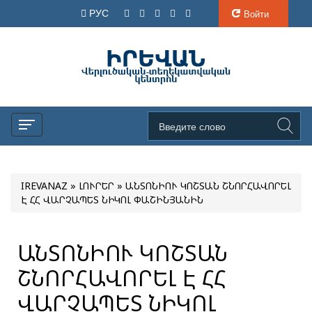
РУС
Войти
IREVANAZ
»
ԼՈՒՐԵՐ
» ԱՆՏՈՆԻՈՒ ԿՈՇՏԱՆ ՇՆՈՐՀԱՎՈՐԵԼ
Է ՀՀ ՎԱՐՉԱՊԵՏ ՆԻԿՈԼ ՓԱՇԻՆՅԱՆԻՆ
ԱՆՏՈՆԻՈՒ ԿՈՇՏԱՆ
ՇՆՈՐՀԱՎՈՐԵԼ Է ՀՀ
ՎԱՐՉԱՊԵՏ ՆԻԿՈԼ