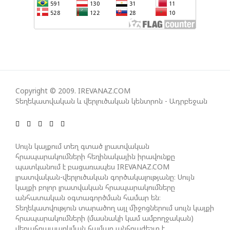
ՀԱՊԿ-Ի ՄԱՍՆԱԿՑՈՒԹՅՈՒՆԸ ՂԱՐԱԲԱՂՅԱՆ
ՀԱԿԱՄԱՐՏՈՒԹՅԱՆՆ ԱՆՀՆԱՐ ԷՐ․ ԶԱԽԱՐՈՎԱ
ԻՐԱՆԱԿԱՆ ԵՐԿՈՒ ԼՐԱՏՎԱՄԻՋՈՑԻ
ԳՈՐԾՈՒՆԵՈՒԹՅՈՒՆ ԱԴՐԲԵՋԱՆՈՒՄ ԱՆՕՐԻՆԱԿԱՆ
Copyright © 2009. IREVANAZ.COM
Տեղեկատվական և վերլուծական կենտրոն - Ադրբեջան
Է ՃԱՆԱՉՎԵԼ
ՆԱԽԱԳԱՀ ԻԼՀԱՄ ԱԼԻԵՎԸ ՇՆՈՐՀԱՎՈՐԵԼ Է ԻՐ
Սույն կայքում տեղ գտած լրատվական
ՄԱԼԴԻՎՑԻ ԳՈՐԾԸՆԿԵՐ ՄՈՀԱՄՄԵԴ ՄՈՒԻԶԱՅԻՆ.
հրապարակումների հեղինակային իրավունքը
«ՄԵՆՔ ԳՈՀ ԵՆՔ ԱԴՐԲԵՋԱՆԻ ԵՎ ՄԱԼԴԻՎՆԵՐԻ
պատկանում է բացառապես IREVANAZ.COM
ՄԻՋԵՎ ՀԱՐԱԲԵՐՈՒԹՅՈՒՆՆԵՐԻ ԴԻՆԱՄԻԿ
լրատվական-վերլուծական գործակալությանը։ Սույն
ԶԱՐԳԱՑՈՒՄԻՑ»
կայքի բոլոր լրատվական հրապարակումները
անհատական օգտագործման համար են։
Տեղեկատվություն տարածող այլ միջոցներում սույն կայքի
հրապարակումների (մասնակի կամ ամբողջական)
ՇԱՐՈՒՆԱԿՎՈՒՄ Է «ՄԵԾ ՎԵՐԱԴԱՐՁ» ԾՐԱԳՐԻ
վերահրապարկման համար անհրաժեշտ է