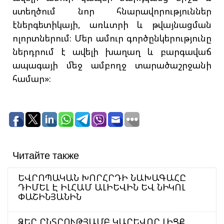
ստեղծում նոր հնարավորություններ
էներգետիկայի, առևտրի և թվայնացման
ոլորտներում։ Մեր ամուր գործընկերությունը
ներդրում է ավելի խաղաղ և բարգավաճ
ապագայի մեջ ամբողջ տարածաշրջանի
համար»։
Читайте также
ԵՎՐՈՊԱԿԱՆ ԽՈՐՀՐԴԻ ՆԱԽԱԳԱՀԸ
ԴԻՄԵԼ Է ԻԼՀԱՄ ԱԼԻԵՎԻՆ ԵՎ ՆԻԿՈԼ
ՓԱՇԻՆՅԱՆԻՆ
ՁԵՐ ԸՆՏՐՈՒԹՅԱՄԲ ԿԱՐԵՎՈՐ ԼԻՑՔ