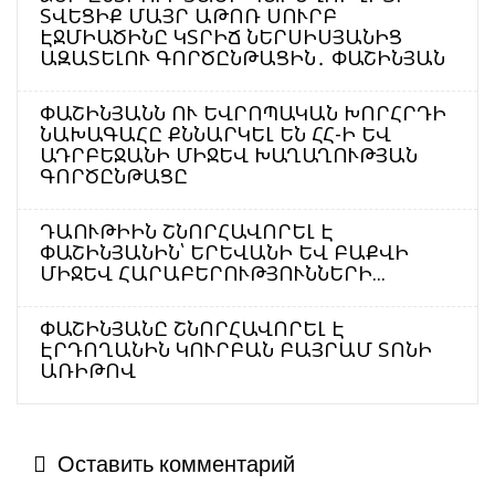
ՏՎԵՑԻՔ ՄԱՅՐ ԱԹՈՌ ՍՈՒՐԲ
ԷՋՄԻԱԾԻՆԸ ԿՏՐԻՃ ՆԵՐՍԻՍՅԱՆԻՑ
ԱԶԱՏԵԼՈՒ ԳՈՐԾԸՆԹԱՑԻՆ․ ՓԱՇԻՆՅԱՆ
ՓԱՇԻՆՅԱՆՆ ՈՒ ԵՎՐՈՊԱԿԱՆ ԽՈՐՀՐԴԻ
ՆԱԽԱԳԱՀԸ ՔՆՆԱՐԿԵԼ ԵՆ ՀՀ-Ի ԵՎ
ԱԴՐԲԵՋԱՆԻ ՄԻՋԵՎ ԽԱՂԱՂՈՒԹՅԱՆ
ԳՈՐԾԸՆԹԱՑԸ
ԴԱՈՒԹԻԻՆ ՇՆՈՐՀԱՎՈՐԵԼ Է
ՓԱՇԻՆՅԱՆԻՆ՝ ԵՐԵՎԱՆԻ ԵՎ ԲԱՔՎԻ
ՄԻՋԵՎ ՀԱՐԱԲԵՐՈՒԹՅՈՒՆՆԵՐԻ...
ՓԱՇԻՆՅԱՆԸ ՇՆՈՐՀԱՎՈՐԵԼ Է
ԷՐԴՈՂԱՆԻՆ ԿՈՒՐԲԱՆ ԲԱՅՐԱՄ ՏՈՆԻ
ԱՌԻԹՈՎ
Оставить комментарий