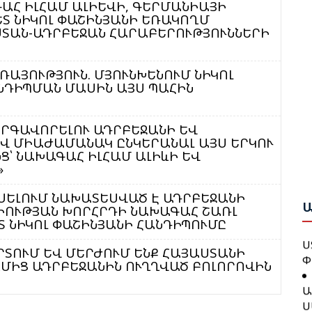
Հ
ԱՀ ԻԼՀԱՄ ԱԼԻԵՎԻ, ԳԵՐՄԱՆԻԱՅԻ
Ց
ԵՏ ՆԻԿՈԼ ՓԱՇԻՆՅԱՆԻ ԵՌԱԿՈՂՄ
Հ
ՍՏԱՆ-ԱԴՐԲԵՋԱՆ ՀԱՐԱԲԵՐՈՒԹՅՈՒՆՆԵՐԻ
Մ
Ա
Բ
Ա
Հ
ՌԱՅՈՒԹՅՈՒՆ. ՄՅՈՒՆԽԵՆՈՒՄ ՆԻԿՈԼ
Դ
ԱՆԴԻՊՄԱՆ ՄԱՍԻՆ ԱՅՍ ՊԱՀԻՆ
Ն
Վ
ԿԱՐԳԱՎՈՐԵԼՈՒ ԱԴՐԲԵՋԱՆԻ ԵՎ
Ա
Վ ՄԻԱԺԱՄԱՆԱԿ ԸՆԿԵՐԱՆԱԼ ԱՅՍ ԵՐԿՈՒ
Թ
Ս
Ց՝ ՆԱԽԱԳԱՀ ԻԼՀԱՄ ԱԼԻևԻ ԵՎ
Ի
Ա
»
Ը
Գ
Հ
ՈՒՍԵԼՈՒՄ ՆԱԽԱՏԵՍՎԱԾ Է ԱԴՐԲԵՋԱՆԻ
Ա
ԻՈՒԹՅԱՆ ԽՈՐՀՐԴԻ ՆԱԽԱԳԱՀ ՇԱՌԼ
Կ
Տ ՆԻԿՈԼ ՓԱՇԻՆՅԱՆԻ ՀԱՆԴԻՊՈՒՄԸ
Պ
Ս
Փ
ՐՏՈՒՄ ԵՎ ՄԵՐԺՈՒՄ ԵՆՔ ՀԱՅԱՍՏԱՆԻ
ՂՄԻՑ ԱԴՐԲԵՋԱՆԻՆ ՈՒՂՂՎԱԾ ԲՈԼՈՐՈՎԻՆ
Հ
Ա
Դ
Ս
Հ