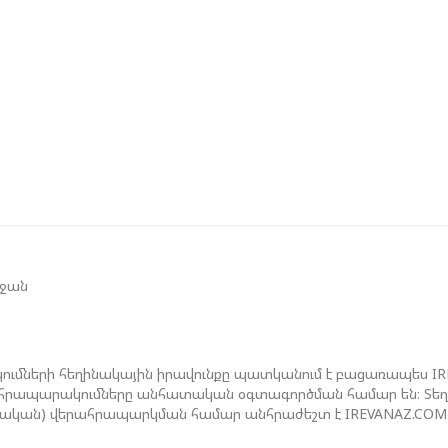
Գ
Ա
Ն
Ի
Մ
Ե
Հ
Զ
Շ
եջան
Ծ
ումների հեղինակային իրավունքը պատկանում է բացառապես I
ան հրապարակումները անհատական օգտագործման համար են։ Տեղեկ
ջական) վերահրապարկման համար անհրաժեշտ է IREVANAZ.COM 