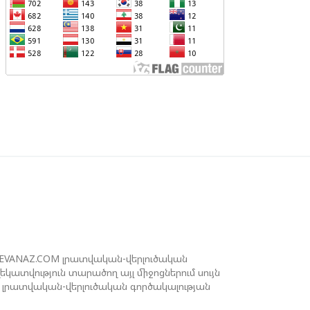
ՈՐԾՈՒՆԵՈՒԹՅՈՒՆ ԱԴՐԲԵՋԱՆՈՒՄ
ՆՕՐԻՆԱԿԱՆ Է ՃԱՆԱՉՎԵԼ
ԱԽԱԳԱՀ ԻԼՀԱՄ ԱԼԻԵՎԸ ՇՆՈՐՀԱՎՈՐԵԼ Է
Ր ՄԱԼԴԻՎՑԻ ԳՈՐԾԸՆԿԵՐ ՄՈՀԱՄՄԵԴ
ՈՒԻԶԱՅԻՆ. «ՄԵՆՔ ԳՈՀ ԵՆՔ ԱԴՐԲԵՋԱՆԻ
Վ ՄԱԼԴԻՎՆԵՐԻ ՄԻՋԵՎ
ԱՐԱԲԵՐՈՒԹՅՈՒՆՆԵՐԻ ԴԻՆԱՄԻԿ
ԱՐԳԱՑՈՒՄԻՑ»
ԱՐՈՒՆԱԿՎՈՒՄ Է «ՄԵԾ ՎԵՐԱԴԱՐՁ»
ՐԱԳՐԻ ԻՐԱԿԱՆԱՑՈՒՄԸ
REVANAZ.COM լրատվական-վերլուծական
ատվություն տարածող այլ միջոցներում սույն
լրատվական-վերլուծական գործակալության