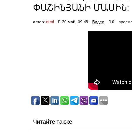
ՓԱՇԻՆՅԱՆԻ ՄԱՍԻՆ։
автор:
emil
20 май, 09:48
Видео
0
просмо
Читайте также