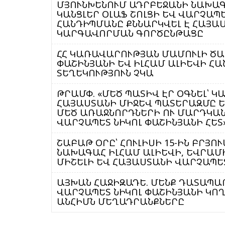
ՄՅՈՒՆԽԵՆՈՒՄ ԱԴՐԲԵՋԱՆԻ ՆԱԽԱԳ
ԿԱՆՑԼԵՐ ՕԼԱՖ ՇՈԼՑԻ ԵՎ ՎԱՐՉԱՊ
ՀԱՆԴԻՊՄԱՆԸ ՔՆՆԱՐԿՎԵԼ Է ՀԱՅԱ
ԿԱՐԳԱՎՈՐՄԱՆ ԳՈՐԾԸՆԹԱՑԸ
ՀՀ ԿԱՌԱՎԱՐՈՒԹՅԱՆ ՄԱՄՈՒԼԻ ԾԱ
ՓԱՇԻՆՅԱՆԻ ԵՎ ԻԼՀԱՄ ԱԼԻԵՎԻ Հ
ՏԵՂԵԿՈՒԹՅՈՒՆ ՉԿԱ
ԹՐԱՄՓ. «ՄԵԾ ՊԱՏԻՎ ԷՐ ՕԳՆԵԼ՝ 
ՀԱՅԱՍՏԱՆԻ ՄԻՋԵՎ ՊԱՏԵՐԱԶՄԸ Ե
ՄԵԾ ԱՌԱՋՆՈՐԴՆԵՐԻ ՈՒ ՄԱՐԴԿԱՆ
ՎԱՐՉԱՊԵՏ ՆԻԿՈԼ ՓԱՇԻՆՅԱՆԻ ՀԵՏ
ՇԱԲԱԹ ՕՐԸ՝ ՀՈՒԼԻՍԻ 15-ԻՆ ԲՐՅ
ՆԱԽԱԳԱՀ ԻԼՀԱՄ ԱԼԻԵՎԻ, ԵՎՐԱՄ
ՄԻՇԵԼԻ ԵՎ ՀԱՅԱՍՏԱՆԻ ՎԱՐՉԱՊԵ
ԱՅԽԱՆ ՀԱՋԻԶԱԴԵ. ՄԵՆՔ ԴԱՏԱՊԱ
ՎԱՐՉԱՊԵՏ ՆԻԿՈԼ ՓԱՇԻՆՅԱՆԻ ԿՈ
ԱՆՀԻՄՆ ՄԵՂԱԴՐԱՆՔՆԵՐԸ