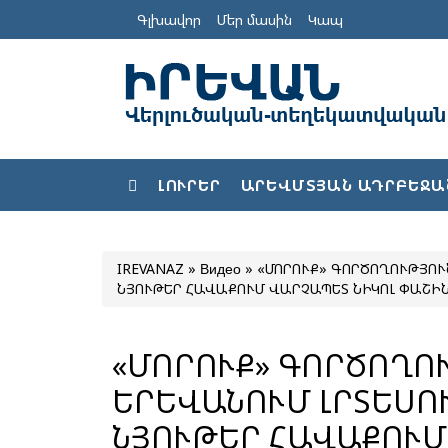
Գլխավոր
Մեր մասին
Կապ
ԼՈՒՐԵՐ
ԱՐԵՎՄՏՅԱՆ ԱԴՐԲԵՋԱ
IREVANAZ
»
Видео
» «ՄՈՐՈՒՔ» ԳՈՐԾՈՂՈՒԹՅՈՒՆ
ՆՅՈՒԹԵՐ ՀԱՎԱՔՈՒՄ ՎԱՐՉԱՊԵՏ ՆԻԿՈԼ ՓԱՇԻ
«ՄՈՐՈՒՔ» ԳՈՐԾՈՂՈՒ
ԵՐԵՎԱՆՈՒՄ ԼՐՏԵՍՈ
ՆՅՈՒԹԵՐ ՀԱՎԱՔՈՒՄ