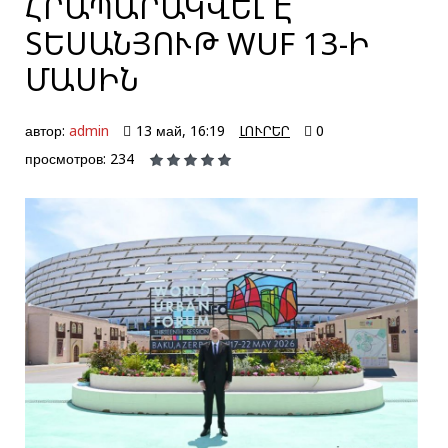
ՀՐԱՊԱՐԱԿՎԵԼ Է
ՏԵՍԱՆՅՈՒԹ WUF 13-Ի
ՄԱՍԻՆ
автор:
admin
13 май, 16:19
ԼՈՒՐԵՐ
0
просмотров: 234