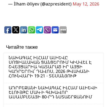
— İlham Əliyev (@azpresident)
May 12, 2026
Читайте также
ՆԱԽԱԳԱՀ ԻԼՀԱՄ ԱԼԻԵՎԸ
ՍՈՑԻԱԼԱԿԱՆ ՑԱՆՑԵՐՈՒՄ ԿԻՍՎԵԼ Է
ՇՎԵՅՑԱՐԻԱ ԿԱՏԱՐԱԾ ԻՐ ԱՅՑԻ
ԿԱԴՐԵՐՈՎ՝ ԴԱՎՈՍ, 2026 ԹՎԱԿԱՆԻ
ՀՈՒՆՎԱՐԻ 19-21 - ՏԵՍԱՆՅՈՒԹ
ԱԴՐԲԵՋԱՆԻ ՆԱԽԱԳԱՀ ԻԼՀԱՄ ԱԼԻԵՎԻ
ԵԼՈՒՅԹԸ ՄԱԿ-Ի ԳԼԽԱՎՈՐ
ԱՍԱՄԲԼԵԱՅԻ 80-ՐԴ ՆՍՏԱՇՐՋԱՆՈՒՄ