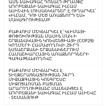
ԱՄՆ ՆԱԽԱԳԱՀ ԴՈՆԱԼԴ ԹՐԱՄՓԸ
ԱԴՐԲԵՋԱՆԻ ՆԱԽԱԳԱՀ ԻԼՀԱՄ
ԱԼԻԵՎԻՆ ԼՈՒՍԱՆԿԱՐՆԵՐ Է ՈՒՂԱՐԿԵԼ՝
«ԻԼՀԱՄ, ԴՈՒ ՄԵԾ ԱՌԱՋՆՈՐԴ ԵՍ»
ՄԱԿԱԳՐՈՒԹՅԱՄԲ
ԲԱՔՎՈՒՄ ՄԵԿՆԱՐԿԵԼ Է՝ ԿԼԻՄԱՅԻ
ՓՈՓՈԽՈՒԹՅԱՆ ՄԱՍԻՆ ՄԱԿ-Ի
ՇՐՋԱՆԱԿԱՅԻՆ ԿՈՆՎԵՆՑԻԱՅԻ (COP29)
ԿՈՂՄԵՐԻ ՀԱՄԱԺՈՂՈՎԻ 29-ՐԴ
ՆՍՏԱՇՐՋԱՆԻ ՇՐՋԱՆԱԿՆԵՐՈՒՄ
ՀԱՄԱՇԽԱՐՀԱՅԻՆ ԱՌԱՋՆՈՐԴՆԵՐԻ
ԳԱԳԱԹՆԱԺՈՂՈՎԸ
ԲԱՔՎՈՒՄ ՄԵԿՆԱՐԿԵԼ Է
ՏԻԵԶԵՐԱԳՆԱՑՈՒԹՅԱՆ 74-ՐԴ
ՄԻՋԱԶԳԱՅԻՆ ԿՈՆԳՐԵՍԸ:
ՄԻՋՈՑԱՌՄԱՆ ԲԱՑՄԱՆ
ԱՐԱՐՈՂՈՒԹՅԱՆԸ ՄԱՍՆԱԿՑԵԼ Է
ԱԴՐԲԵՋԱՆԻ ՆԱԽԱԳԱՀ ԻԼՀԱՄ ԱԼԻԵՎԸ
- ՏԵՍԱՆՅՈՒԹ