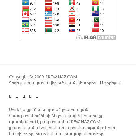
ՀԱՅԱՑՔ ՀԱՅԱՍՏԱՆԻՑ. ՈՐՔԱ՞Ն ԲԱՐՁՐ ԵՆ TRIPP-Ի
ԿՅԱՆՔԻ ԿՈՉՄԱՆ ՇԱՆՍԵՐՆ ԱՅՍ ՊԱՀԻՆ
ՀԱՊԿ-Ի ՄԱՍՆԱԿՑՈՒԹՅՈՒՆԸ ՂԱՐԱԲԱՂՅԱՆ
ՀԱԿԱՄԱՐՏՈՒԹՅԱՆՆ ԱՆՀՆԱՐ ԷՐ․ ԶԱԽԱՐՈՎԱ
ԻՐԱՆԱԿԱՆ ԵՐԿՈՒ ԼՐԱՏՎԱՄԻՋՈՑԻ
Copyright © 2009. IREVANAZ.COM
ԳՈՐԾՈՒՆԵՈՒԹՅՈՒՆ ԱԴՐԲԵՋԱՆՈՒՄ ԱՆՕՐԻՆԱԿԱՆ
Տեղեկատվական և վերլուծական կենտրոն - Ադրբեջան
Է ՃԱՆԱՉՎԵԼ
ՆԱԽԱԳԱՀ ԻԼՀԱՄ ԱԼԻԵՎԸ ՇՆՈՐՀԱՎՈՐԵԼ Է ԻՐ
Սույն կայքում տեղ գտած լրատվական
ՄԱԼԴԻՎՑԻ ԳՈՐԾԸՆԿԵՐ ՄՈՀԱՄՄԵԴ ՄՈՒԻԶԱՅԻՆ.
հրապարակումների հեղինակային իրավունքը
«ՄԵՆՔ ԳՈՀ ԵՆՔ ԱԴՐԲԵՋԱՆԻ ԵՎ ՄԱԼԴԻՎՆԵՐԻ
պատկանում է բացառապես IREVANAZ.COM
ՄԻՋԵՎ ՀԱՐԱԲԵՐՈՒԹՅՈՒՆՆԵՐԻ ԴԻՆԱՄԻԿ
լրատվական-վերլուծական գործակալությանը։ Սույն
ԶԱՐԳԱՑՈՒՄԻՑ»
կայքի բոլոր լրատվական հրապարակումները