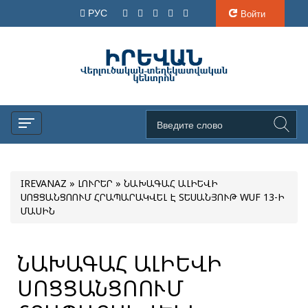
РУС
Войти
IREVANAZ
»
ԼՈՒՐԵՐ
» ՆԱԽԱԳԱՀ ԱԼԻԵՎԻ
ՍՈՑՑԱՆՑՈՈՒՄ ՀՐԱՊԱՐԱԿՎԵԼ Է ՏԵՍԱՆՅՈՒԹ WUF 13-Ի
ՄԱՍԻՆ
ՆԱԽԱԳԱՀ ԱԼԻԵՎԻ
ՍՈՑՑԱՆՑՈՈՒՄ