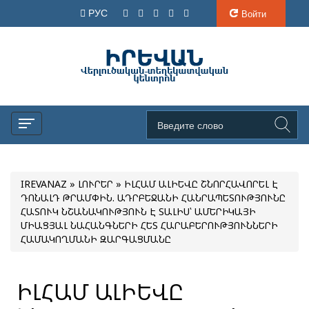
РУС
Войти
IREVANAZ
»
ԼՈՒՐԵՐ
» ԻԼՀԱՄ ԱԼԻԵՎԸ ՇՆՈՐՀԱՎՈՐԵԼ Է
ԴՈՆԱԼԴ ԹՐԱՄՓԻՆ. ԱԴՐԲԵՋԱՆԻ ՀԱՆՐԱՊԵՏՈՒԹՅՈՒՆԸ
ՀԱՏՈՒԿ ՆՇԱՆԱԿՈՒԹՅՈՒՆ Է ՏԱԼԻՍ՝ ԱՄԵՐԻԿԱՅԻ
ՄԻԱՑՅԱԼ ՆԱՀԱՆԳՆԵՐԻ ՀԵՏ ՀԱՐԱԲԵՐՈՒԹՅՈՒՆՆԵՐԻ
ՀԱՄԱԿՈՂՄԱՆԻ ԶԱՐԳԱՑՄԱՆԸ
ԻԼՀԱՄ ԱԼԻԵՎԸ