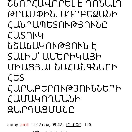
ՇՆՈՐՀԱՎՈՐԵԼ Է ԴՈՆԱԼԴ
ԹՐԱՄՓԻՆ. ԱԴՐԲԵՋԱՆԻ
ՀԱՆՐԱՊԵՏՈՒԹՅՈՒՆԸ
ՀԱՏՈՒԿ
ՆՇԱՆԱԿՈՒԹՅՈՒՆ Է
ՏԱԼԻՍ՝ ԱՄԵՐԻԿԱՅԻ
ՄԻԱՑՅԱԼ ՆԱՀԱՆԳՆԵՐԻ
ՀԵՏ
ՀԱՐԱԲԵՐՈՒԹՅՈՒՆՆԵՐԻ
ՀԱՄԱԿՈՂՄԱՆԻ
ԶԱՐԳԱՑՄԱՆԸ
автор:
emil
07 ноя, 09:42
ԼՈՒՐԵՐ
0