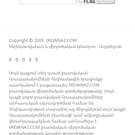
ՀԱՊԿ-Ի ՄԱՍՆԱԿՑՈՒԹՅՈՒՆԸ ՂԱՐԱԲԱՂՅԱՆ
ՀԱԿԱՄԱՐՏՈՒԹՅԱՆՆ ԱՆՀՆԱՐ ԷՐ․ ԶԱԽԱՐՈՎԱ
ԻՐԱՆԱԿԱՆ ԵՐԿՈՒ ԼՐԱՏՎԱՄԻՋՈՑԻ
ԳՈՐԾՈՒՆԵՈՒԹՅՈՒՆ ԱԴՐԲԵՋԱՆՈՒՄ ԱՆՕՐԻՆԱԿԱՆ
Copyright © 2009. IREVANAZ.COM
Տեղեկատվական և վերլուծական կենտրոն - Ադրբեջան
Է ՃԱՆԱՉՎԵԼ
ՆԱԽԱԳԱՀ ԻԼՀԱՄ ԱԼԻԵՎԸ ՇՆՈՐՀԱՎՈՐԵԼ Է ԻՐ
Սույն կայքում տեղ գտած լրատվական
ՄԱԼԴԻՎՑԻ ԳՈՐԾԸՆԿԵՐ ՄՈՀԱՄՄԵԴ ՄՈՒԻԶԱՅԻՆ.
հրապարակումների հեղինակային իրավունքը
«ՄԵՆՔ ԳՈՀ ԵՆՔ ԱԴՐԲԵՋԱՆԻ ԵՎ ՄԱԼԴԻՎՆԵՐԻ
պատկանում է բացառապես IREVANAZ.COM
ՄԻՋԵՎ ՀԱՐԱԲԵՐՈՒԹՅՈՒՆՆԵՐԻ ԴԻՆԱՄԻԿ
լրատվական-վերլուծական գործակալությանը։ Սույն
ԶԱՐԳԱՑՈՒՄԻՑ»
կայքի բոլոր լրատվական հրապարակումները
անհատական օգտագործման համար են։
Տեղեկատվություն տարածող այլ միջոցներում սույն կայքի
հրապարակումների (մասնակի կամ ամբողջական)
ՇԱՐՈՒՆԱԿՎՈՒՄ Է «ՄԵԾ ՎԵՐԱԴԱՐՁ» ԾՐԱԳՐԻ
վերահրապարկման համար անհրաժեշտ է
ԻՐԱԿԱՆԱՑՈՒՄԸ
IREVANAZ.COM լրատվական-վերլուծական
գործակալության գրավոր թույլտվությունը։