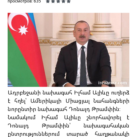
просмотров: 635
Ադրբեջանի նախագահ Իլհամ Ալիևը ուղերձ
է հղել՝ Ամերիկայի Միացյալ Նահանգների
նորընտիր նախագահ Դոնալդ Թրամփին։
Նամակում Իլհամ Ալիևը շնորհավորել է
Դոնալդ Թրամփին՝ նախագահական
ընտրություններում տարած հաղթանակի