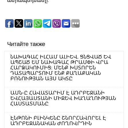
ամրապնդմանը։
Читайте также
ՆԱԽԱԳԱՀ ԻԼՀԱՄ ԱԼԻԵՎ. ՑՆՑՎԱԾ ԵՎ
ԱՊՇԱԾ ԵՄ ՆԱԽԱԳԱՀ ԹՐԱՄՓԻ ՎՐԱ
ՀԱՐՁԱԿՈՒՄԻՑ։ ՄԵՆՔ ԽՍՏՈՐԵՆ
ԴԱՏԱՊԱՐՏՈՒՄ ԵՆՔ ՔԱՂԱՔԱԿԱՆ
ԲՌՆՈՒԹՅԱՆ ԱՅՍ ԱԿՏԸ
ԱՄՆ-Ը ՀԱՎԱՏԱՐԻՄ Է ԱԴՐԲԵՋԱՆԻ
ԵՎՀԱՅԱՍՏԱՆԻ ՄԻՋԵՎ ԽԱՂԱՂՈՒԹՅԱՆ
ՀԱՍՏԱՏՄԱՆԸ
ԷՆԹՈՆԻ ԲԼԻՆԿԵՆԸ ՇՆՈՐՀԱՎՈՐԵԼ Է
ԱԴՐԲԵՋԱՆԱԿԱՆ ԺՈՂՈՎՐԴԻՆ