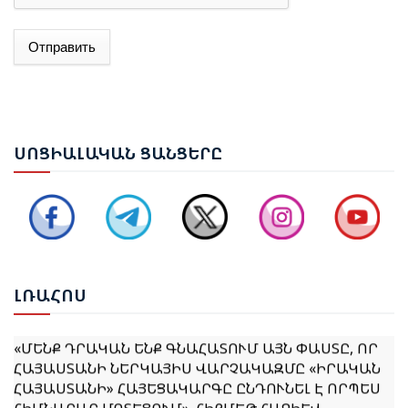
Отправить
ԱԴՐԲԵՋԱՆԻ ԱԳ ՆԱԽԱՐԱՐ ՋԵՅՀՈՒՆ ԲԱՅՐԱՄՈՎԸ
ՊԱՇՏՈՆԱԿԱՆ ԱՅՑՈՎ ԺԱՄԱՆԵԼ Է ՈՒԿՐԱԻՆԱ
ԵՐԵՎԱՆՈՒՄ ԿԱՅԱՑԵԼ Է ԱՆԻԻ ԿԱՄՐՋԻ
ՍՈՑ
ԻԱԼԱԿԱՆ ՑԱՆՑԵՐԸ
ՎԵՐԱԿԱՆԳՆՄԱՆ ՀԱՐՑԵՐՈՎ ՀԱՅԱՍՏԱՆ-ԹՈՒՐՔԻԱ
ԱՇԽԱՏԱՆՔԱՅԻՆ ԽՄԲԻ ՀԱՆԴԻՊՈՒՄԸ
ՔՆՆԱՐԿՎԵԼ Է ՀՀ ԿԱՌԱՎԱՐՈՒԹՅԱՆ 2026–2031
ԹՎԱԿԱՆՆԵՐԻ ԾՐԱԳՐԻ ՆԱԽԱԳԻԾԸ
ԼՌԱ
ՀՈՍ
«ՄԵՆՔ ԴՐԱԿԱՆ ԵՆՔ ԳՆԱՀԱՏՈՒՄ ԱՅՆ ՓԱՍՏԸ, ՈՐ
ՀԱՅԱՍՏԱՆԻ ՆԵՐԿԱՅԻՍ ՎԱՐՉԱԿԱԶՄԸ «ԻՐԱԿԱՆ
ՀԱՅԱՍՏԱՆԻ» ՀԱՅԵՑԱԿԱՐԳԸ ԸՆԴՈՒՆԵԼ Է ՈՐՊԵՍ
ՀԻՄՆԱՐԱՐ ՄՈՏԵՑՈՒՄ». ՀԻՔՄԵԹ ՀԱՋԻԵՎ