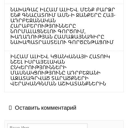
ՆԱԽԱԳԱՀ ԻԼՀԱՄ ԱԼԻԵՎ. ՄԵՆՔ ԲԱՐՁՐ
ԵՆՔ ԳՆԱՀԱՏՈՒՄ ԱՄՆ-Ի ՋԱՆՔԵՐԸ ՀԱՅ-
ԱԴՐԲԵՋԱՆԱԿԱՆ
ՀԱՐԱԲԵՐՈՒԹՅՈՒՆՆԵՐԸ
ՆՈՐՄԱԼԱՑՆԵԼՈՒ ԳՈՐԾՈՒՄ,
ԽԱՂԱՂՈՒԹՅԱՆ ՀԱՄԱՁԱՅՆԱԳԻՐԸ
ՆԱԽԱՊԱՏՐԱՍՏԵԼՈՒ ԳՈՐԾԸՆԹԱՑՈՒՄ
ԻԼՀԱՄ ԱԼԻԵՎ. ԿՑԱՆԿԱՆԱՅԻ ՀԱՏՈՒԿ
ՆՇԵԼ ԻՍՐԱՅԵԼԱԿԱՆ
ԸՆԿԵՐՈՒԹՅՈՒՆՆԵՐԻ
ՄԱՍՆԱԿՑՈՒԹՅՈՒՆԸ ԱԴՐԲԵՋԱՆԻ
ԱԶԱՏԱԳՐՎԱԾ ՏԱՐԱԾՔՆԵՐԻ
ՎԵՐԱԿԱՆԳՆՄԱՆ ԱՇԽԱՏԱՆՔՆԵՐԻՆ
Оставить комментарий