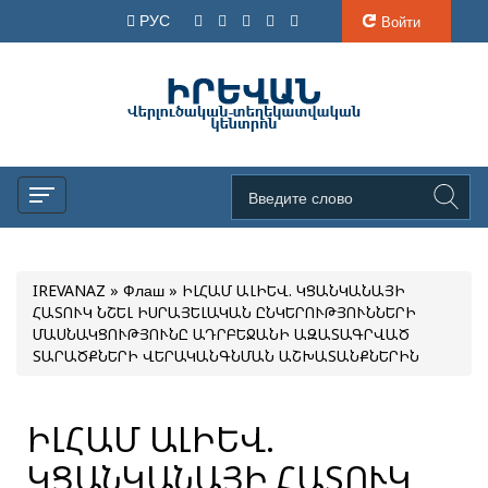
РУС
Войти
IREVANAZ
»
Флаш
» ԻԼՀԱՄ ԱԼԻԵՎ. ԿՑԱՆԿԱՆԱՅԻ
ՀԱՏՈՒԿ ՆՇԵԼ ԻՍՐԱՅԵԼԱԿԱՆ ԸՆԿԵՐՈՒԹՅՈՒՆՆԵՐԻ
ՄԱՍՆԱԿՑՈՒԹՅՈՒՆԸ ԱԴՐԲԵՋԱՆԻ ԱԶԱՏԱԳՐՎԱԾ
ՏԱՐԱԾՔՆԵՐԻ ՎԵՐԱԿԱՆԳՆՄԱՆ ԱՇԽԱՏԱՆՔՆԵՐԻՆ
ԻԼՀԱՄ ԱԼԻԵՎ.
ԿՑԱՆԿԱՆԱՅԻ ՀԱՏՈՒԿ