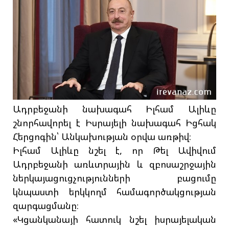
Ադրբեջանի նախագահ Իլհամ Ալիևը
շնորհավորել է Իսրայելի նախագահ Իցհակ
Հերցոգին՝ Անկախության օրվա առթիվ։
Իլհամ Ալիևը նշել է, որ Թել Ավիվում
Ադրբեջանի առևտրային և զբոսաշրջային
ներկայացուցչությունների բացումը
կնպաստի երկկողմ համագործակցության
զարգացմանը։
«Կցանկանայի հատուկ նշել իսրայելական