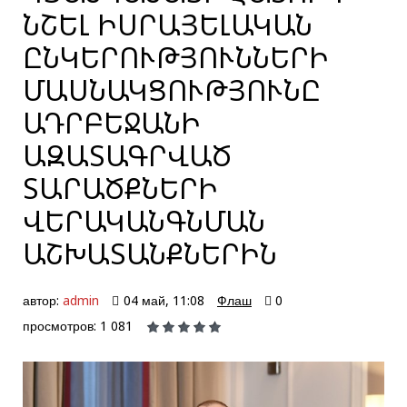
ՆՇԵԼ ԻՍՐԱՅԵԼԱԿԱՆ
ԸՆԿԵՐՈՒԹՅՈՒՆՆԵՐԻ
ՄԱՍՆԱԿՑՈՒԹՅՈՒՆԸ
ԱԴՐԲԵՋԱՆԻ
ԱԶԱՏԱԳՐՎԱԾ
ՏԱՐԱԾՔՆԵՐԻ
ՎԵՐԱԿԱՆԳՆՄԱՆ
ԱՇԽԱՏԱՆՔՆԵՐԻՆ
автор:
admin
04 май, 11:08
Флаш
0
просмотров: 1 081