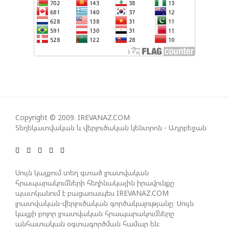
ՇԱՐՈՒՆԱԿՎՈՒՄ Է «ՄԵԾ ՎԵՐԱԴԱՐՁ» ԾՐԱԳՐԻ
ԻՐԱԿԱՆԱՑՈՒՄԸ
ԱԴՐԲԵՋԱՆԸ ՄԱԿ-Ի ԱՆՎՏԱՆԳՈՒԹՅԱՆ
ԽՈՐՀՐԴՈՒՄ ՇԵՇՏԵԼ Է ԱԽ-Ի ԲԱՆԱՁԵՎԵՐԻ
ԿԱՏԱՐՄԱՆ ԱՆՀՐԱԺԵՇՏՈՒԹՅՈՒՆԸ
Copyright © 2009. IREVANAZ.COM
Տեղեկատվական և վերլուծական կենտրոն - Ադրբեջան
ՄԻԽԵԻԼ ԿԱՎԵԼԱՇՎԻԼԻ. ԱԴՐԲԵՋԱՆԸ, ԹՈՒՐՔԻԱՆ,
ԿԵՆՏՐՈՆԱԿԱՆ ԱՍԻԱՅԻ ԵՐԿՐՆԵՐԸ ԵՎ
ՉԻՆԱՍՏԱՆԸ ԲԱՐՁՐ ԵՆ ԳՆԱՀԱՏՈՒՄ ՎՐԱՍՏԱՆԻ
ԴԵՐԸ ՏԱՐԱԾԱՇՐՋԱՆՈՒՄ
Սույն կայքում տեղ գտած լրատվական
հրապարակումների հեղինակային իրավունքը
պատկանում է բացառապես IREVANAZ.COM
ՉԵՉԵԼԱՇՎԻԼԻՆ ԱԴՐԲԵՋԱՆ-ԳԵՐՄԱՆԻԱ ԵՐԿԿՈՂՄ
լրատվական-վերլուծական գործակալությանը։ Սույն
ՌԱԶՄԱՎԱՐԱԿԱՆ ԳՈՐԾԸՆԿԵՐՈՒԹՅԱՆ ՄԱՍԻՆ
կայքի բոլոր լրատվական հրապարակումները
անհատական օգտագործման համար են։