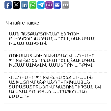
Читайте также
ԱՄՆ ՊԵՏՔԱՐՏՈՒՂԱՐ ԷՆԹՈՆԻ
ԲԼԻՆԿԵՆԸ ԶԱՆԳԱՀԱՐԵԼ Է ՆԱԽԱԳԱՀ
ԻԼՀԱՄ ԱԼԻԵՎԻՆ
ՌՈՒՍԱՍՏԱՆԻ ՆԱԽԱԳԱՀ ՎԼԱԴԻՄԻՐ
ՊՈՒՏԻՆԸ ՇՆՈՐՀԱՎՈՐԵԼ Է ՆԱԽԱԳԱՀ
ԻԼՀԱՄ ԱԼԻԵՎԻՆ ԱՄԱՆՈՐԻ ԱՌԹԻՎ
ՎԼԱԴԻՄԻՐ ՊՈՒՏԻՆ. «ՄԵՆՔ ՄԻԱՍԻՆ
ԱՇԽԱՏՈՒՄ ԵՆՔ ԱՆԴՐԿՈՎԿԱՍՅԱՆ
ՏԱՐԱԾԱՇՐՋԱՆՈՒՄ ԿԱՅՈՒՆՈՒԹՅԱՆ ԵՎ
ԱՆՎՏԱՆԳՈՒԹՅԱՆ ԱՄՐԱՊՆԴՄԱՆ
ՀԱՄԱՐ»