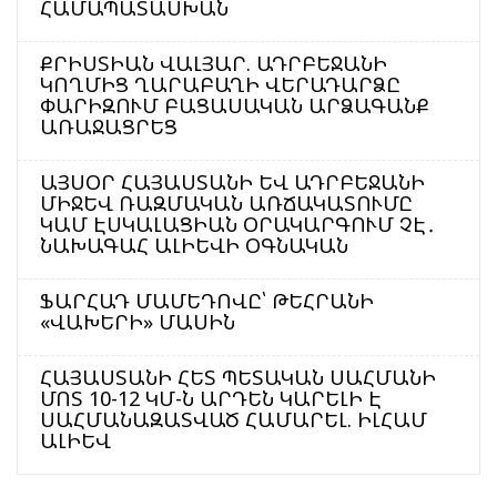
ՀԱՄԱՊԱՏԱՍԽԱՆ
ՔՐԻՍՏԻԱՆ ՎԱԼՅԱՐ. ԱԴՐԲԵՋԱՆԻ
ԿՈՂՄԻՑ ՂԱՐԱԲԱՂԻ ՎԵՐԱԴԱՐՁԸ
ՓԱՐԻԶՈՒՄ ԲԱՑԱՍԱԿԱՆ ԱՐՁԱԳԱՆՔ
ԱՌԱՋԱՑՐԵՑ
ԱՅՍՕՐ ՀԱՅԱՍՏԱՆԻ ԵՎ ԱԴՐԲԵՋԱՆԻ
ՄԻՋԵՎ ՌԱԶՄԱԿԱՆ ԱՌՃԱԿԱՏՈՒՄԸ
ԿԱՄ ԷՍԿԱԼԱՑԻԱՆ ՕՐԱԿԱՐԳՈՒՄ ՉԷ․
ՆԱԽԱԳԱՀ ԱԼԻԵՎԻ ՕԳՆԱԿԱՆ
ՖԱՐՀԱԴ ՄԱՄԵԴՈՎԸ՝ ԹԵՀՐԱՆԻ
«ՎԱԽԵՐԻ» ՄԱՍԻՆ
ՀԱՅԱՍՏԱՆԻ ՀԵՏ ՊԵՏԱԿԱՆ ՍԱՀՄԱՆԻ
ՄՈՏ 10-12 ԿՄ-Ն ԱՐԴԵՆ ԿԱՐԵԼԻ Է
ՍԱՀՄԱՆԱԶԱՏՎԱԾ ՀԱՄԱՐԵԼ. ԻԼՀԱՄ
ԱԼԻԵՎ