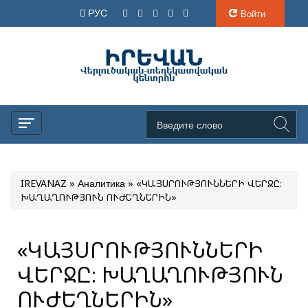
РУС
Войти
IREVANAZ
»
Аналитика
» «ԿԱՅՍՐՈՒԹՅՈՒՆՆԵՐԻ ՎԵՐՋԸ։
ԽԱՂԱՂՈՒԹՅՈՒՆ ՈՒԺԵՂՆԵՐԻՆ»
«ԿԱՅՍՐՈՒԹՅՈՒՆՆԵՐԻ
ՎԵՐՋԸ։ ԽԱՂԱՂՈՒԹՅՈՒՆ
ՈՒԺԵՂՆԵՐԻՆ»