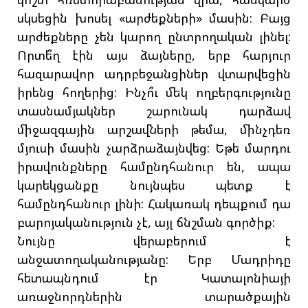
սկսեցին խոսել «արժեքների» մասին: Բայց
արժեքները չեն կարող ընտրողական լինել:
Որտե՞ղ էին այս ձայները, երբ հարյուր
հազարավոր ադրբեջանցիներ վտարվեցին
իրենց հողերից: Ինչո՞ւ մեկ ողբերգությունը
տասնամյակներ շարունակ դարձավ
միջազգային արշավների թեմա, մինչդեռ
մյուսի մասին չարձրաձայնվեց: Եթե մարդու
իրավունքները համընդհանուր են, ապա
կարեկցանքը նույնպես պետք է
համընդհանուր լինի: Հակառակ դեպքում դա
բարոյականություն չէ, այլ ճնշման գործիք:
Նույնը վերաբերում է
անջատողականությանը: Երբ Մադրիդը
հետապնդում էր Կատալոնիայի
առաջնորդներին տարածքային