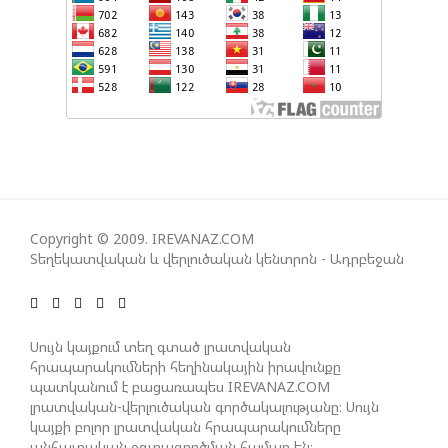
ԿՅԱՆՔԻ ԿՈՉՄԱՆ ՇԱՆՍԵՐՆ ԱՅՍ ՊԱՀԻՆ
ՀԱՊԿ-Ի ՄԱՍՆԱԿՑՈՒԹՅՈՒՆԸ ՂԱՐԱԲԱՂՅԱՆ
ՀԱԿԱՄԱՐՏՈՒԹՅԱՆՆ ԱՆՀՆԱՐ ԷՐ․ ԶԱԽԱՐՈՎԱ
ԻՐԱՆԱԿԱՆ ԵՐԿՈՒ ԼՐԱՏՎԱՄԻՋՈՑԻ
ԳՈՐԾՈՒՆԵՈՒԹՅՈՒՆ ԱԴՐԲԵՋԱՆՈՒՄ ԱՆՕՐԻՆԱԿԱՆ
Է ՃԱՆԱՉՎԵԼ
Copyright © 2009. IREVANAZ.COM
Տեղեկատվական և վերլուծական կենտրոն - Ադրբեջան
ՆԱԽԱԳԱՀ ԻԼՀԱՄ ԱԼԻԵՎԸ ՇՆՈՐՀԱՎՈՐԵԼ Է ԻՐ
ՄԱԼԴԻՎՑԻ ԳՈՐԾԸՆԿԵՐ ՄՈՀԱՄՄԵԴ ՄՈՒԻԶԱՅԻՆ.
«ՄԵՆՔ ԳՈՀ ԵՆՔ ԱԴՐԲԵՋԱՆԻ ԵՎ ՄԱԼԴԻՎՆԵՐԻ
Սույն կայքում տեղ գտած լրատվական
ՄԻՋԵՎ ՀԱՐԱԲԵՐՈՒԹՅՈՒՆՆԵՐԻ ԴԻՆԱՄԻԿ
հրապարակումների հեղինակային իրավունքը
ԶԱՐԳԱՑՈՒՄԻՑ»
պատկանում է բացառապես IREVANAZ.COM
լրատվական-վերլուծական գործակալությանը։ Սույն
կայքի բոլոր լրատվական հրապարակումները
անհատական օգտագործման համար են։