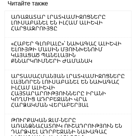
Читайте также
ԱՌԱՋԱՏԱՐ ԼՐԱՏՎԱՄԻՋՈՑՆԵՐԸ
ԼՈՒՍԱԲԱՆԵԼ ԵՆ ԻԼՀԱՄ ԱԼԻԵՎԻ
ՀԱՐՑԱԶՐՈՒՅՑԸ
«ՀԱԲԵՐ ԳԼՈԲԱԼԸ»՝ ՆԱԽԱԳԱՀ ԱԼԻԵՎԻ
ԵԼՈՒՅԹԻ ՄԱՍԻՆ ՄՅՈՒՆԽԵՆՈՒՄ
ԿԱՅԱՑԱԾ ՊԱՆԵԼԱՅԻՆ
ՔՆՆԱՐԿՈՒՄՆԵՐԻ ԺԱՄԱՆԱԿ
ԱՐՏԱՍԱՀՄԱՆՅԱՆ ԼՐԱՏՎԱՄԻՋՈՑՆԵՐԸ
ԼԱՅՆՈՐԵՆ ԼՈՒՍԱԲԱՆԵԼ ԵՆ ՆԱԽԱԳԱՀ
ԻԼՀԱՄ ԱԼԻԵՎԻ
ՀԱՅՏԱՐԱՐՈՒԹՅՈՒՆՆԵՐԸ ԻՐԱՆԻ
ԿՈՂՄԻՑ ԱԴՐԲԵՋԱՆԻ ՎՐԱ
ՀԱՐՁԱԿՄԱՆ ՎԵՐԱԲԵՐՅԱԼ
ԹՈՒՐՔԱԿԱՆ ԶԼՄ-ՆԵՐԸ
ԱՌԱՆՁՆԱՀԱՏՈՒԿ ՈՒՇԱԴՐՈՒԹՅՈՒՆ ԵՆ
ԴԱՐՁՎԵԼ ԱԴՐԲԵՋԱՆԻ ՆԱԽԱԳԱՀ