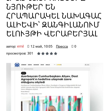
ՆՅՈՒԹԵՐ ԵՆ
ՀՐԱՊԱՐԱԿԵԼ ՆԱԽԱԳԱՀ
ԱԼԻԵՎԻ՝ ԶԱՆԳԻԼԱՆՈՒՄ
ԵԼՈՒՅԹԻ ՎԵՐԱԲԵՐՅԱԼ
автор:
emil
12 май, 10:05
Пресса
0
просмотров: 301