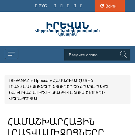
РУС
Войти
IREVANAZ
»
Пресса
» ՀԱՄԱՇԽԱՐՀԱՅԻՆ
ԼՐԱՏՎԱՄԻՋՈՑՆԵՐԸ ՆՅՈՒԹԵՐ ԵՆ ՀՐԱՊԱՐԱԿԵԼ
ՆԱԽԱԳԱՀ ԱԼԻԵՎԻ՝ ԶԱՆԳԻԼԱՆՈՒՄ ԵԼՈՒՅԹԻ
ՎԵՐԱԲԵՐՅԱԼ
ՀԱՄԱՇԽԱՐՀԱՅԻՆ
ԼՐԱՏՎԱՄԻՋՈՑՆԵՐԸ