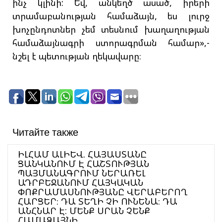
ինչ կլինի: Եվ, անկեղծ ասած, իրերի
տրամաբանության համաձայն, ես լուրջ
խոչընդոտներ չեմ տեսնում խաղաղության
համաձայնագրի ստորագրման համար»,-
նշել է պետության ղեկավարը։
Читайте также
ԻԼՀԱՄ ԱԼԻԵՎ. ՀԱՅԱՍՏԱՆԸ
ՑԱՆԿԱՆՈՒՄ Է ՀԱՇՏՈՒԹՅԱՆ
ՊԱՅՄԱՆԱԳՐՈՒՄ ՆԵՐԱՌԵԼ
ԱԴՐԲԵՋԱՆՈՒՄ ՀԱՅԿԱԿԱՆ
ՓՈՔՐԱՄԱՍՆՈՒԹՅԱՆԸ ՎԵՐԱԲԵՐՈՂ
ՀԱՐՑԵՐ։ ԴԱ ՏԵՂԻ ՉԻ ՈՒՆԵՆԱ։ ԴԱ
ԱՆՀՆԱՐ Է: ՄԵՆՔ ՍՐԱՆ ՉԵՆՔ
ՀԱՄԱՁԱՅՆԻ