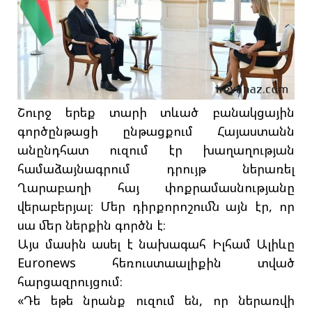
Շուրջ երեք տարի տևած բանակցային
գործընթացի ընթացքում Հայաստանն
անընդհատ ուզում էր խաղաղության
համաձայնագրում դրույթ ներառել
Ղարաբաղի հայ փոքրամասնությանը
վերաբերյալ։ Մեր դիրքորոշումն այն էր, որ
սա մեր ներքին գործն է։
Այս մասին ասել է նախագահ Իլհամ Ալիևը
Euronews հեռուստաալիքին տված
հարցազրույցում։
«Դե եթե նրանք ուզում են, որ ներառվի