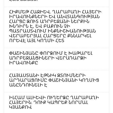
ՀԻՔՄԵԹ ՀԱՋԻԵՎ. ՂԱՐԱԲԱՂԻ ՀԱՅԵՐԻ
ԻՐԱՎՈՒՆՔՆԵՐԻ ԵՎ ԱՆՎՏԱՆԳՈՒԹՅԱՆ
ՀԱՐՑԸ ԶՈՒՏ ԱԴՐԲԵՋԱՆԻ ՆԵՐՔԻՆ
ԽՆԴԻՐՆ Է, ԵՎ ԲԱՔՈՒՆ ՉԻ
ՊԱՏՐԱՍՏՎՈՒՄ ԻՆՔՆԻՇԽԱՆՈՒԹՅԱՆ
ՎԵՐԱԲԵՐՅԱԼ ՀԱՐՑԵՐԸ ՔՆՆԱՐԿԵԼ
ՈՐԵՎԷ ԱՅԼ ԿՈՂՄԻ ՀԵՏ
ՓԱՇԻՆՅԱՆԸ ՓՈՐՁՈՒՄ Է ԽԱԹԱՐԵԼ
ԱԴՐԲԵՋԱՆՑԻՆԵՐԻ ՎԵՐԱԴԱՐՁԻ
ԻՐԱՎՈՒՆՔԸ
ՀԱՅԱՍՏԱՆԻ ԷԹՆԻԿ ԶՏՈՒՄՆԵՐԻ
ԱՐԴԱՐԱՑՈՒՄԸ ՓԱՇԻՆՅԱՆԻ ԿՈՂՄԻՑ
ԱՆԸՆԴՈՒՆԵԼԻ Է
ԻԼՀԱՄ ԱԼԻԵՎԻ ՈՒՂԵՐՁԸ ՂԱՐԱԲԱՂԻ
ՀԱՅԵՐԻՆ. ԴՈՒՔ ԿԱՊՐԵՔ ՆՈՐՄԱԼ
ԿՅԱՆՔՈՎ