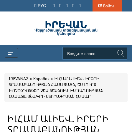
РУС
Войти
IREVANAZ
»
Карабах
» ԻԼՀԱՄ ԱԼԻԵՎ. ԻՐԵՐԻ
ՏՐԱՄԱԲԱՆՈՒԹՅԱՆ ՀԱՄԱՁԱՅՆ, ԵՍ ԼՈՒՐՋ
ԽՈՉԸՆԴՈՏՆԵՐ ՉԵՄ ՏԵՍՆՈՒՄ ԽԱՂԱՂՈՒԹՅԱՆ
ՀԱՄԱՁԱՅՆԱԳՐԻ ՍՏՈՐԱԳՐՄԱՆ ՀԱՄԱՐ
ԻԼՀԱՄ ԱԼԻԵՎ. ԻՐԵՐԻ
ՏՐԱՄԱԲԱՆՈՒԹՅԱՆ