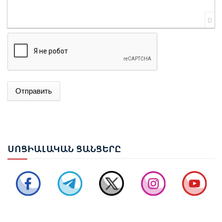
0
Отправить
ՍՈՑ
ԻԱԼԱԿԱՆ ՑԱՆՑԵՐԸ
ՌՈՒԲԵՆ ՌՈՒԲԻՆՅԱՆԸ ԸՆՏՐՎԵՑ ԱԺ ՆԱԽԱԳԱՀ
ՆԱԽԱԳԱՀ ՎԱՀԱԳՆ ԽԱՉԱՏՈՒՐՅԱՆԸ ՍՏՈՐԱԳՐԵՑ
ՆԻԿՈԼ ՓԱՇԻՆՅԱՆԻՆ ՎԱՐՉԱՊԵՏ ՆՇԱՆԱԿԵԼՈՒ