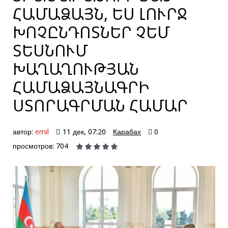
ՀԱՄԱՁԱՅՆ, ԵՍ ԼՈՒՐՋ
ԽՈՉԸՆԴՈՏՆԵՐ ՉԵՄ
ՏԵՍՆՈՒՄ
ԽԱՂԱՂՈՒԹՅԱՆ
ՀԱՄԱՁԱՅՆԱԳՐԻ
ՍՏՈՐԱԳՐՄԱՆ ՀԱՄԱՐ
автор:
emil
11 дек, 07:20
Карабах
0
просмотров: 704