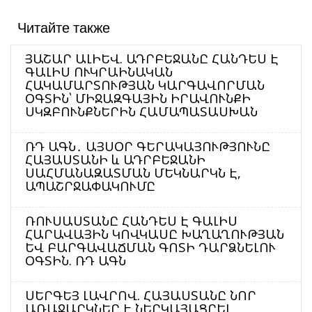
Читайте также
ՅԱՇԱՐ ԱԼԻԵՎ. ԱԴՐԲԵՋԱՆԸ ՀԱՆԴԵՍ Է
ԳԱԼԻՍ ՈՒԿՐԱԻՆԱԿԱՆ
ՀԱԿԱՄԱՐՏՈՒԹՅԱՆ ԿԱՐԳԱՎՈՐՄԱՆ
ՕԳՏԻՆ՝ ՄԻՋԱԶԳԱՅԻՆ ԻՐԱՎՈՒՆՔԻ
ՍԿԶԲՈՒՆՔՆԵՐԻՆ ՀԱՄԱՊԱՏԱՍԽԱՆ
ՌԴ ԱԳՆ․ ԱՅՍՕՐ ԳԵՐԱԿԱՅՈՒԹՅՈՒՆԸ
ՀԱՅԱՍՏԱՆԻ և ԱԴՐԲԵՋԱՆԻ
ՍԱՀՄԱՆԱԶԱՏՄԱՆ ՄԵԿՆԱՐԿՆ Է,
ԱՊԱՇՐՋԱՓԱԿՈՒՄԸ
ՌՈՒՍԱՍՏԱՆԸ ՀԱՆԴԵՍ Է ԳԱԼԻՍ
ՀԱՐԱՎԱՅԻՆ ԿՈՎԿԱՍԸ ԽԱՂԱՂՈՒԹՅԱՆ
ԵՎ ԲԱՐԳԱՎԱՃՄԱՆ ԳՈՏԻ ԴԱՐՁՆԵԼՈՒ
ՕԳՏԻՆ. ՌԴ ԱԳՆ
ՍԵՐԳԵՅ ԼԱՎՐՈՎ. ՀԱՅԱՍՏԱՆԸ ՆՈՐ
ԱՌԱՋԱՐԿՆԵՐ Է ՆԵՐԿԱՅԱՑՐԵԼ