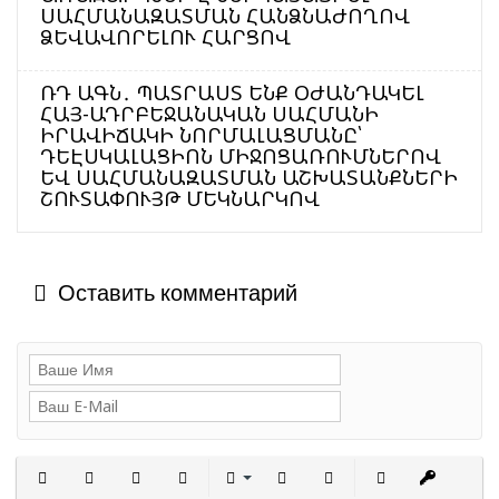
ՍԱՀՄԱՆԱԶԱՏՄԱՆ ՀԱՆՁՆԱԺՈՂՈՎ
ՁԵՎԱՎՈՐԵԼՈՒ ՀԱՐՑՈՎ
ՌԴ ԱԳՆ․ ՊԱՏՐԱՍՏ ԵՆՔ ՕԺԱՆԴԱԿԵԼ
ՀԱՅ-ԱԴՐԲԵՋԱՆԱԿԱՆ ՍԱՀՄԱՆԻ
ԻՐԱՎԻՃԱԿԻ ՆՈՐՄԱԼԱՑՄԱՆԸ՝
ԴԵԷՍԿԱԼԱՑԻՈՆ ՄԻՋՈՑԱՌՈՒՄՆԵՐՈՎ
ԵՎ ՍԱՀՄԱՆԱԶԱՏՄԱՆ ԱՇԽԱՏԱՆՔՆԵՐԻ
ՇՈՒՏԱՓՈՒՅԹ ՄԵԿՆԱՐԿՈՎ
Оставить комментарий