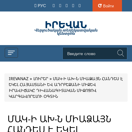
РУС
Войти
IREVANAZ
»
ԼՈՒՐԵՐ
» ՄԱԿ-Ի ԱԽ-Ն ՄԻԱՁԱՅՆ ՀԱՆԴԵՍ Է
ԵԿԵԼ ՀԱՅԱՍՏԱՆԻ ԵՎ ԱԴՐԲԵՋԱՆԻ ՄԻՋԵՎ
ԻՐԱՎԻՃԱԿԸ ԴԻՎԱՆԱԳԻՏԱԿԱՆ ՄԻՋՈՑՈՎ
ԿԱՐԳԱՎՈՐԵԼՈՒ ՕԳՏԻՆ
ՄԱԿ-Ի ԱԽ-Ն ՄԻԱՁԱՅՆ
ՀԱՆԴԵՍ Է ԵԿԵԼ