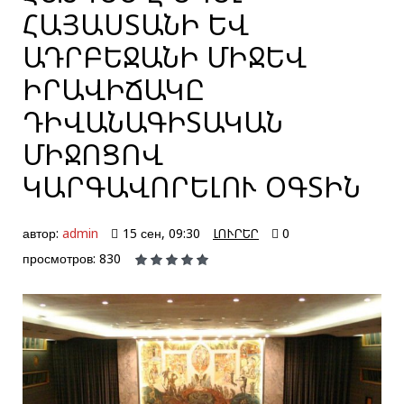
ՀԱՅԱՍՏԱՆԻ ԵՎ
ԱԴՐԲԵՋԱՆԻ ՄԻՋԵՎ
ԻՐԱՎԻՃԱԿԸ
ԴԻՎԱՆԱԳԻՏԱԿԱՆ
ՄԻՋՈՑՈՎ
ԿԱՐԳԱՎՈՐԵԼՈՒ ՕԳՏԻՆ
автор:
admin
15 сен, 09:30
ԼՈՒՐԵՐ
0
просмотров: 830