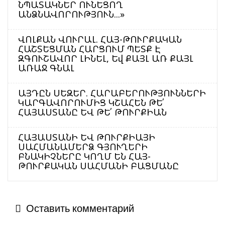
ՆՊԱՏԱԿՆԵՐ ՈՒՆԵՑՈՂ
ԱՆՁՆԱՎՈՐՈՒԹՅՈՒՆ...»
ՎՈԼՔԱՆ ՎՈՒՐԱԼ. ՀԱՅ-ԹՈՒՐՔԱԿԱՆ
ՀԱՇՏԵՑՄԱՆ ՀԱՐՑՈՒՄ ՊԵՏՔ Է
ԶԳՈՒՇԱՎՈՐ ԼԻՆԵԼ, Եվ ՔԱՅԼ ԱՌ ՔԱՅԼ
ԱՌԱՋ ԳՆԱԼ
ԱՅԴԸՆ ՍԵԶԵՐ. ՀԱՐԱԲԵՐՈՒԹՅՈՒՆՆԵՐԻ
ԿԱՐԳԱՎՈՐՈՒՄԻՑ ԿՇԱՀԵՆ ԹԵ՛
ՀԱՅԱՍՏԱՆԸ ԵՎ ԹԵ՛ ԹՈՒՐՔԻԱՆ
ՀԱՅԱՍՏԱՆԻ ԵՎ ԹՈՒՐՔԻԱՅԻ
ՍԱՀՄԱՆԱՄԵՐՁ ԳՅՈՒՂԵՐԻ
ԲՆԱԿԻՉՆԵՐԸ ԿՈՂՄ ԵՆ ՀԱՅ-
ԹՈՒՐՔԱԿԱՆ ՍԱՀՄԱՆԻ ԲԱՑՄԱՆԸ
Оставить комментарий