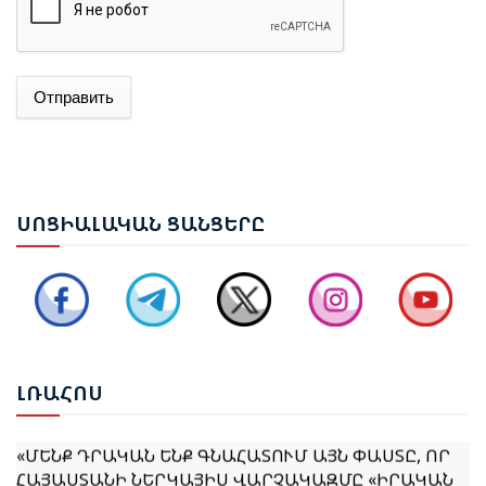
Отправить
ԱԴՐԲԵՋԱՆԻ ԱԳ ՆԱԽԱՐԱՐ ՋԵՅՀՈՒՆ ԲԱՅՐԱՄՈՎԸ
ՊԱՇՏՈՆԱԿԱՆ ԱՅՑՈՎ ԺԱՄԱՆԵԼ Է ՈՒԿՐԱԻՆԱ
ԵՐԵՎԱՆՈՒՄ ԿԱՅԱՑԵԼ Է ԱՆԻԻ ԿԱՄՐՋԻ
ՍՈՑ
ԻԱԼԱԿԱՆ ՑԱՆՑԵՐԸ
ՎԵՐԱԿԱՆԳՆՄԱՆ ՀԱՐՑԵՐՈՎ ՀԱՅԱՍՏԱՆ-ԹՈՒՐՔԻԱ
ԱՇԽԱՏԱՆՔԱՅԻՆ ԽՄԲԻ ՀԱՆԴԻՊՈՒՄԸ
ՔՆՆԱՐԿՎԵԼ Է ՀՀ ԿԱՌԱՎԱՐՈՒԹՅԱՆ 2026–2031
ԹՎԱԿԱՆՆԵՐԻ ԾՐԱԳՐԻ ՆԱԽԱԳԻԾԸ
ԼՌԱ
ՀՈՍ
«ՄԵՆՔ ԴՐԱԿԱՆ ԵՆՔ ԳՆԱՀԱՏՈՒՄ ԱՅՆ ՓԱՍՏԸ, ՈՐ
ՀԱՅԱՍՏԱՆԻ ՆԵՐԿԱՅԻՍ ՎԱՐՉԱԿԱԶՄԸ «ԻՐԱԿԱՆ