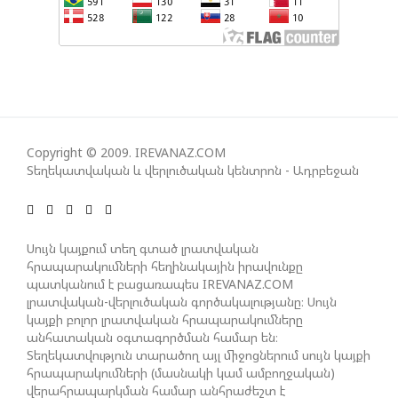
ՀԱՊԿ-Ի ՄԱՍՆԱԿՑՈՒԹՅՈՒՆԸ ՂԱՐԱԲԱՂՅԱՆ
ՀԱԿԱՄԱՐՏՈՒԹՅԱՆՆ ԱՆՀՆԱՐ ԷՐ․ ԶԱԽԱՐՈՎԱ
ԻՐԱՆԱԿԱՆ ԵՐԿՈՒ ԼՐԱՏՎԱՄԻՋՈՑԻ
ԳՈՐԾՈՒՆԵՈՒԹՅՈՒՆ ԱԴՐԲԵՋԱՆՈՒՄ ԱՆՕՐԻՆԱԿԱՆ
Copyright © 2009. IREVANAZ.COM
Է ՃԱՆԱՉՎԵԼ
Տեղեկատվական և վերլուծական կենտրոն - Ադրբեջան
ՆԱԽԱԳԱՀ ԻԼՀԱՄ ԱԼԻԵՎԸ ՇՆՈՐՀԱՎՈՐԵԼ Է ԻՐ
Սույն կայքում տեղ գտած լրատվական
ՄԱԼԴԻՎՑԻ ԳՈՐԾԸՆԿԵՐ ՄՈՀԱՄՄԵԴ ՄՈՒԻԶԱՅԻՆ.
հրապարակումների հեղինակային իրավունքը
«ՄԵՆՔ ԳՈՀ ԵՆՔ ԱԴՐԲԵՋԱՆԻ ԵՎ ՄԱԼԴԻՎՆԵՐԻ
պատկանում է բացառապես IREVANAZ.COM
ՄԻՋԵՎ ՀԱՐԱԲԵՐՈՒԹՅՈՒՆՆԵՐԻ ԴԻՆԱՄԻԿ
լրատվական-վերլուծական գործակալությանը։ Սույն
ԶԱՐԳԱՑՈՒՄԻՑ»
կայքի բոլոր լրատվական հրապարակումները
անհատական օգտագործման համար են։
Տեղեկատվություն տարածող այլ միջոցներում սույն կայքի
հրապարակումների (մասնակի կամ ամբողջական)
ՇԱՐՈՒՆԱԿՎՈՒՄ Է «ՄԵԾ ՎԵՐԱԴԱՐՁ» ԾՐԱԳՐԻ
վերահրապարկման համար անհրաժեշտ է
ԻՐԱԿԱՆԱՑՈՒՄԸ