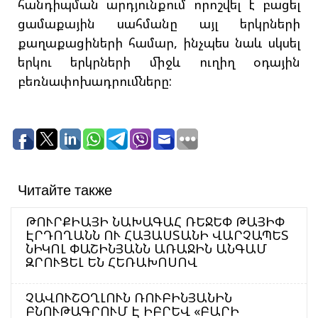
հանդիպման արդյունքում որոշվել է բացել
ցամաքային սահմանը այլ երկրների
քաղաքացիների համար, ինչպես նաև սկսել
երկու երկրների միջև ուղիղ օդային
բեռնափոխադրումները:
Читайте также
ԹՈՒՐՔԻԱՅԻ ՆԱԽԱԳԱՀ ՌԵՋԵՓ ԹԱՅԻՓ
ԷՐԴՈՂԱՆՆ ՈՒ ՀԱՅԱՍՏԱՆԻ ՎԱՐՉԱՊԵՏ
ՆԻԿՈԼ ՓԱՇԻՆՅԱՆՆ ԱՌԱՋԻՆ ԱՆԳԱՄ
ԶՐՈՒՑԵԼ ԵՆ ՀԵՌԱԽՈՍՈՎ
ՉԱՎՈՒՇՕՂԼՈՒՆ ՌՈՒԲԻՆՅԱՆԻՆ
ԲՆՈՒԹԱԳՐՈՒՄ Է ԻԲՐԵՎ «ԲԱՐԻ