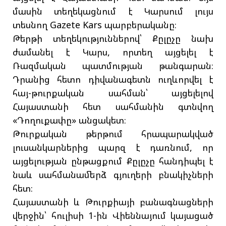
մասին տեղեկացնում է Կարսում լույս
տեսնող Gazete Kars պարբերականը։
Թերթի տեղեկություններով՝ Քըլըչը նախ
ժամանել է Կարս, որտեղ այցելել է
Ռազմական պատմության թանգարան։
Դրանից հետո դիվանագետն ուղևորվել է
հայ-թուրքական սահման՝ այցելելով
Հայաստանի հետ սահմանին գտնվող
«Դողուքափը» անցակետ։
Թուրքական թերթում հրապարակված
լուսանկարներից պարզ է դառնում, որ
այցելության ընթացքում Քըլըչը հանդիպել է
նաև սահմանամերձ գյուղերի բնակիչների
հետ։
Հայաստանի և Թուրքիայի բանագնացների
վերջին՝ հուլիսի 1-ին Վիեննայում կայացած