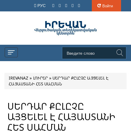
РУС
Войти
IREVANAZ
»
ԼՈՒՐԵՐ
» ՍԵՐԴԱՐ ՔԸԼԸՉԸ ԱՅՑԵԼԵԼ Է
ՀԱՅԱՍՏԱՆԻ ՀԵՏ ՍԱՀՄԱՆ
ՍԵՐԴԱՐ ՔԸԼԸՉԸ
ԱՅՑԵԼԵԼ Է ՀԱՅԱՍՏԱՆԻ
ՀԵՏ ՍԱՀՄԱՆ