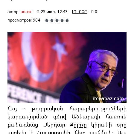
автор:
admin
25 июл, 12:43
ԼՈՒՐԵՐ
0
просмотров: 984
Հայ - թուրքական հարաբերությունների
կարգավորման գծով Անկարայի հատուկ
բանագնաց Սերդար Քըլըչը կիրակի օրը
այցելել է Հայաստանի հետ սահման։ Այս