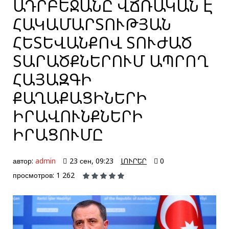
ԱԴՐԲԵՋԱՆԸ ՎՃՌԱԿԱՆ Է
ՀԱԿԱՄԱՐՏՈՒԹՅԱՆ
ՀԵՏԵՎԱՆՔՈՎ ՏՈՒԺԱԾ
ՏԱՐԱԾՔՆԵՐՈՒՄ ԱՊՐՈՂ
ՀԱՅԱԶԳԻ
ՔԱՂԱՔԱՑԻՆԵՐԻ
ԻՐԱՎՈՒՆՔՆԵՐԻ
ԻՐԱՑՈՒՄԸ
автор:
admin
23 сен, 09:23
ԼՈՒՐԵՐ
0
просмотров: 1 262