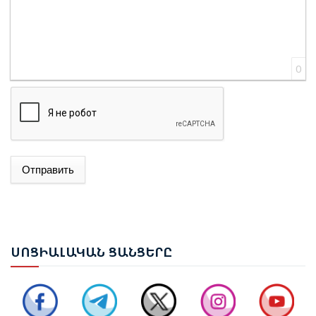
0
Отправить
ՌՈՒԲԵՆ ՌՈՒԲԻՆՅԱՆԸ ԸՆՏՐՎԵՑ ԱԺ ՆԱԽԱԳԱՀ
ՆԱԽԱԳԱՀ ՎԱՀԱԳՆ ԽԱՉԱՏՈՒՐՅԱՆԸ ՍՏՈՐԱԳՐԵՑ
ՆԻԿՈԼ ՓԱՇԻՆՅԱՆԻՆ ՎԱՐՉԱՊԵՏ ՆՇԱՆԱԿԵԼՈՒ
ՍՈՑ
ԻԱԼԱԿԱՆ ՑԱՆՑԵՐԸ
ՄԱՍԻՆ ՀՐԱՄԱՆԱԳԻՐԸ
ԻԼՀԱՄ ԱԼԻԵՎ. ԿԵՆՏՐՈՆԱԿԱՆ ԱՍԻԱՅԻ ԵՐԿՐՆԵՐԻ