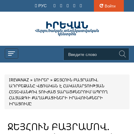
РУС
Войти
IREVANAZ
»
ԼՈՒՐԵՐ
» ՋԵՅՀՈՒՆ ԲԱՅՐԱՄՈՎ.
ԱԴՐԲԵՋԱՆԸ ՎՃՌԱԿԱՆ Է ՀԱԿԱՄԱՐՏՈՒԹՅԱՆ
ՀԵՏԵՎԱՆՔՈՎ ՏՈՒԺԱԾ ՏԱՐԱԾՔՆԵՐՈՒՄ ԱՊՐՈՂ
ՀԱՅԱԶԳԻ ՔԱՂԱՔԱՑԻՆԵՐԻ ԻՐԱՎՈՒՆՔՆԵՐԻ
ԻՐԱՑՈՒՄԸ
ՋԵՅՀՈՒՆ ԲԱՅՐԱՄՈՎ.