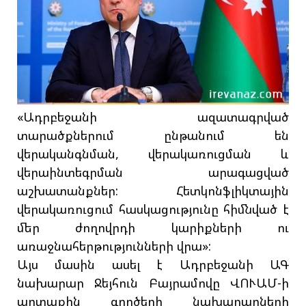
«Ադրբեջանի ազատագրված
տարածքներում ընթանում են
վերականգնման, վերակառուցման և
վերաինտեգրման արագացված
աշխատանքներ: Հետկոնֆլիկտային
վերակառուցում հասկացությունը հիմնված է
մեր ժողովրդի կարիքների ու
առաջնահերթությունների վրա»:
Այս մասին ասել է Ադրբեջանի ԱԳ
նախարար Ջեյհուն Բայրամովը ՎՈՒԱՄ-ի
արտաքին գործերի նախարարների