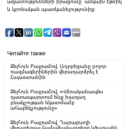
ազատությունների իրացումը՝ անկախ էթնիկ
և կրոնական պատկանելությունից:
Читайте также
Ջեյհուն Բայրամով. Ադրբեջանը բոլոր
ռազմագերիներին վերադարձրել է
Հայաստանին
Ջեյհուն Բայրամով. «Վճռականապես
դատապարտում ենք խաղաղ
բնակչության նկատմամբ
ահաբեկչությունը»
Ջեյհուն Բայրամով. Ղարաբաղի
վերաբերյալ համաձայնագրերը կծառայեն