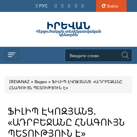
РУС
Войти
IREVANAZ
»
Видео
» ՖԻԼԻՊ ԷԿՈԶՅԱՆՑ. «ԱԴՐԲԵՋԱՆԸ
ՀՆԱԳՈՒՅՆ ՊԵՏՈՒԹՅՈՒՆ Է»
ՖԻԼԻՊ ԷԿՈԶՅԱՆՑ.
«ԱԴՐԲԵՋԱՆԸ ՀՆԱԳՈՒՅՆ
ՊԵՏՈՒԹՅՈՒՆ Է»