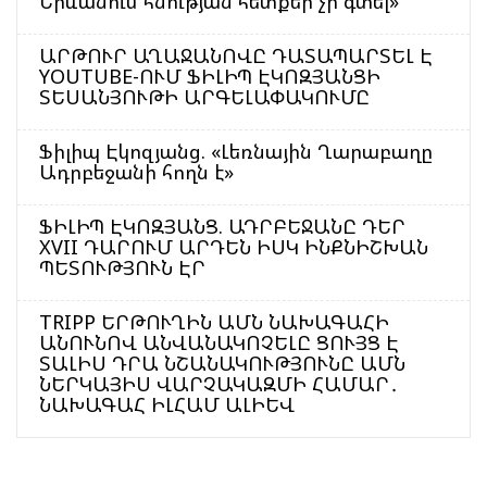
Երևանում հնության հետքեր չի գտել»
ԱՐԹՈՒՐ ԱՂԱՋԱՆՈՎԸ ԴԱՏԱՊԱՐՏԵԼ Է
YOUTUBE-ՈՒՄ ՖԻԼԻՊ ԷԿՈԶՅԱՆՑԻ
ՏԵՍԱՆՅՈՒԹԻ ԱՐԳԵԼԱՓԱԿՈՒՄԸ
Ֆիլիպ Էկոզյանց. «Լեռնային Ղարաբաղը
Ադրբեջանի հողն է»
ՖԻԼԻՊ ԷԿՈԶՅԱՆՑ. ԱԴՐԲԵՋԱՆԸ ԴԵՐ
XVII ԴԱՐՈՒՄ ԱՐԴԵՆ ԻՍԿ ԻՆՔՆԻՇԽԱՆ
ՊԵՏՈՒԹՅՈՒՆ ԷՐ
TRIPP ԵՐԹՈՒՂԻՆ ԱՄՆ ՆԱԽԱԳԱՀԻ
ԱՆՈՒՆՈՎ ԱՆՎԱՆԱԿՈՉԵԼԸ ՑՈՒՅՑ Է
ՏԱԼԻՍ ԴՐԱ ՆՇԱՆԱԿՈՒԹՅՈՒՆԸ ԱՄՆ
ՆԵՐԿԱՅԻՍ ՎԱՐՉԱԿԱԶՄԻ ՀԱՄԱՐ․
ՆԱԽԱԳԱՀ ԻԼՀԱՄ ԱԼԻԵՎ