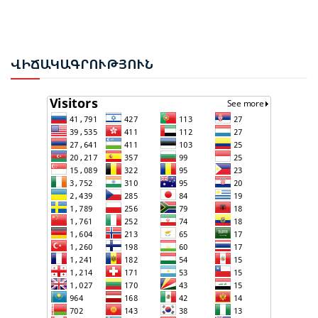
ԱԴՐԲԵՋԱՆԸ ՄԱԿ-Ի ԱՆՎՏԱՆԳՈՒԹՅԱՆ
ԽՈՐՀՐԴՈՒՄ ՇԵՇՏԵԼ Է ԱԽ-Ի ԲԱՆԱՁԵՎԵՐԻ
ՎԻՃ
ԱԿԱԳՐՈՒԹՅՈՒՆ
ԿԱՏԱՐՄԱՆ ԱՆՀՐԱԺԵՇՏՈՒԹՅՈՒՆԸ
ՄԻԽԵԻԼ ԿԱՎԵԼԱՇՎԻԼԻ. ԱԴՐԲԵՋԱՆԸ, ԹՈՒՐՔԻԱՆ,
ԿԵՆՏՐՈՆԱԿԱՆ ԱՍԻԱՅԻ ԵՐԿՐՆԵՐԸ ԵՎ
ՉԻՆԱՍՏԱՆԸ ԲԱՐՁՐ ԵՆ ԳՆԱՀԱՏՈՒՄ ՎՐԱՍՏԱՆԻ
ԴԵՐԸ ՏԱՐԱԾԱՇՐՋԱՆՈՒՄ
ՉԵՉԵԼԱՇՎԻԼԻՆ ԱԴՐԲԵՋԱՆ-ԳԵՐՄԱՆԻԱ ԵՐԿԿՈՂՄ
ՌԱԶՄԱՎԱՐԱԿԱՆ ԳՈՐԾԸՆԿԵՐՈՒԹՅԱՆ ՄԱՍԻՆ
ՈՒԿՐԱԻՆԱՅՈՒՄ ԱԴՐԲԵՋԱՆԱԿԱՆ ՍՓՅՈՒՌՔԻ
ԱԿՏԻՎԻՍՏԻ ՈՐԴԻՆ ՆՇԱՆԱԿՎԵԼ Է ԿԻևԻ ՄԱՐԶԻ