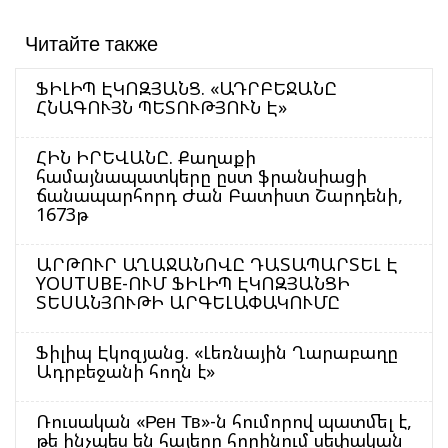
Читайте также
ՖԻԼԻՊ ԷԿՈԶՅԱՆՑ. «ԱԴՐԲԵՋԱՆԸ
ՀՆԱԳՈՒՅՆ ՊԵՏՈՒԹՅՈՒՆ Է»
ՀԻՆ ԻՐԵՎԱՆԸ. Քաղաքի
համայնապատկերը ըստ ֆրանսիացի
ճանապարհորդ Ժան Բատիստ Շարդենի,
1673թ
ԱՐԹՈՒՐ ԱՂԱՋԱՆՈՎԸ ԴԱՏԱՊԱՐՏԵԼ Է
YOUTUBE-ՈՒՄ ՖԻԼԻՊ ԷԿՈԶՅԱՆՑԻ
ՏԵՍԱՆՅՈՒԹԻ ԱՐԳԵԼԱՓԱԿՈՒՄԸ
Ֆիլիպ Էկոզյանց. «Լեռնային Ղարաբաղը
Ադրբեջանի հողն է»
Ռուսական «Рен Тв»-ն հումորով պատմել է,
թե ինչպես են հայերը հորինում սեփական