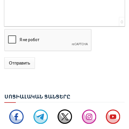
0
ԱԴՐԲԵՋԱՆԻ ԱԳ ՆԱԽԱՐԱՐ ՋԵՅՀՈՒՆ ԲԱՅՐԱՄՈՎԸ
ՊԱՇՏՈՆԱԿԱՆ ԱՅՑՈՎ ԺԱՄԱՆԵԼ Է ՈՒԿՐԱԻՆԱ
Отправить
ԵՐԵՎԱՆՈՒՄ ԿԱՅԱՑԵԼ Է ԱՆԻԻ ԿԱՄՐՋԻ
ՎԵՐԱԿԱՆԳՆՄԱՆ ՀԱՐՑԵՐՈՎ ՀԱՅԱՍՏԱՆ-ԹՈՒՐՔԻԱ
ԱՇԽԱՏԱՆՔԱՅԻՆ ԽՄԲԻ ՀԱՆԴԻՊՈՒՄԸ
ՍՈՑ
ԻԱԼԱԿԱՆ ՑԱՆՑԵՐԸ
ՔՆՆԱՐԿՎԵԼ Է ՀՀ ԿԱՌԱՎԱՐՈՒԹՅԱՆ 2026–2031
ԹՎԱԿԱՆՆԵՐԻ ԾՐԱԳՐԻ ՆԱԽԱԳԻԾԸ