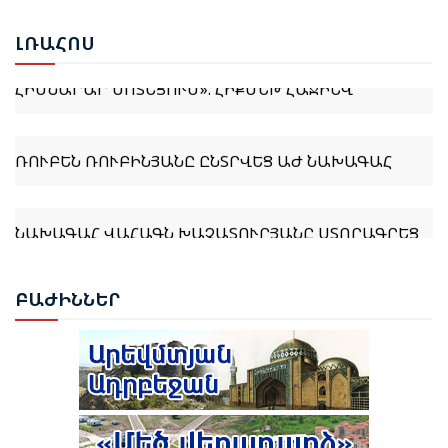
«ՄԵՆՔ ԴՐԱԿԱՆ ԵՆՔ ԳՆԱՀԱՏՈՒՄ ԱՅՆ ՓԱՍՏԸ, ՈՐ
ՀԱՅԱՍՏԱՆԻ ՆԵՐԿԱՅԻՍ ՎԱՐՉԱԿԱԶՄԸ «ԻՐԱԿԱՆ
ԼՌԱ
ՀՈՍ
ՀԱՅԱՍՏԱՆԻ» ՀԱՅԵՑԱԿԱՐԳԸ ԸՆԴՈՒՆԵԼ Է ՈՐՊԵՍ
ՀԻՄՆԱՐԱՐ ՄՈՏԵՑՈՒՄ». ՀԻՔՄԵԹ ՀԱՋԻԵՎ
ՌՈՒԲԵՆ ՌՈՒԲԻՆՅԱՆԸ ԸՆՏՐՎԵՑ ԱԺ ՆԱԽԱԳԱՀ
ՆԱԽԱԳԱՀ ՎԱՀԱԳՆ ԽԱՉԱՏՈՒՐՅԱՆԸ ՍՏՈՐԱԳՐԵՑ
ՆԻԿՈԼ ՓԱՇԻՆՅԱՆԻՆ ՎԱՐՉԱՊԵՏ ՆՇԱՆԱԿԵԼՈՒ
ՄԱՍԻՆ ՀՐԱՄԱՆԱԳԻՐԸ
ԲԱԺ
ԻՆՆԵՐ
ԻԼՀԱՄ ԱԼԻԵՎ. ԿԵՆՏՐՈՆԱԿԱՆ ԱՍԻԱՅԻ ԵՐԿՐՆԵՐԻ
ՀԵՏ ՀԱՐԱԲԵՐՈՒԹՅՈՒՆՆԵՐԸ ԱԴՐԲԵՋԱՆԻ
ԱՐՏԱՔԻՆ ՔԱՂԱՔԱԿԱՆՈՒԹՅԱՆ ՀԻՄՆԱԿԱՆ
ԱՌԱՋՆԱՀԵՐԹՈՒԹՅՈՒՆՆԵՐԻՑ ՄԵԿՆ ԵՆ