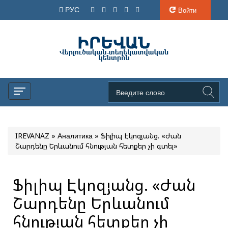
РУС
Войти
IREVANAZ
»
Аналитика
» Ֆիլիպ Էկոզյանց. «Ժան
Շարդենը Երևանում հնության հետքեր չի գտել»
Ֆիլիպ Էկոզյանց. «Ժան
Շարդենը Երևանում
հնության հետքեր չի