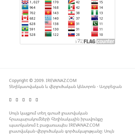
«ՄԵՆՔ ԳՈՀ ԵՆՔ ԱԴՐԲԵՋԱՆԻ ԵՎ ՄԱԼԴԻՎՆԵՐԻ
ՄԻՋԵՎ ՀԱՐԱԲԵՐՈՒԹՅՈՒՆՆԵՐԻ ԴԻՆԱՄԻԿ
ԶԱՐԳԱՑՈՒՄԻՑ»
ՇԱՐՈՒՆԱԿՎՈՒՄ Է «ՄԵԾ ՎԵՐԱԴԱՐՁ» ԾՐԱԳՐԻ
ԻՐԱԿԱՆԱՑՈՒՄԸ
ԱԴՐԲԵՋԱՆԸ ՄԱԿ-Ի ԱՆՎՏԱՆԳՈՒԹՅԱՆ
ԽՈՐՀՐԴՈՒՄ ՇԵՇՏԵԼ Է ԱԽ-Ի ԲԱՆԱՁԵՎԵՐԻ
ԿԱՏԱՐՄԱՆ ԱՆՀՐԱԺԵՇՏՈՒԹՅՈՒՆԸ
Copyright © 2009. IREVANAZ.COM
Տեղեկատվական և վերլուծական կենտրոն - Ադրբեջան
ՄԻԽԵԻԼ ԿԱՎԵԼԱՇՎԻԼԻ. ԱԴՐԲԵՋԱՆԸ, ԹՈՒՐՔԻԱՆ,
ԿԵՆՏՐՈՆԱԿԱՆ ԱՍԻԱՅԻ ԵՐԿՐՆԵՐԸ ԵՎ
Սույն կայքում տեղ գտած լրատվական
ՉԻՆԱՍՏԱՆԸ ԲԱՐՁՐ ԵՆ ԳՆԱՀԱՏՈՒՄ ՎՐԱՍՏԱՆԻ
հրապարակումների հեղինակային իրավունքը
ԴԵՐԸ ՏԱՐԱԾԱՇՐՋԱՆՈՒՄ
պատկանում է բացառապես IREVANAZ.COM
լրատվական-վերլուծական գործակալությանը։ Սույն