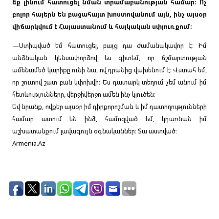
ե՞ք լինում հատուցել նման տրամաբանության համար։ Ոչ
բոլոր հայերն են բացահայտ խոստովանում այն, ինչ այսօր
վիճարկվում է Հայաստանում և հայկական սփյուռքում։
—Ստիպված եմ հատուցել, բայց դա ժամանակավոր է։ Իմ
անձնական կենսափորձով ես գիտեմ, որ ճշմարտության
ամենամեծ կարիքը ունի նա, ով դրանից վախենում է։ Վստահ եմ,
որ շուտով շատ բան կփոխվի։ Ես դատարկ տեղում չեմ անում իմ
հետևությունները, վերջիվերջո ամեն ինչ կլուծեն։
Եվ նրանք, ովքեր այսօր իմ դիրքորոշման և իմ դատողությունների
համար ատում են ինձ, համոզված եմ, կդառնան իմ
աշխատանքում լավագույն օգնականներ։ Տա աստված։
Armenia.Az