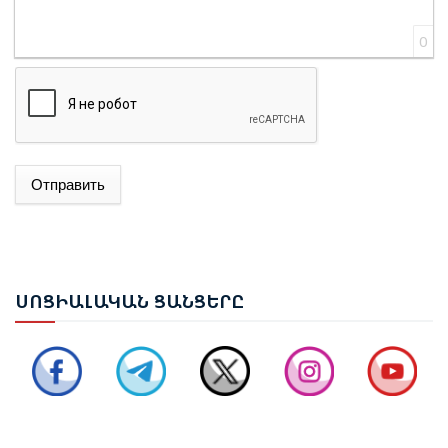
0
Отправить
ՌՈՒԲԵՆ ՌՈՒԲԻՆՅԱՆԸ ԸՆՏՐՎԵՑ ԱԺ ՆԱԽԱԳԱՀ
ՍՈՑ
ԻԱԼԱԿԱՆ ՑԱՆՑԵՐԸ
ՆԱԽԱԳԱՀ ՎԱՀԱԳՆ ԽԱՉԱՏՈՒՐՅԱՆԸ ՍՏՈՐԱԳՐԵՑ
ՆԻԿՈԼ ՓԱՇԻՆՅԱՆԻՆ ՎԱՐՉԱՊԵՏ ՆՇԱՆԱԿԵԼՈՒ
ՄԱՍԻՆ ՀՐԱՄԱՆԱԳԻՐԸ
ԻԼՀԱՄ ԱԼԻԵՎ. ԿԵՆՏՐՈՆԱԿԱՆ ԱՍԻԱՅԻ ԵՐԿՐՆԵՐԻ