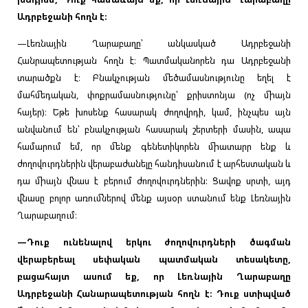
Ադրբեջանի հողն է։
—Լեռնային Ղարաբաղը՝ անկասկած Ադրբեջանի
Հանրապետության հողն է։ Պատմականորեն դա Ադրբեջանի
տարածքն է։ Բնակչության մեծամասնությունը եղել է
մահմեդական, փոքրամասնությունը՝ քրիստոնյա (ոչ միայն
հայեր)։ Եթե խոսենք հասարակ ժողովրդի, կամ, ինչպես այն
անվանում են՝ բնակչության հասարակ շերտերի մասին, ապա
համարում եմ, որ մենք գենետիկորեն միատարր ենք և
ժողովուրդներին վերաբաժանելը հանդիսանում է արհեստական և
դա միայն վնաս է բերում ժողովուրդներին: Ցավոք սրտի, այդ
վնասը բոլոր առումներով մենք այսօր ստանում ենք Լեռնային
Ղարաբաղում։
—Դուք ունենալով երկու ժողովուրդների ծագման
վերաբերեալ սեփական պատմական տեսակետը,
բացահայտ ասում եք, որ Լեռնային Ղարաբաղը
Ադրբեջանի Հանարապետության հողն է։ Դուք ստիպված