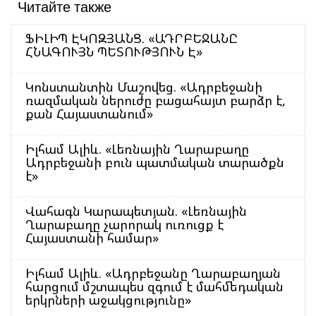
Читайте также
ՖԻԼԻՊ ԷԿՈԶՅԱՆՑ. «ԱԴՐԲԵՋԱՆԸ
ՀՆԱԳՈՒՅՆ ՊԵՏՈՒԹՅՈՒՆ Է»
Կոնստանտին Մաշովեց. «Ադրբեջանի
ռազմական ներուժը բացահայտ բարձր է,
քան Հայաստանում»
Իլհամ Ալիև. «Լեռնային Ղարաբաղը
Ադրբեջանի բուն պատմական տարածքն
է»
Վահագն Կարապետյան. «Լեռնային
Ղարաբաղը չարորակ ուռուցք է
Հայաստանի համար»
Իլհամ Ալիև. «Ադրբեջանը Ղարաբաղյան
հարցում մշտապես զգում է մահմեդական
երկրների աջակցությունը»