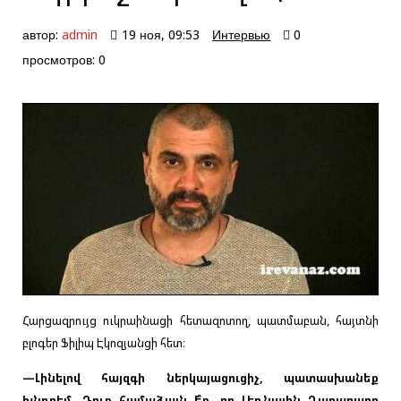
автор:
admin
19 ноя, 09:53
Интервью
0
просмотров: 0
Հարցազրույց ուկրաինացի հետազոտող, պատմաբան, հայտնի
բլոգեր Ֆիլիպ Էկոզյանցի հետ։
—Լինելով հայզգի ներկայացուցիչ, պատասխանեք
խնդրեմ, Դուք համաձայն ե՞ք, որ Լեռնային Ղարաբաղը