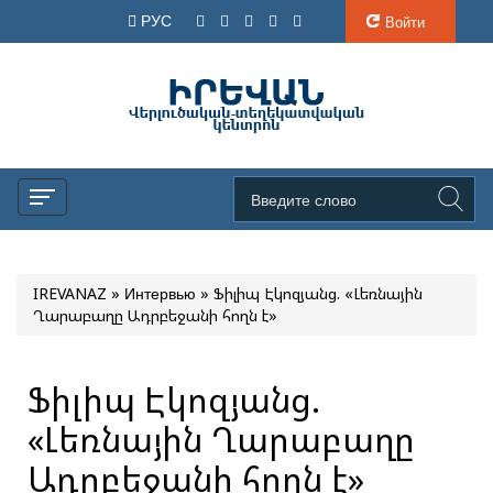
РУС
Войти
IREVANAZ
»
Интервью
» Ֆիլիպ Էկոզյանց. «Լեռնային
Ղարաբաղը Ադրբեջանի հողն է»
Ֆիլիպ Էկոզյանց.
«Լեռնային Ղարաբաղը
Ադրբեջանի հողն է»