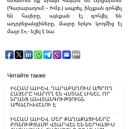
(Գարաբաղում – Խմբ.) ապրել, ինչքան զոհվել
են հայերը, այնքան էլ զոհվել են
ադրբեջանցիները, մայրը երկու կողմից էլ
մայր է»,- նշել է նա։
Читайте также
ԻԼՀԱՄ ԱԼԻԵՎ. ՂԱՐԱԲԱՂՈՒՄ ԱՊՐՈՂ
ՀԱՅԵՐԸ ԿԱՐՈՂ ԵՆ ՎՍՏԱՀ ԼԻՆԵԼ, ՈՐ
ՆՐԱՆՑ ԱՆՎՏԱՆԳՈՒԹՅՈՒՆՆ
ԱՊԱՀՈՎՎԵԼՈՒ Է
ԻԼՀԱՄ ԱԼԻԵՎ. ՄԵՐ ՔԱՂԱՔԱՑԻՆԵՐԸ
ԲՌՆՈՒԹՅԱՄԲ ՎՏԱՐՎԵԼ ԵՆ ՆԵՐԿԱՅԻՍ