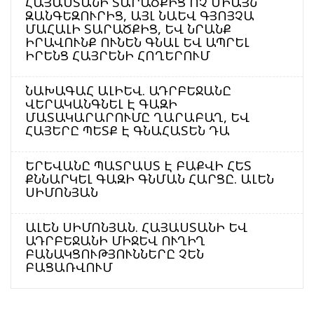
ՀԱՅԱՍՏԱՆԻ ՏԱՐԱԾՔԻՑ ՈՉ ՄԻԱՅՆ
ԶԱՆԳԵԶՈՒՐԻՑ, ԱՅԼ ՆԱԵՎ ԳՅՈՅՉԱ
ՄԱՀԱԼԻ ՏԱՐԱԾՔԻՑ, ԵՎ ՆՐԱՆՔ
ԻՐԱՎՈՒՆՔ ՈՒՆԵՆ ԳՆԱԼ ԵՎ ԱՊՐԵԼ
ԻՐԵՆՑ ՀԱՅՐԵՆԻ ՀՈՂԵՐՈՒՄ
ՆԱԽԱԳԱՀ ԱԼԻԵՎ. ԱԴՐԲԵՋԱՆԸ
ՎԵՐԱԿԱՆԳՆԵԼ Է ԳԱԶԻ
ՄԱՏԱԿԱՐԱՐՈՒՄԸ ՂԱՐԱԲԱՂ, ԵՎ
ՀԱՅԵՐԸ ՊԵՏՔ Է ԳՆԱՀԱՏԵՆ ԴԱ
ԵՐԵՎԱՆԸ ՊԱՏՐԱՍՏ Է ԲԱՔՎԻ ՀԵՏ
ՔՆՆԱՐԿԵԼ ԳԱԶԻ ԳՆՄԱՆ ՀԱՐՑԸ. ԱԼԵՆ
ՍԻՄՈՆՅԱՆ
ԱԼԵՆ ՍԻՄՈՆՅԱՆ. ՀԱՅԱՍՏԱՆԻ ԵՎ
ԱԴՐԲԵՋԱՆԻ ՄԻՋԵՎ ՈՒՂԻՂ
ԲԱՆԱԿՑՈՒԹՅՈՒՆՆԵՐԸ ՉԵՆ
ԲԱՑԱՌՎՈՒՄ