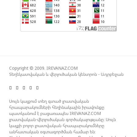
ՀԱՅԱՑՔ ՀԱՅԱՍՏԱՆԻՑ. ՈՐՔԱ՞Ն ԲԱՐՁՐ ԵՆ TRIPP-Ի
ԿՅԱՆՔԻ ԿՈՉՄԱՆ ՇԱՆՍԵՐՆ ԱՅՍ ՊԱՀԻՆ
ՀԱՊԿ-Ի ՄԱՍՆԱԿՑՈՒԹՅՈՒՆԸ ՂԱՐԱԲԱՂՅԱՆ
ՀԱԿԱՄԱՐՏՈՒԹՅԱՆՆ ԱՆՀՆԱՐ ԷՐ․ ԶԱԽԱՐՈՎԱ
ԻՐԱՆԱԿԱՆ ԵՐԿՈՒ ԼՐԱՏՎԱՄԻՋՈՑԻ
ԳՈՐԾՈՒՆԵՈՒԹՅՈՒՆ ԱԴՐԲԵՋԱՆՈՒՄ ԱՆՕՐԻՆԱԿԱՆ
Copyright © 2009. IREVANAZ.COM
Է ՃԱՆԱՉՎԵԼ
Տեղեկատվական և վերլուծական կենտրոն - Ադրբեջան
ՆԱԽԱԳԱՀ ԻԼՀԱՄ ԱԼԻԵՎԸ ՇՆՈՐՀԱՎՈՐԵԼ Է ԻՐ
Սույն կայքում տեղ գտած լրատվական
ՄԱԼԴԻՎՑԻ ԳՈՐԾԸՆԿԵՐ ՄՈՀԱՄՄԵԴ ՄՈՒԻԶԱՅԻՆ.
հրապարակումների հեղինակային իրավունքը
«ՄԵՆՔ ԳՈՀ ԵՆՔ ԱԴՐԲԵՋԱՆԻ ԵՎ ՄԱԼԴԻՎՆԵՐԻ
պատկանում է բացառապես IREVANAZ.COM
ՄԻՋԵՎ ՀԱՐԱԲԵՐՈՒԹՅՈՒՆՆԵՐԻ ԴԻՆԱՄԻԿ
լրատվական-վերլուծական գործակալությանը։ Սույն
ԶԱՐԳԱՑՈՒՄԻՑ»
կայքի բոլոր լրատվական հրապարակումները
անհատական օգտագործման համար են։