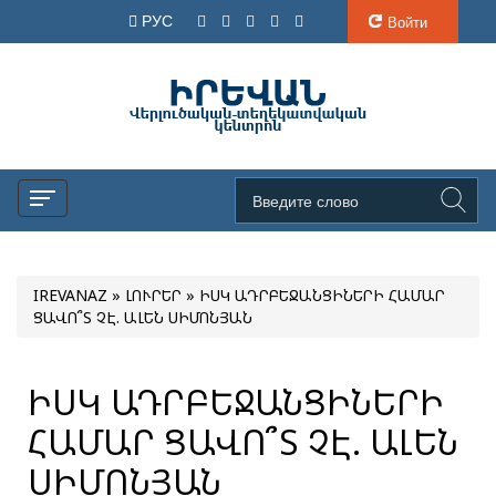
РУС
Войти
IREVANAZ
»
ԼՈՒՐԵՐ
» ԻՍԿ ԱԴՐԲԵՋԱՆՑԻՆԵՐԻ ՀԱՄԱՐ
ՑԱՎՈ՞Տ ՉԷ. ԱԼԵՆ ՍԻՄՈՆՅԱՆ
ԻՍԿ ԱԴՐԲԵՋԱՆՑԻՆԵՐԻ
ՀԱՄԱՐ ՑԱՎՈ՞Տ ՉԷ. ԱԼԵՆ
ՍԻՄՈՆՅԱՆ