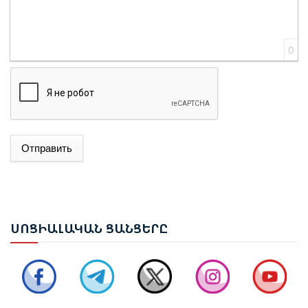
0
Отправить
ԱԴՐԲԵՋԱՆԻ ԱԳ ՆԱԽԱՐԱՐ ՋԵՅՀՈՒՆ ԲԱՅՐԱՄՈՎԸ
ՊԱՇՏՈՆԱԿԱՆ ԱՅՑՈՎ ԺԱՄԱՆԵԼ Է ՈՒԿՐԱԻՆԱ
ԵՐԵՎԱՆՈՒՄ ԿԱՅԱՑԵԼ Է ԱՆԻԻ ԿԱՄՐՋԻ
ՍՈՑ
ԻԱԼԱԿԱՆ ՑԱՆՑԵՐԸ
ՎԵՐԱԿԱՆԳՆՄԱՆ ՀԱՐՑԵՐՈՎ ՀԱՅԱՍՏԱՆ-ԹՈՒՐՔԻԱ
ԱՇԽԱՏԱՆՔԱՅԻՆ ԽՄԲԻ ՀԱՆԴԻՊՈՒՄԸ
ՔՆՆԱՐԿՎԵԼ Է ՀՀ ԿԱՌԱՎԱՐՈՒԹՅԱՆ 2026–2031