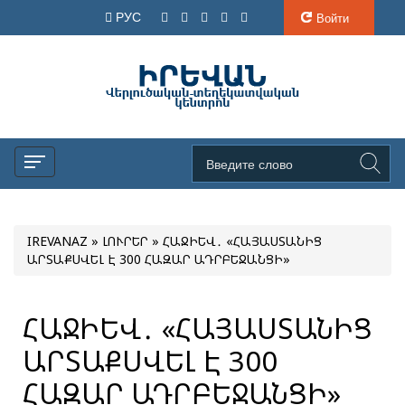
РУС
Войти
IREVANAZ
»
ԼՈՒՐԵՐ
» ՀԱՋԻԵՎ․ «ՀԱՅԱՍՏԱՆԻՑ
ԱՐՏԱՔՍՎԵԼ Է 300 ՀԱԶԱՐ ԱԴՐԲԵՋԱՆՑԻ»
ՀԱՋԻԵՎ․ «ՀԱՅԱՍՏԱՆԻՑ
ԱՐՏԱՔՍՎԵԼ Է 300
ՀԱԶԱՐ ԱԴՐԲԵՋԱՆՑԻ»