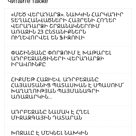
Читайте также
«ՄԵԾ ՎԵՐԱԴԱՐՁ». ՆԱԽԿԻՆ ՀԱՐԿԱԴԻՐ
ՏԵՂԱՀԱՆՎԱԾՆԵՐԻ ՀԱՅՐԵՆԻ ՀՈՂԵՐ
ՎԵՐԱԴԱՐՁԻ ՇՐՋԱՆԱԿՆԵՐՈՒՄ
ԱՌԱՋԻՆ 23 ԸՆՏԱՆԻՔՆԵՐՆ
ՈՒՂԵՎՈՐՎԵԼ ԵՆ ՖԻԶՈՒԼԻ
ՓԱՇԻՆՅԱՆԸ ՓՈՐՁՈՒՄ Է ԽԱԹԱՐԵԼ
ԱԴՐԲԵՋԱՆՑԻՆԵՐԻ ՎԵՐԱԴԱՐՁԻ
ԻՐԱՎՈՒՆՔԸ
ՀԻՔՄԵԹ ՀԱՋԻԵՎ. ԱԴՐԲԵՋԱՆԸ
ՀԱՅԱՍՏԱՆԻՑ ՊԱՏԱՍԽԱՆ Է ՍՊԱՍՈՒՄ՝
ԽԱՂԱՂՈՒԹՅԱՆ ՊԱՅՄԱՆԱԳՐԻ
ԱՌԱՋԱՐԿԻՆ...
ԱԴՐԲԵՋԱՆԸ ՆԱՄԱԿ Է ՀՂԵԼ
ՄԻՋԱԶԳԱՅԻՆ ԴԱՏԱՐԱՆ
ԽՈՋԱԼԸ Է ՄԵԿՆԵԼ ՆԱԽԿԻՆ