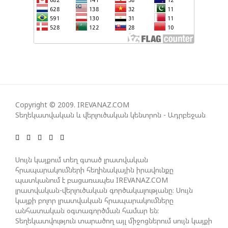
ԿՅԱՆՔԻ ԿՈՉՄԱՆ ՇԱՆՍԵՐՆ ԱՅՍ ՊԱՀԻՆ
ՀԱՊԿ-Ի ՄԱՍՆԱԿՑՈՒԹՅՈՒՆԸ ՂԱՐԱԲԱՂՅԱՆ
ՀԱԿԱՄԱՐՏՈՒԹՅԱՆՆ ԱՆՀՆԱՐ ԷՐ․ ԶԱԽԱՐՈՎԱ
ԻՐԱՆԱԿԱՆ ԵՐԿՈՒ ԼՐԱՏՎԱՄԻՋՈՑԻ
ԳՈՐԾՈՒՆԵՈՒԹՅՈՒՆ ԱԴՐԲԵՋԱՆՈՒՄ ԱՆՕՐԻՆԱԿԱՆ
Copyright © 2009. IREVANAZ.COM
Տեղեկատվական և վերլուծական կենտրոն - Ադրբեջան
Է ՃԱՆԱՉՎԵԼ
ՆԱԽԱԳԱՀ ԻԼՀԱՄ ԱԼԻԵՎԸ ՇՆՈՐՀԱՎՈՐԵԼ Է ԻՐ
Սույն կայքում տեղ գտած լրատվական
ՄԱԼԴԻՎՑԻ ԳՈՐԾԸՆԿԵՐ ՄՈՀԱՄՄԵԴ ՄՈՒԻԶԱՅԻՆ.
հրապարակումների հեղինակային իրավունքը
«ՄԵՆՔ ԳՈՀ ԵՆՔ ԱԴՐԲԵՋԱՆԻ ԵՎ ՄԱԼԴԻՎՆԵՐԻ
պատկանում է բացառապես IREVANAZ.COM
ՄԻՋԵՎ ՀԱՐԱԲԵՐՈՒԹՅՈՒՆՆԵՐԻ ԴԻՆԱՄԻԿ
լրատվական-վերլուծական գործակալությանը։ Սույն
ԶԱՐԳԱՑՈՒՄԻՑ»
կայքի բոլոր լրատվական հրապարակումները
անհատական օգտագործման համար են։
Տեղեկատվություն տարածող այլ միջոցներում սույն կայքի