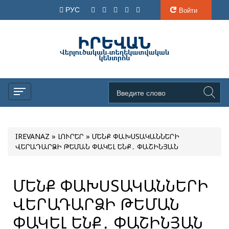
РУС
Войти
IREVANAZ
»
ԼՈՒՐԵՐ
» ՄԵՆՔ ՓԱԽUՏԱԿԱՆՆԵՐԻ
ՎԵՐԱԴԱՐՁԻ ԹԵՄԱՆ ՓԱԿԵԼ ԵՆՔ․ ՓԱՇԻՆՅԱՆ
ՄԵՆՔ ՓԱԽUՏԱԿԱՆՆԵՐԻ
ՎԵՐԱԴԱՐՁԻ ԹԵՄԱՆ
ՓԱԿԵԼ ԵՆՔ․ ՓԱՇԻՆՅԱՆ