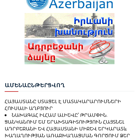
ԹՈՒՐՔԻԱՅԻ ՀԵՏ ՀԱՏՈՒԿ ԲԱՆԱԳՆԱՑԻ ՀԵՏ
ԿԱՊՎԱԾ ՈՐՈՇՈՒՄ ԴԵՌ ՉԿԱ․ ՓԱՇԻՆՅԱՆ
ՆԱԽԱԳԱՀ ԻԼՀԱՄ ԱԼԻԵՎԸ ՄԱՍՆԱԿՑԵԼ Է
ՇՈՒՇԻԻ 4-ՐԴ ԳԼՈԲԱԼ ՄԵԴԻԱ ՖՈՐՈՒՄԻ ԲԱՑՄԱՆԸ
ԻՆՉՈ՞Ւ Է ՆԱԽԱԳԱՀ ԱԼԻԵՎԸ ԲԱՑԱՀԱՅՏՈՐԵՆ
ՋԱՆԵՍ ՆԱԶԱՐՅԱՆԸ ՈՍԿԵ ՄԵԴԱԼ ՆՎԱՃԵՑ
ՊԱՇՏՊԱՆՈՒՄ ՈՒԿՐԱԻՆԱՆ, ՄԻՆՉԴԵՌ
ԲԱՔՎՈՒՄ
ԿԵՆՏՐՈՆԱԿԱՆ ԱՍԻԱՅԻ ԱՌԱՋՆՈՐԴՆԵՐԸ ԼՌՈՒՄ
ԵՆ
ՆԱԽԱԳԱՀ ԻԼՀԱՄ ԱԼԻԵՎԸ ՇՈՒՇԱՅՒ 4-ՐԴ
ԹՈՒՐՔԻԱՆ ԵՐԲԵՔ ՉԻ ԹՈՂՆԻ ԻՐ ԿԻՊՐԱԹՈՒՐՔ
ԳԼՈԲԱԼ ՄԵԴԻԱ ՖՈՐՈՒՄՈՒՄ ՆԵՐԿԱՅԱՑՐԵՑ
ԵՂԲԱՅՐՆԵՐԻՆ ԵՎ ՔՈՒՅՐԵՐԻՆ ՄԵՆԱԿ․ ԷՐԴՈՂԱՆ
ՊԵՏՈՒԹՅԱՆ ՔԱՂԱՔԱԿԱՆ
ԱՌԱՋՆԱՀԵՐԹՈՒԹՅՈՒՆՆԵՐԸ ԵՎ ԽԱՂԱՂՈՒԹՅԱՆ
ՌԱԶՄԱՎԱՐՈՒԹՅՈՒՆԸ
ԱՄԵ
ՆԱԸՆԹԵՐՑՎՈՂ
ԹՈՒՐՔԻԱՆ ՍԿՍԵԼ Է ԱՔՅԱՔԱ-ԳՅՈՒՄՐԻ ՀԱՏՎԱԾԻ
ԻԼՀԱՄ ԱԼԻԵՎ. Ի ԴԵՄՍ ԱԴՐԲԵՋԱՆԻ՝
ՎԵՐԱԿԱՆԳՆՈՒՄԸ
ՀԱՅԱՍՏԱՆԸ ՍՏԱՑԵԼ Է ՄԱՏԱԿԱՐԱՐՈՒՄՆԵՐԻ
ՀՈՒՍԱԼԻ ԱՂԲՅՈՒՐ
ՆԱԽԱԳԱՀ ԻԼՀԱՄ ԱԼԻԵՎԸ՝ ԹՐԱՄՓԻՆ.
ՑԱՆԿԱՆՈՒՄ ԵՄ ԵՐԱԽՏԱԳԻՏՈՒԹՅՈՒՆ ՀԱՅՏՆԵԼ
ԲԱՔՎԻ ԴԱՏԱՐԱՆԸ ՇԱՐՈՒՆԱԿՈՒՄ Է ՔՆՆԵԼ ՀԱՅ
ԱԴՐԲԵՋԱՆԻ ԵՎ ՀԱՅԱՍՏԱՆԻ ՄԻՋԵՎ ԵՐԿԱՐԱՏև
ՔԱՂԱՔԱՑԻՆԵՐԻ ՎԵՐԱԲԵՐՅԱԼ ԴԻՄՈՒՄՆԵՐԸ
ԽԱՂԱՂՈՒԹՅԱՆ ԱՌԱՋԽԱՂԱՑՄԱՆ ԳՈՐԾՈՒՄ ՁԵՐ
ԱՆՓՈԽԱՐԻՆԵԼԻ ԴԵՐԻ ՀԱՄԱՐ