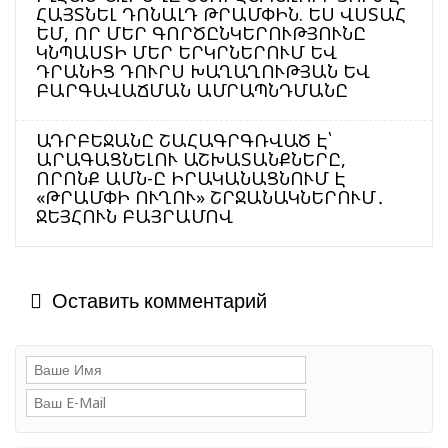
ՀԱՅՏՆԵԼ ԴՈՆԱԼԴ ԹՐԱՄՓԻՆ. ԵՍ ՎՍՏԱՀ
ԵՄ, ՈՐ ՄԵՐ ԳՈՐԾԸՆԿԵՐՈՒԹՅՈՒՆԸ
ԿՆՊԱՍՏԻ ՄԵՐ ԵՐԿՐՆԵՐՈՒՄ ԵՎ
ԴՐԱՆԻՑ ԴՈՒՐՍ ԽԱՂԱՂՈՒԹՅԱՆ ԵՎ
ԲԱՐԳԱՎԱՃՄԱՆ ԱՄՐԱՊՆԴՄԱՆԸ
ԱԴՐԲԵՋԱՆԸ ՇԱՀԱԳՐԳՌՎԱԾ Է՝
ԱՐԱԳԱՑՆԵԼՈՒ ԱՇԽԱՏԱՆՔՆԵՐԸ,
ՈՐՈՆՔ ԱՄՆ-Ը ԻՐԱԿԱՆԱՑՆՈՒՄ Է
«ԹՐԱՄՓԻ ՈՒՂՈՒ» ՇՐՋԱՆԱԿՆԵՐՈՒՄ․
ՋԵՅՀՈՒՆ ԲԱՅՐԱՄՈՎ
Оставить комментарий