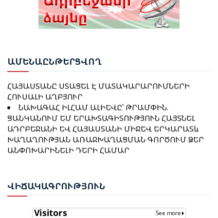
ԵՆ
ՆԱԽԱԳԱՀ ԻԼՀԱՄ ԱԼԻԵՎԸ ՇՈՒՇԱՅՒ 4-ՐԴ
ԹՈՒՐՔԻԱՆ ԵՐԲԵՔ ՉԻ ԹՈՂՆԻ ԻՐ ԿԻՊՐԱԹՈՒՐՔ
ԳԼՈԲԱԼ ՄԵԴԻԱ ՖՈՐՈՒՄՈՒՄ ՆԵՐԿԱՅԱՑՐԵՑ
ԵՂԲԱՅՐՆԵՐԻՆ ԵՎ ՔՈՒՅՐԵՐԻՆ ՄԵՆԱԿ․ ԷՐԴՈՂԱՆ
ՊԵՏՈՒԹՅԱՆ ՔԱՂԱՔԱԿԱՆ
ԱՌԱՋՆԱՀԵՐԹՈՒԹՅՈՒՆՆԵՐԸ ԵՎ ԽԱՂԱՂՈՒԹՅԱՆ
ՌԱԶՄԱՎԱՐՈՒԹՅՈՒՆԸ
ԱՄԵ
ՆԱԸՆԹԵՐՑՎՈՂ
ԹՈՒՐՔԻԱՆ ՍԿՍԵԼ Է ԱՔՅԱՔԱ-ԳՅՈՒՄՐԻ ՀԱՏՎԱԾԻ
ԻԼՀԱՄ ԱԼԻԵՎ. Ի ԴԵՄՍ ԱԴՐԲԵՋԱՆԻ՝
ՎԵՐԱԿԱՆԳՆՈՒՄԸ
ՀԱՅԱՍՏԱՆԸ ՍՏԱՑԵԼ Է ՄԱՏԱԿԱՐԱՐՈՒՄՆԵՐԻ
ՀՈՒՍԱԼԻ ԱՂԲՅՈՒՐ
ՆԱԽԱԳԱՀ ԻԼՀԱՄ ԱԼԻԵՎԸ՝ ԹՐԱՄՓԻՆ.
ՑԱՆԿԱՆՈՒՄ ԵՄ ԵՐԱԽՏԱԳԻՏՈՒԹՅՈՒՆ ՀԱՅՏՆԵԼ
ԲԱՔՎԻ ԴԱՏԱՐԱՆԸ ՇԱՐՈՒՆԱԿՈՒՄ Է ՔՆՆԵԼ ՀԱՅ
ԱԴՐԲԵՋԱՆԻ ԵՎ ՀԱՅԱՍՏԱՆԻ ՄԻՋԵՎ ԵՐԿԱՐԱՏև
ՔԱՂԱՔԱՑԻՆԵՐԻ ՎԵՐԱԲԵՐՅԱԼ ԴԻՄՈՒՄՆԵՐԸ
ԽԱՂԱՂՈՒԹՅԱՆ ԱՌԱՋԽԱՂԱՑՄԱՆ ԳՈՐԾՈՒՄ ՁԵՐ
ԱՆՓՈԽԱՐԻՆԵԼԻ ԴԵՐԻ ՀԱՄԱՐ
ԱԼԻԵՎ․ «3+3» ՁԵՎԱՉԱՓԸ ՊԵՏՔ Է ՆԵՐԱՌԻ
ԱԴՐԲԵՋԱՆԻ ՄԻԼԻ ՄԱՋԼԻՍԻ ԽՈՍՆԱԿ ՍԱՀԻԲԱ
ԱՄԲՈՂՋ ՏԱՐԱԾԱՇՐՋԱՆԻՆ ՎԵՐԱԲԵՐՈՂ ՀԱՐՑԵՐԸ
ԳԱՖԱՐՈՎԱՆ ՊԱՇՏՈՆԱԿԱՆ ԱՅՑՈՎ ԺԱՄԱՆԵԼ Է
ԻՐԱՆԱԿԱՆ ԵՐԿՈՒ ԼՐԱՏՎԱՄԻՋՈՑԻ
ԱԴԴԻՍ ԱԲԱԲԱ: ԱՅՑԻ ԸՆԹԱՑՔՈՒՄ ՄՄ-Ի ԽՈՍՆԱԿԸ
ՎԻՃ
ԱԿԱԳՐՈՒԹՅՈՒՆ
ԳՈՐԾՈՒՆԵՈՒԹՅՈՒՆ ԱԴՐԲԵՋԱՆՈՒՄ ԱՆՕՐԻՆԱԿԱՆ
ՀԱՆԴԻՊՈՒՄՆԵՐ ԵՎ ԲԱՆԱԿՑՈՒԹՅՈՒՆՆԵՐ
Է ՃԱՆԱՉՎԵԼ
ԿՈՒՆԵՆԱ ԵԹՈՎՊԻԱՅԻ ԲԱՐՁՐԱՍՏԻՃԱՆ
ԱՄՆ-ԻՐԱՆ ՓՈԽՀՐԱՁԳՈՒԹՅՈՒՆ․ ԹՐԱՄՓԸ
ՊԱՇՏՈՆՅԱՆԵՐԻ ՀԵՏ