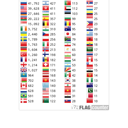
ՍՊԱՌՆՈՒՄ Է «ՇԱՐՔԻՑ ՀԱՆԵԼ» ԻՐԱՆԻ
ԷԼԵԿՏՐԱԿԱՅԱՆՆԵՐԸ
ԱԴՐԲԵՋԱՆԸ ԵՎ ՍԼՈՎԱԿԻԱՆ ՍՏՈՐԱԳՐԵԼ ԵՆ
ՀԱՋԻԶԱԴԵՆ՝ ԶԱԽԱՐՈՎԱՅԻՆ. ՊԵՏՔ Է ՎԵՐՋ ԴՐՎԻ՝
ԳԱՂՏՆԻ ՏԵՂԵԿԱՏՎՈՒԹՅԱՆ ՓՈԽԱՆԱԿՄԱՆ
ՌՈՒՍ-ՀԱՅԿԱԿԱՆ ՀԱՐԱԲԵՐՈՒԹՅՈՒՆՆԵՐԻՆ
ՄԱՍԻՆ ՀԱՄԱՁԱՅՆԱԳԻՐ
ՎԵՐԱԲԵՐՈՂ ՀԱՐՑԵՐԸ ԱԴՐԲԵՋԱՆԻ ՆԿԱՏՄԱՄԲ
ԱԴՐԲԵՋԱՆԻ ՆԱԽԱԳԱՀ ԻԼՀԱՄ ԱԼԻԵՎԻ
ՄԵԿՆԱԲԱՆԵԼՈՒ ՊՐԱԿՏԻԿԱՅԻՆ
ԳԵՐՄԱՆԻԱ ԿԱՏԱՐԱԾ ՊԱՇՏՈՆԱԿԱՆ ԱՅՑԸ
ՇԱՐՈՒՆԱԿՈՒՄ Է ԼԱՅՆՈՐԵՆ ԼՈՒՍԱԲԱՆՎԵԼ
ՄԻՋԱԶԳԱՅԻՆ ՄԱՄՈՒԼՈՒՄ
ՈՉ ՈՔ ԻՆՁ ՉԻ ԹԵԼԱԴՐԵԼՈՒ ԻՆՁ ՝ ՎԱՃԱՌԵԼ
ԹՈՒՐՔԻԱՅԻՆ F-35, ԹԵ ՈՉ. ԹՐԱՄՓ
ՀԱՅԱՑՔ ՀԱՅԱՍՏԱՆԻՑ. ՈՐՔԱ՞Ն ԲԱՐՁՐ ԵՆ TRIPP-Ի
ԿՅԱՆՔԻ ԿՈՉՄԱՆ ՇԱՆՍԵՐՆ ԱՅՍ ՊԱՀԻՆ
ՀԱՊԿ-Ի ՄԱՍՆԱԿՑՈՒԹՅՈՒՆԸ ՂԱՐԱԲԱՂՅԱՆ
ՀԱԿԱՄԱՐՏՈՒԹՅԱՆՆ ԱՆՀՆԱՐ ԷՐ․ ԶԱԽԱՐՈՎԱ