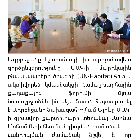
Ադրբեջանը կշարունակի իր արդյունավետ
գործընկերությունը ՄԱԿ-ի մարդկային
բնակավայրերի ծրագրի (UN-Habitat) հետ և
ակտիվորեն կմասնակցի Համաշխարհային
քաղաքային ֆորումի մյուս
նստաշրջաններին։ Այս մասին հայտարարել
է Ադրբեջանի նախագահ Իլհամ Ալիևը ՄԱԿ-
ի գլխավոր քարտուղարի տեղակալ Ամինա
Մոհամմեդի հետ հանդիպման ժամանակ։
Հանդիպման ժամանակ նշվել է, որ