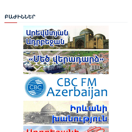
ՆԱԽԱԳԱՀ ՎԱՀԱԳՆ ԽԱՉԱՏՈՒՐՅԱՆԸ ՍՏՈՐԱԳՐԵՑ
ԲԱԺ
ԻՆՆԵՐ
ՆԻԿՈԼ ՓԱՇԻՆՅԱՆԻՆ ՎԱՐՉԱՊԵՏ ՆՇԱՆԱԿԵԼՈՒ
ՄԱՍԻՆ ՀՐԱՄԱՆԱԳԻՐԸ
ԻԼՀԱՄ ԱԼԻԵՎ. ԿԵՆՏՐՈՆԱԿԱՆ ԱՍԻԱՅԻ ԵՐԿՐՆԵՐԻ
ՀԵՏ ՀԱՐԱԲԵՐՈՒԹՅՈՒՆՆԵՐԸ ԱԴՐԲԵՋԱՆԻ
ԱՐՏԱՔԻՆ ՔԱՂԱՔԱԿԱՆՈՒԹՅԱՆ ՀԻՄՆԱԿԱՆ
ԱՌԱՋՆԱՀԵՐԹՈՒԹՅՈՒՆՆԵՐԻՑ ՄԵԿՆ ԵՆ
ԹՈՒՐՔԻԱՅԻ ՀԵՏ ՀԱՏՈՒԿ ԲԱՆԱԳՆԱՑԻ ՀԵՏ
ԿԱՊՎԱԾ ՈՐՈՇՈՒՄ ԴԵՌ ՉԿԱ․ ՓԱՇԻՆՅԱՆ
ՆԱԽԱԳԱՀ ԻԼՀԱՄ ԱԼԻԵՎԸ ՄԱՍՆԱԿՑԵԼ Է
ՇՈՒՇԻԻ 4-ՐԴ ԳԼՈԲԱԼ ՄԵԴԻԱ ՖՈՐՈՒՄԻ ԲԱՑՄԱՆԸ
ԻՆՉՈ՞Ւ Է ՆԱԽԱԳԱՀ ԱԼԻԵՎԸ ԲԱՑԱՀԱՅՏՈՐԵՆ
ՋԱՆԵՍ ՆԱԶԱՐՅԱՆԸ ՈՍԿԵ ՄԵԴԱԼ ՆՎԱՃԵՑ
ՊԱՇՏՊԱՆՈՒՄ ՈՒԿՐԱԻՆԱՆ, ՄԻՆՉԴԵՌ
ԲԱՔՎՈՒՄ
ԿԵՆՏՐՈՆԱԿԱՆ ԱՍԻԱՅԻ ԱՌԱՋՆՈՐԴՆԵՐԸ ԼՌՈՒՄ