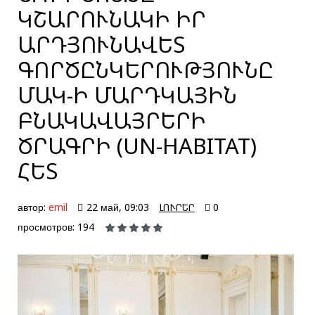
ԿՇԱՐՈՒՆԱԿԻ ԻՐ
ԱՐԴՅՈՒՆԱՎԵՏ
ԳՈՐԾԸՆԿԵՐՈՒԹՅՈՒՆԸ
ՄԱԿ-Ի ՄԱՐԴԿԱՅԻՆ
ԲՆԱԿԱՎԱՅՐԵՐԻ
ԾՐԱԳՐԻ (UN-HABITAT)
ՀԵՏ
автор:
emil
22 май, 09:03
ԼՈՒՐԵՐ
0
просмотров: 194