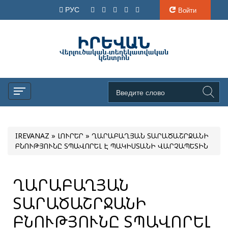
РУС
Войти
IREVANAZ
»
ԼՈՒՐԵՐ
» ՂԱՐԱԲԱՂՅԱՆ ՏԱՐԱԾԱՇՐՋԱՆԻ
ԲՆՈՒԹՅՈՒՆԸ ՏՊԱՎՈՐԵԼ Է ՊԱԿԻՍՏԱՆԻ ՎԱՐՉԱՊԵՏԻՆ
ՂԱՐԱԲԱՂՅԱՆ
ՏԱՐԱԾԱՇՐՋԱՆԻ
ԲՆՈՒԹՅՈՒՆԸ ՏՊԱՎՈՐԵԼ