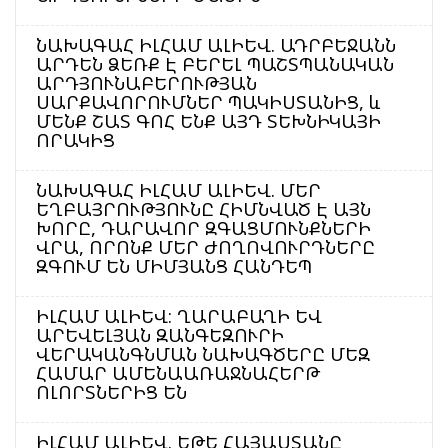
ՆԱԽԱԳԱՀ ԻԼՀԱՄ ԱԼԻԵՎ. ԱԴՐԲԵՋԱՆՆ
ԱՐԴԵՆ ՁԵՌՔ Է ԲԵՐԵԼ ՊԱՇՏՊԱՆԱԿԱՆ
ԱՐԴՅՈՒՆԱԲԵՐՈՒԹՅԱՆ
ՍԱՐՔԱՎՈՐՈՒՄՆԵՐ ՊԱԿԻՍՏԱՆԻՑ, և
ՄԵՆՔ ՇԱՏ ԳՈՀ ԵՆՔ ԱՅԴ ՏԵԽՆԻԿԱՅԻ
ՈՐԱԿԻՑ
ՆԱԽԱԳԱՀ ԻԼՀԱՄ ԱԼԻԵՎ. ՄԵՐ
ԵՂԲԱՅՐՈՒԹՅՈՒՆԸ ՀԻՄՆՎԱԾ Է ԱՅՆ
ԽՈՐԸ, ԴԱՐԱՎՈՐ ԶԳԱՑՄՈՒՆՔՆԵՐԻ
ՎՐԱ, ՈՐՈՆՔ ՄԵՐ ԺՈՂՈՎՈՒՐԴՆԵՐԸ
ԶԳՈՒՄ ԵՆ ՄԻՄՅԱՆՑ ՀԱՆԴԵՊ
ԻԼՀԱՄ ԱԼԻԵՎ: ՂԱՐԱԲԱՂԻ ԵՎ
ԱՐԵՎԵԼՅԱՆ ԶԱՆԳԵԶՈՒՐԻ
ՎԵՐԱԿԱՆԳՆՄԱՆ ՆԱԽԱԳԾԵՐԸ ՄԵԶ
ՀԱՄԱՐ ԱՄԵՆԱԱՌԱՋՆԱՀԵՐԹ
ՈԼՈՐՏՆԵՐԻՑ ԵՆ
ԻԼՀԱՄ ԱԼԻԵՎ. ԵԹԵ ՀԱՅԱՍՏԱՆԸ