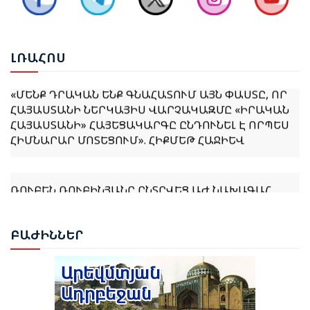
ՔՆՆԱՐԿՎԵԼ Է ՀՀ ԿԱՌԱՎԱՐՈՒԹՅԱՆ 2026–2031
ԹՎԱԿԱՆՆԵՐԻ ԾՐԱԳՐԻ ՆԱԽԱԳԻԾԸ
ԼՌԱ
ՀՈՍ
«ՄԵՆՔ ԴՐԱԿԱՆ ԵՆՔ ԳՆԱՀԱՏՈՒՄ ԱՅՆ ՓԱՍՏԸ, ՈՐ
ՀԱՅԱՍՏԱՆԻ ՆԵՐԿԱՅԻՍ ՎԱՐՉԱԿԱԶՄԸ «ԻՐԱԿԱՆ
ՀԱՅԱՍՏԱՆԻ» ՀԱՅԵՑԱԿԱՐԳԸ ԸՆԴՈՒՆԵԼ Է ՈՐՊԵՍ
ՀԻՄՆԱՐԱՐ ՄՈՏԵՑՈՒՄ». ՀԻՔՄԵԹ ՀԱՋԻԵՎ
ՌՈՒԲԵՆ ՌՈՒԲԻՆՅԱՆԸ ԸՆՏՐՎԵՑ ԱԺ ՆԱԽԱԳԱՀ
ՆԱԽԱԳԱՀ ՎԱՀԱԳՆ ԽԱՉԱՏՈՒՐՅԱՆԸ ՍՏՈՐԱԳՐԵՑ
ԲԱԺ
ԻՆՆԵՐ
ՆԻԿՈԼ ՓԱՇԻՆՅԱՆԻՆ ՎԱՐՉԱՊԵՏ ՆՇԱՆԱԿԵԼՈՒ
ՄԱՍԻՆ ՀՐԱՄԱՆԱԳԻՐԸ
ԻԼՀԱՄ ԱԼԻԵՎ. ԿԵՆՏՐՈՆԱԿԱՆ ԱՍԻԱՅԻ ԵՐԿՐՆԵՐԻ