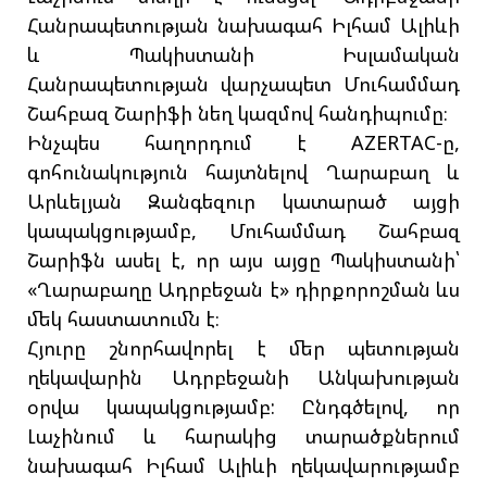
Հանրապետության նախագահ Իլհամ Ալիևի
և Պակիստանի Իսլամական
Հանրապետության վարչապետ Մուհամմադ
Շահբազ Շարիֆի նեղ կազմով հանդիպումը։
Ինչպես հաղորդում է AZERTAC-ը,
գոհունակություն հայտնելով Ղարաբաղ և
Արևելյան Զանգեզուր կատարած այցի
կապակցությամբ, Մուհամմադ Շահբազ
Շարիֆն ասել է, որ այս այցը Պակիստանի՝
«Ղարաբաղը Ադրբեջան է» դիրքորոշման ևս
մեկ հաստատումն է։
Հյուրը շնորհավորել է մեր պետության
ղեկավարին Ադրբեջանի Անկախության
օրվա կապակցությամբ: Ընդգծելով, որ
Լաչինում և հարակից տարածքներում
նախագահ Իլհամ Ալիևի ղեկավարությամբ