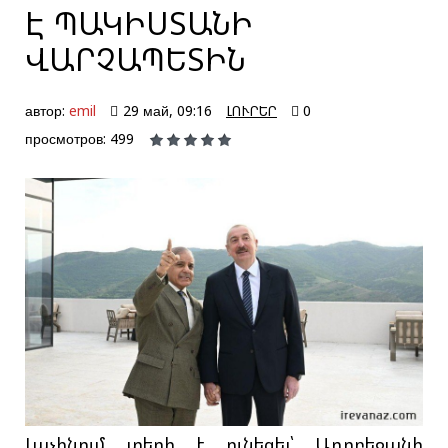
Է ՊԱԿԻՍՏԱՆԻ
ՎԱՐՉԱՊԵՏԻՆ
автор:
emil
29 май, 09:16
ԼՈՒՐԵՐ
0
просмотров: 499
Լաչինում տեղի է ունեցել՝ Ադրբեջանի