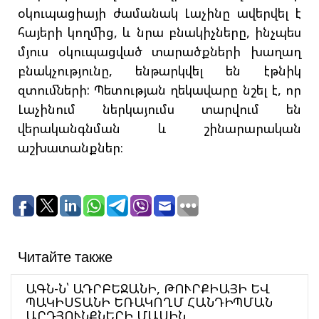
օկուպացիայի ժամանակ Լաչինը ավերվել է
հայերի կողմից, և նրա բնակիչները, ինչպես
մյուս օկուպացված տարածքների խաղաղ
բնակչությունը, ենթարկվել են էթնիկ
զտումների: Պետության ղեկավարը նշել է, որ
Լաչինում ներկայումս տարվում են
վերականգնման և շինարարական
աշխատանքներ։
Читайте также
ԱԳՆ-Ն՝ ԱԴՐԲԵՋԱՆԻ, ԹՈՒՐՔԻԱՅԻ ԵՎ
ՊԱԿԻՍՏԱՆԻ ԵՌԱԿՈՂՄ ՀԱՆԴԻՊՄԱՆ
ԱՐԴՅՈՒՆՔՆԵՐԻ ՄԱՍԻՆ