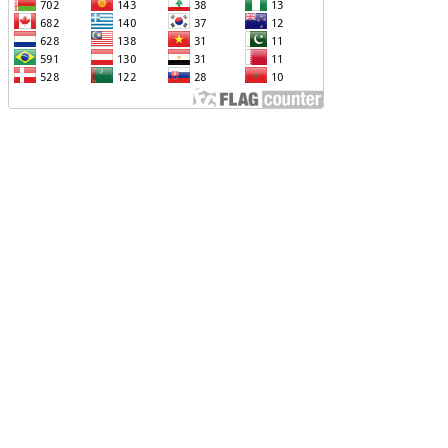
ՆՕՐԻՆԱԿԱՆ Է ՃԱՆԱՉՎԵԼ
ԱԽԱԳԱՀ ԻԼՀԱՄ ԱԼԻԵՎԸ ՇՆՈՐՀԱՎՈՐԵԼ Է
Ր ՄԱԼԴԻՎՑԻ ԳՈՐԾԸՆԿԵՐ ՄՈՀԱՄՄԵԴ
ՈՒԻԶԱՅԻՆ. «ՄԵՆՔ ԳՈՀ ԵՆՔ ԱԴՐԲԵՋԱՆԻ
Վ ՄԱԼԴԻՎՆԵՐԻ ՄԻՋԵՎ
ԱՐԱԲԵՐՈՒԹՅՈՒՆՆԵՐԻ ԴԻՆԱՄԻԿ
ԱՐԳԱՑՈՒՄԻՑ»
ԱՐՈՒՆԱԿՎՈՒՄ Է «ՄԵԾ ՎԵՐԱԴԱՐՁ»
ՐԱԳՐԻ ԻՐԱԿԱՆԱՑՈՒՄԸ
ԴՐԲԵՋԱՆԸ ՄԱԿ-Ի ԱՆՎՏԱՆԳՈՒԹՅԱՆ
ՈՐՀՐԴՈՒՄ ՇԵՇՏԵԼ Է ԱԽ-Ի ԲԱՆԱՁԵՎԵՐԻ
ԱՏԱՐՄԱՆ ԱՆՀՐԱԺԵՇՏՈՒԹՅՈՒՆԸ