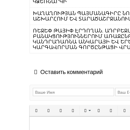
ԿՁԵՌՆԱՐԿԻ
ԽԱՂԱՂՈՒԹՅԱՆ ՊԱՅՄԱՆԱԳԻՐԸ ՆՈ
ԱՇԽԱՐՀՈՒՄ ԵՎ ՏԱՐԱԾԱՇՐՋԱՆՈՒՄ
ՌԵՋԵՓ ԹԱՅԻՓ ԷՐԴՈՂԱՆ. ԱԴՐԲԵՋ
ԲԱՆԱԿՑՈՒԹՅՈՒՆՆԵՐՈՒՄ ԱՌԱՋԸՆԹ
ԿԱՆԴՐԱԴԱՌՆԱ ԱՆԿԱՐԱՅԻ ԵՎ ԵՐ
ԿԱՐԳԱՎՈՐՄԱՆ ԳՈՐԾԸՆԹԱՑԻ ՎՐ
Оставить комментарий
Полужирный
Курсив
Подчеркнутый
Зачеркнутый
Выравнивани
Нумерованн
Марки