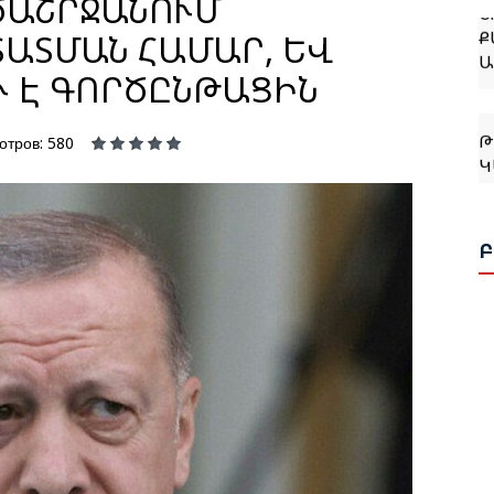
ԾԱՇՐՋԱՆՈՒՄ
Ք
Ա
ԱՏՄԱՆ ՀԱՄԱՐ, ԵՎ
Ւ Է ԳՈՐԾԸՆԹԱՑԻՆ
Թ
Կ
отров: 580
Ջ
Բ
Թ
Կ
Ք
Թ
Հ