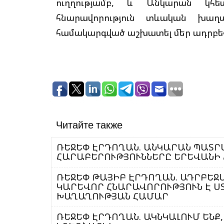
ուղղությամբ, և Անկարան կհ
հնարավորություն տևական խաղա
համակարգված աշխատել մեր ադրբեջա
Читайте также
ՌԵՋԵՓ ԷՐԴՈՂԱՆ. ԱՆԿԱՐԱՆ ՊԱՏՐ
ՀԱՐԱԲԵՐՈՒԹՅՈՒՆՆԵՐԸ ԵՐԵՎԱՆԻ 
ՌԵՋԵՓ ԹԱՅԻԲ ԷՐԴՈՂԱՆ. ԱԴՐԲԵՋ
ԿԱՐԵՎՈՐ ՀՆԱՐԱՎՈՐՈՒԹՅՈՒՆ Է Ս
ԽԱՂԱՂՈՒԹՅԱՆ ՀԱՄԱՐ
ՌԵՋԵՓ ԷՐԴՈՂԱՆ. ԱԿՆԿԱԼՈՒՄ ԵՆՔ