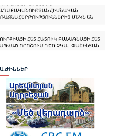
ԱՂԱՔԱԿԱՆՈՒԹՅԱՆ ՀԻՄՆԱԿԱՆ
ՌԱՋՆԱՀԵՐԹՈՒԹՅՈՒՆՆԵՐԻՑ ՄԵԿՆ ԵՆ
ՈՒՐՔԻԱՅԻ ՀԵՏ ՀԱՏՈՒԿ ԲԱՆԱԳՆԱՑԻ ՀԵՏ
ԱՊՎԱԾ ՈՐՈՇՈՒՄ ԴԵՌ ՉԿԱ․ ՓԱՇԻՆՅԱՆ
ԱՆԵՍ ՆԱԶԱՐՅԱՆԸ ՈՍԿԵ ՄԵԴԱԼ ՆՎԱՃԵՑ
ԱՔՎՈՒՄ
ԲԱԺ
ԻՆՆԵՐ
ՈՒՐՔԻԱՆ ԵՐԲԵՔ ՉԻ ԹՈՂՆԻ ԻՐ
ԻՊՐԱԹՈՒՐՔ ԵՂԲԱՅՐՆԵՐԻՆ ԵՎ
ՈՒՅՐԵՐԻՆ ՄԵՆԱԿ․ ԷՐԴՈՂԱՆ
ՈՒՐՔԻԱՆ ՍԿՍԵԼ Է ԱՔՅԱՔԱ-ԳՅՈՒՄՐԻ
ԱՏՎԱԾԻ ՎԵՐԱԿԱՆԳՆՈՒՄԸ