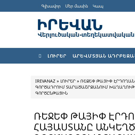
Գլխավոր
Մեր մասին
Կապ
ԼՈՒՐԵՐ
ԱՐԵՎՄՏՅԱՆ ԱԴՐԲԵՋԱ
IREVANAZ
»
ԼՈՒՐԵՐ
» ՌԵՋԵՓ ԹԱՅԻՓ ԷՐԴՈՂԱՆ.
ԳՈՐԾԱԴՐՈՒՄ ՏԱՐԱԾԱՇՐՋԱՆՈՒՄ ԽԱՂԱՂՈՒԹՅԱ
ԳՈՐԾԸՆԹԱՑԻՆ
ՌԵՋԵՓ ԹԱՅԻՓ ԷՐԴՈ
ՀԱՅԱՍՏԱՆԸ ԱՆԿԵՂԾ