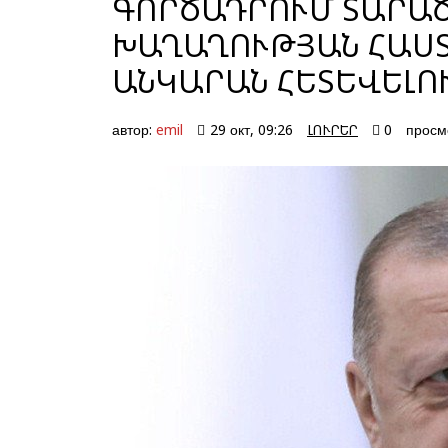
ԳՈՐԾԱԴՐՈՒՄ ՏԱՐԱ
ԽԱՂԱՂՈՒԹՅԱՆ ՀԱՍՏ
ԱՆԿԱՐԱՆ ՀԵՏԵՎԵԼՈ
автор:
emil
29 окт, 09:26
ԼՈՒՐԵՐ
0
просм