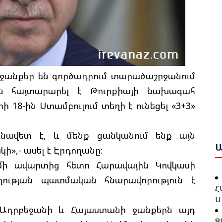
Բ
Հ
Շ
Դ
Բ
 ջանքեր են գործադրում տարածաշրջանում
Բ
Ա
Ո
ն հայտարարել է Թուրքիայի նախագահ
Ս
Ա
Ա
ի 18-ին Ստամբուլում տեղի է ունեցել «3+3»
Ը
Գ
Հ
Ն
ւնավետ է, և մենք ցանկանում ենք այն
Կ
Ա
Պ
»,- ասել է Էրդողանը:
Խ
մի ավարտից հետո Հարավային Կովկասի
Հ
ության պատմական հնարավորություն է
Հ
Մ
Դ
Հ
 Ադրբեջանի և Հայաստանի ջանքերն այդ
Ց
Հ
Հ