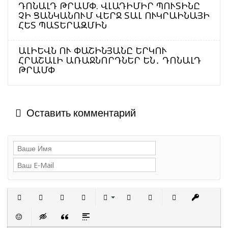
ԴՈՆԱԼԴ ԹՐԱՄՓ. ՎԼԱԴԻՄԻՐ ՊՈՒՏԻՆԸ
ՉԻ ՑԱՆԿԱՆՈՒՄ ՎԵՐՋ ՏԱԼ ՈՒԿՐԱԻՆԱՅԻ
ՀԵՏ ՊԱՏԵՐԱԶՄԻՆ
ԱԼԻԵՎՆ ՈՒ ՓԱՇԻՆՅԱՆԸ ԵՐԿՈՒ
ՀՐԱՇԱԼԻ ԱՌԱՋՆՈՐԴՆԵՐ ԵՆ․ ԴՈՆԱԼԴ
ԹՐԱՄՓ
Оставить комментарий
Полужирный
Курсив
Подчеркнутый
Зачеркнутый
Выравнивание
Нумерованный список
Маркированный сп
Вставить с
Встав