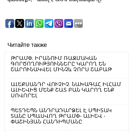
Читайте также
ԹՐԱՄՓ. ԻՐԱՆՈՒՄ ՌԱԶՄԱԿԱՆ
ԳՈՐԾՈՂՈՒԹՅՈՒՆՆԵՐԸ ԿԱՐՈՂ ԵՆ
ՇԱՐՈՒՆԱԿՎԵԼ ՄԻՆՉև ՉՈՐՍ ՇԱԲԱԹ
ԱԼԵՔՍԱՆԴՐ ՎՈՒՉԻՉ. ՆԱԽԱԳԱՀ ԻԼՀԱՄ
ԱԼԻԵՎԻՑ ՄԵՆՔ ՇԱՏ ԲԱՆ ԿԱՐՈՂ ԵՆՔ
ՍՈՎՈՐԵԼ
ՊԵՏԴԵՊՆ ԱՆԴՐԱԴԱՐՁԵԼ Է ՍՊԻՏԱԿ
ՏԱՆԸ ՍՊԱՍՎՈՂ ԹՐԱՄՓ- ԱԼԻԵՎ -
ՓԱՇԻՆՅԱՆ ՀԱՆԴԻՊՄԱՆԸ