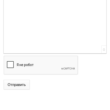
Вставить смайлик
Вставка скрытого текста
Вставка цитаты
Вставка спойлера
0
Отправить
ԱԴՐԲԵՋԱՆԻ ԱԳ ՆԱԽԱՐԱՐ ՋԵՅՀՈՒՆ ԲԱՅՐԱՄՈՎԸ
ՊԱՇՏՈՆԱԿԱՆ ԱՅՑՈՎ ԺԱՄԱՆԵԼ Է ՈՒԿՐԱԻՆԱ