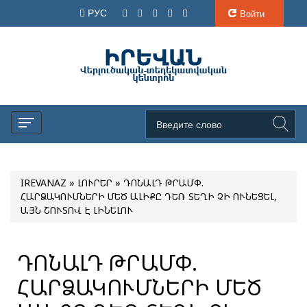
РУС
Войти
IREVANAZ
»
ԼՈՒՐԵՐ
» ԴՈՆԱԼԴ ԹՐԱՄՓ.
ՀԱՐՁԱԿՈՒՄՆԵՐԻ ՄԵԾ ԱԼԻՔԸ ԴԵՌ ՏԵՂԻ ՉԻ ՈՒՆԵՑԵԼ,
ԱՅՆ ՇՈՒՏՈՎ Է ԼԻՆԵԼՈՒ
ԴՈՆԱԼԴ ԹՐԱՄՓ.
ՀԱՐՁԱԿՈՒՄՆԵՐԻ ՄԵԾ