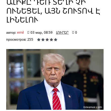
ԱԼԻՔԸ ԴԵՌ ՏԵՂԻ ՉԻ
ՈՒՆԵՑԵԼ, ԱՅՆ ՇՈՒՏՈՎ Է
ԼԻՆԵԼՈՒ
автор:
emil
03 мар, 08:59
ԼՈՒՐԵՐ
0
просмотров: 255