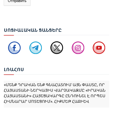
Отправить
ԱԴՐԲԵՋԱՆԻ ԱԳ ՆԱԽԱՐԱՐ ՋԵՅՀՈՒՆ ԲԱՅՐԱՄՈՎԸ
ՊԱՇՏՈՆԱԿԱՆ ԱՅՑՈՎ ԺԱՄԱՆԵԼ Է ՈՒԿՐԱԻՆԱ
ԵՐԵՎԱՆՈՒՄ ԿԱՅԱՑԵԼ Է ԱՆԻԻ ԿԱՄՐՋԻ
ՍՈՑ
ԻԱԼԱԿԱՆ ՑԱՆՑԵՐԸ
ՎԵՐԱԿԱՆԳՆՄԱՆ ՀԱՐՑԵՐՈՎ ՀԱՅԱՍՏԱՆ-ԹՈՒՐՔԻԱ
ԱՇԽԱՏԱՆՔԱՅԻՆ ԽՄԲԻ ՀԱՆԴԻՊՈՒՄԸ
ՔՆՆԱՐԿՎԵԼ Է ՀՀ ԿԱՌԱՎԱՐՈՒԹՅԱՆ 2026–2031
ԹՎԱԿԱՆՆԵՐԻ ԾՐԱԳՐԻ ՆԱԽԱԳԻԾԸ
ԼՌԱ
ՀՈՍ
«ՄԵՆՔ ԴՐԱԿԱՆ ԵՆՔ ԳՆԱՀԱՏՈՒՄ ԱՅՆ ՓԱՍՏԸ, ՈՐ
ՀԱՅԱՍՏԱՆԻ ՆԵՐԿԱՅԻՍ ՎԱՐՉԱԿԱԶՄԸ «ԻՐԱԿԱՆ
ՀԱՅԱՍՏԱՆԻ» ՀԱՅԵՑԱԿԱՐԳԸ ԸՆԴՈՒՆԵԼ Է ՈՐՊԵՍ
ՀԻՄՆԱՐԱՐ ՄՈՏԵՑՈՒՄ». ՀԻՔՄԵԹ ՀԱՋԻԵՎ