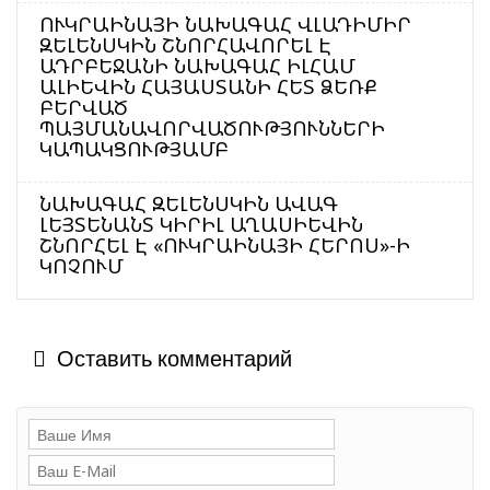
ՈՒԿՐԱԻՆԱՅԻ ՆԱԽԱԳԱՀ ՎԼԱԴԻՄԻՐ
ԶԵԼԵՆՍԿԻՆ ՇՆՈՐՀԱՎՈՐԵԼ Է
ԱԴՐԲԵՋԱՆԻ ՆԱԽԱԳԱՀ ԻԼՀԱՄ
ԱԼԻԵՎԻՆ ՀԱՅԱՍՏԱՆԻ ՀԵՏ ՁԵՌՔ
ԲԵՐՎԱԾ
ՊԱՅՄԱՆԱՎՈՐՎԱԾՈՒԹՅՈՒՆՆԵՐԻ
ԿԱՊԱԿՑՈՒԹՅԱՄԲ
ՆԱԽԱԳԱՀ ԶԵԼԵՆՍԿԻՆ ԱՎԱԳ
ԼԵՅՏԵՆԱՆՏ ԿԻՐԻԼ ԱՂԱՍԻԵՎԻՆ
ՇՆՈՐՀԵԼ Է «ՈՒԿՐԱԻՆԱՅԻ ՀԵՐՈՍ»-Ի
ԿՈՉՈՒՄ
Оставить комментарий