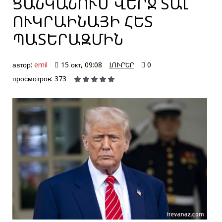
ՑԱՆԿԱՆՈՒՄ ՎԵՐՋ ՏԱԼ
ՈՒԿՐԱԻՆԱՅԻ ՀԵՏ
ՊԱՏԵՐԱԶՄԻՆ
автор:
emil
15 окт, 09:08
ԼՈՒՐԵՐ
0
просмотров: 373