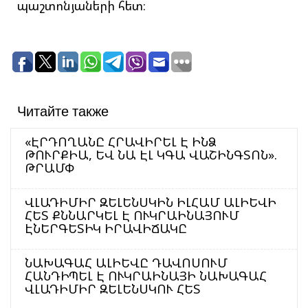
պաշտոնյաների հետ։
Читайте также
«ԷՐԴՈՂԱՆԸ ՀՐԱՎԻՐԵԼ Է ԻՆՁ
ԹՈՒՐՔԻԱ, ԵՎ ՆԱ ԷԼ ԿԳԱ ՎԱՇԻՆԳՏՈՆ».
ԹՐԱՄՓ
ՎԼԱԴԻՄԻՐ ԶԵԼԵՆՍԿԻՆ ԻԼՀԱՄ ԱԼԻԵՎԻ
ՀԵՏ ՔՆՆԱՐԿԵԼ Է ՈՒԿՐԱԻՆԱՅՈՒՄ
ԷՆԵՐԳԵՏԻԿ ԻՐԱՎԻՃԱԿԸ
ՆԱԽԱԳԱՀ ԱԼԻԵՎԸ ԴԱՎՈՍՈՒՄ
ՀԱՆԴԻՊԵԼ Է ՈՒԿՐԱԻՆԱՅԻ ՆԱԽԱԳԱՀ
ՎԼԱԴԻՄԻՐ ԶԵԼԵՆՍԿՈՒ ՀԵՏ