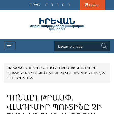
РУС
Войти
IREVANAZ
»
ԼՈՒՐԵՐ
» ԴՈՆԱԼԴ ԹՐԱՄՓ. ՎԼԱԴԻՄԻՐ
ՊՈՒՏԻՆԸ ՉԻ ՑԱՆԿԱՆՈՒՄ ՎԵՐՋ ՏԱԼ ՈՒԿՐԱԻՆԱՅԻ ՀԵՏ
ՊԱՏԵՐԱԶՄԻՆ
ԴՈՆԱԼԴ ԹՐԱՄՓ.
ՎԼԱԴԻՄԻՐ ՊՈՒՏԻՆԸ ՉԻ