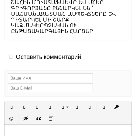
ՇԱՀԻՆ ՄՈՒՍՏԱՖԱԵՎԸ ԵՎ ՄՀԵՐ
ԳՐԻԳՈՐՅԱՆԸ ՔՆՆԱՐԿԵԼ ԵՆ ՝
ՍԱՀՄԱՆԱԶԱՏՄԱՆ ԱՍՊԵԿՏՆԵՐԸ ԵՎ
ԴԻՏԱՐԿԵԼ ՄԻ ՇԱՐՔ
ԿԱԶՄԱԿԵՐՊՉԱԿԱՆ ՈՒ
ԸՆԹԱՑԱԿԱՐԳԱՅԻՆ ՀԱՐՑԵՐ
Оставить комментарий
Полужирный
Курсив
Подчеркнутый
Зачеркнутый
Выравнивание
Нумерованный список
Маркированный сп
Вставить с
Встав
Вставить смайлик
Вставка скрытого текста
Вставка цитаты
Вставка спойлера