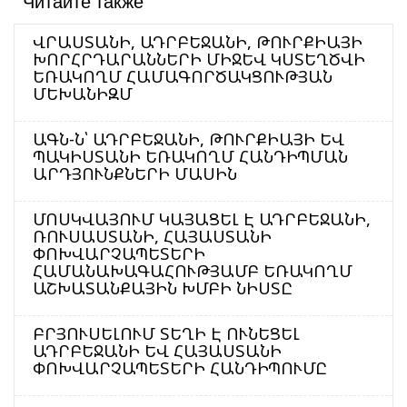
Читайте также
ՎՐԱՍՏԱՆԻ, ԱԴՐԲԵՋԱՆԻ, ԹՈՒՐՔԻԱՅԻ
ԽՈՐՀՐԴԱՐԱՆՆԵՐԻ ՄԻՋԵՎ ԿՍՏԵՂԾՎԻ
ԵՌԱԿՈՂՄ ՀԱՄԱԳՈՐԾԱԿՑՈՒԹՅԱՆ
ՄԵԽԱՆԻԶՄ
ԱԳՆ-Ն՝ ԱԴՐԲԵՋԱՆԻ, ԹՈՒՐՔԻԱՅԻ ԵՎ
ՊԱԿԻՍՏԱՆԻ ԵՌԱԿՈՂՄ ՀԱՆԴԻՊՄԱՆ
ԱՐԴՅՈՒՆՔՆԵՐԻ ՄԱՍԻՆ
ՄՈՍԿՎԱՅՈՒՄ ԿԱՅԱՑԵԼ Է ԱԴՐԲԵՋԱՆԻ,
ՌՈՒՍԱՍՏԱՆԻ, ՀԱՅԱՍՏԱՆԻ
ՓՈԽՎԱՐՉԱՊԵՏԵՐԻ
ՀԱՄԱՆԱԽԱԳԱՀՈՒԹՅԱՄԲ ԵՌԱԿՈՂՄ
ԱՇԽԱՏԱՆՔԱՅԻՆ ԽՄԲԻ ՆԻՍՏԸ
ԲՐՅՈՒՍԵԼՈՒՄ ՏԵՂԻ Է ՈՒՆԵՑԵԼ
ԱԴՐԲԵՋԱՆԻ ԵՎ ՀԱՅԱՍՏԱՆԻ
ՓՈԽՎԱՐՉԱՊԵՏԵՐԻ ՀԱՆԴԻՊՈՒՄԸ