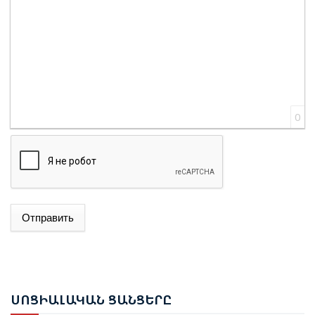
0
Отправить
ԱԴՐԲԵՋԱՆԻ ԱԳ ՆԱԽԱՐԱՐ ՋԵՅՀՈՒՆ ԲԱՅՐԱՄՈՎԸ
ՊԱՇՏՈՆԱԿԱՆ ԱՅՑՈՎ ԺԱՄԱՆԵԼ Է ՈՒԿՐԱԻՆԱ
ԵՐԵՎԱՆՈՒՄ ԿԱՅԱՑԵԼ Է ԱՆԻԻ ԿԱՄՐՋԻ
ՍՈՑ
ԻԱԼԱԿԱՆ ՑԱՆՑԵՐԸ
ՎԵՐԱԿԱՆԳՆՄԱՆ ՀԱՐՑԵՐՈՎ ՀԱՅԱՍՏԱՆ-ԹՈՒՐՔԻԱ