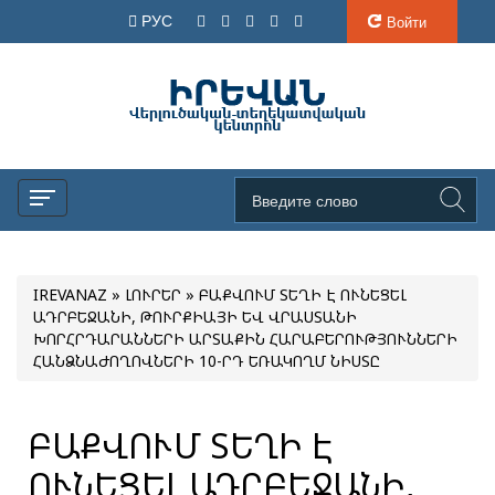
РУС
Войти
IREVANAZ
»
ԼՈՒՐԵՐ
» ԲԱՔՎՈՒՄ ՏԵՂԻ Է ՈՒՆԵՑԵԼ
ԱԴՐԲԵՋԱՆԻ, ԹՈՒՐՔԻԱՅԻ ԵՎ ՎՐԱՍՏԱՆԻ
ԽՈՐՀՐԴԱՐԱՆՆԵՐԻ ԱՐՏԱՔԻՆ ՀԱՐԱԲԵՐՈՒԹՅՈՒՆՆԵՐԻ
ՀԱՆՁՆԱԺՈՂՈՎՆԵՐԻ 10-ՐԴ ԵՌԱԿՈՂՄ ՆԻՍՏԸ
ԲԱՔՎՈՒՄ ՏԵՂԻ Է
ՈՒՆԵՑԵԼ ԱԴՐԲԵՋԱՆԻ,