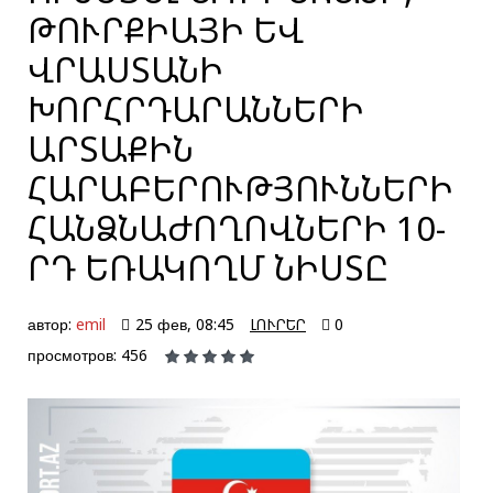
ԹՈՒՐՔԻԱՅԻ ԵՎ
ՎՐԱՍՏԱՆԻ
ԽՈՐՀՐԴԱՐԱՆՆԵՐԻ
ԱՐՏԱՔԻՆ
ՀԱՐԱԲԵՐՈՒԹՅՈՒՆՆԵՐԻ
ՀԱՆՁՆԱԺՈՂՈՎՆԵՐԻ 10-
ՐԴ ԵՌԱԿՈՂՄ ՆԻՍՏԸ
автор:
emil
25 фев, 08:45
ԼՈՒՐԵՐ
0
просмотров: 456