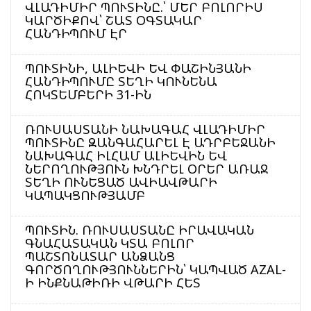
ՎԼԱԴԻՄԻՐ ՊՈՒՏԻՆԸ.՝ ՄԵՐ ԲՈԼՈՐԻՍ
ԿԱՐԾԻՔՈՎ՝ ՇԱՏ ՕԳՏԱԿԱՐ
ՀԱՆԴԻՊՈՒՄ ԷՐ
ՊՈՒՏԻՆԻ, ԱԼԻԵՎԻ ԵՎ ՓԱՇԻՆՅԱՆԻ
ՀԱՆԴԻՊՈՒՄԸ ՏԵՂԻ ԿՈՒՆԵՆԱ
ՀՈԿՏԵՄԲԵՐԻ 31-ԻՆ
ՌՈՒՍԱՍՏԱՆԻ ՆԱԽԱԳԱՀ ՎԼԱԴԻՄԻՐ
ՊՈՒՏԻՆԸ ԶԱՆԳԱՀԱՐԵԼ Է ԱԴՐԲԵՋԱՆԻ
ՆԱԽԱԳԱՀ ԻԼՀԱՄ ԱԼԻԵՎԻՆ ԵՎ
ՆԵՐՈՂՈՒԹՅՈՒՆ ԽՆԴՐԵԼ ՕՐԵՐ ԱՌԱՋ
ՏԵՂԻ ՈՒՆԵՑԱԾ ԱՎԻԱՎԹԱՐԻ
ԿԱՊԱԿՑՈՒԹՅԱՄԲ
ՊՈՒՏԻՆ. ՌՈՒՍԱՍՏԱՆԸ ԻՐԱՎԱԿԱՆ
ԳՆԱՀԱՏԱԿԱՆ ԿՏԱ ԲՈԼՈՐ
ՊԱՇՏՈՆԱՏԱՐ ԱՆՁԱՆՑ
ԳՈՐԾՈՂՈՒԹՅՈՒՆՆԵՐԻՆ՝ ԿԱՊՎԱԾ AZAL-
Ի ԻՆՔՆԱԹԻՌԻ ՎԹԱՐԻ ՀԵՏ