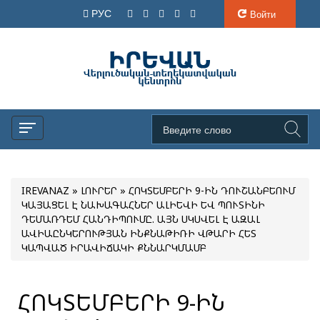
РУС
Войти
IREVANAZ
»
ԼՈՒՐԵՐ
» ՀՈԿՏԵՄԲԵՐԻ 9-ԻՆ ԴՈՒՇԱՆԲԵՈՒՄ
ԿԱՅԱՑԵԼ Է ՆԱԽԱԳԱՀՆԵՐ ԱԼԻԵՎԻ ԵՎ ՊՈՒՏԻՆԻ
ԴԵՄԱՌԴԵՄ ՀԱՆԴԻՊՈՒՄԸ. ԱՅՆ ՍԿՍՎԵԼ Է ԱԶԱԼ
ԱՎԻԱԸՆԿԵՐՈՒԹՅԱՆ ԻՆՔՆԱԹԻՌԻ ՎԹԱՐԻ ՀԵՏ
ԿԱՊՎԱԾ ԻՐԱՎԻՃԱԿԻ ՔՆՆԱՐԿՄԱՄԲ
ՀՈԿՏԵՄԲԵՐԻ 9-ԻՆ