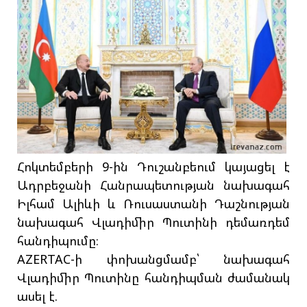
Հոկտեմբերի 9-ին Դուշանբեում կայացել է
Ադրբեջանի Հանրապետության նախագահ
Իլհամ Ալիևի և Ռուսաստանի Դաշնության
նախագահ Վլադիմիր Պուտինի դեմառդեմ
հանդիպումը։
AZERTAC-ի փոխանցմամբ՝ նախագահ
Վլադիմիր Պուտինը հանդիպման ժամանակ
ասել է.