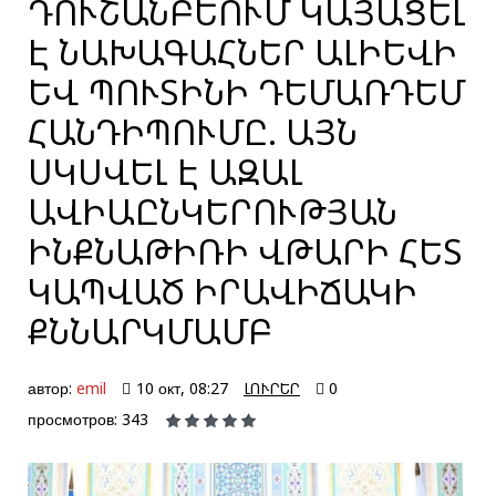
ԴՈՒՇԱՆԲԵՈՒՄ ԿԱՅԱՑԵԼ
Է ՆԱԽԱԳԱՀՆԵՐ ԱԼԻԵՎԻ
ԵՎ ՊՈՒՏԻՆԻ ԴԵՄԱՌԴԵՄ
ՀԱՆԴԻՊՈՒՄԸ. ԱՅՆ
ՍԿՍՎԵԼ Է ԱԶԱԼ
ԱՎԻԱԸՆԿԵՐՈՒԹՅԱՆ
ԻՆՔՆԱԹԻՌԻ ՎԹԱՐԻ ՀԵՏ
ԿԱՊՎԱԾ ԻՐԱՎԻՃԱԿԻ
ՔՆՆԱՐԿՄԱՄԲ
автор:
emil
10 окт, 08:27
ԼՈՒՐԵՐ
0
просмотров: 343