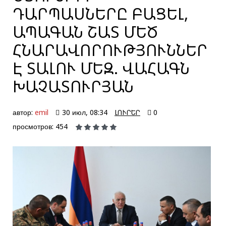
ԴԱՐՊԱՍՆԵՐԸ ԲԱՑԵԼ,
ԱՊԱԳԱՆ ՇԱՏ ՄԵԾ
ՀՆԱՐԱՎՈՐՈՒԹՅՈՒՆՆԵՐ
Է ՏԱԼՈՒ ՄԵԶ. ՎԱՀԱԳՆ
ԽԱՉԱՏՈՒՐՅԱՆ
автор:
emil
30 июл, 08:34
ԼՈՒՐԵՐ
0
просмотров: 454