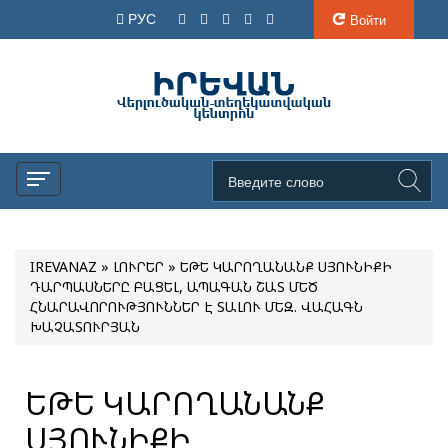
РУС
Войти
IREVANAZ
»
ԼՈՒՐԵՐ
» ԵԹԵ ԿԱՐՈՂԱՆԱՆՔ ՍՅՈՒՆԻՔԻ
ԴԱՐՊԱՍՆԵՐԸ ԲԱՑԵԼ, ԱՊԱԳԱՆ ՇԱՏ ՄԵԾ
ՀՆԱՐԱՎՈՐՈՒԹՅՈՒՆՆԵՐ Է ՏԱԼՈՒ ՄԵԶ. ՎԱՀԱԳՆ
ԽԱՉԱՏՈՒՐՅԱՆ
ԵԹԵ ԿԱՐՈՂԱՆԱՆՔ
ՍՅՈՒՆԻՔԻ