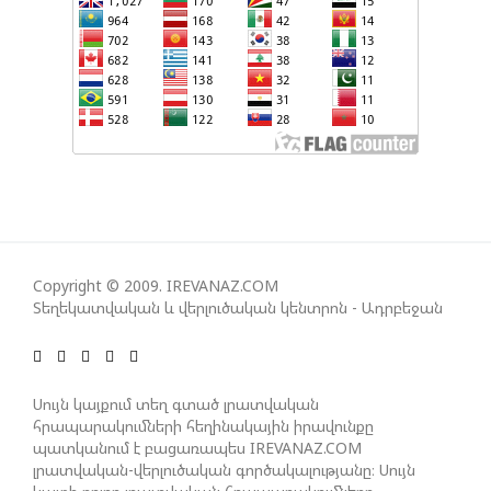
ՀԱՅԱՑՔ ՀԱՅԱՍՏԱՆԻՑ. ՈՐՔԱ՞Ն ԲԱՐՁՐ ԵՆ TRIPP-Ի
ԿՅԱՆՔԻ ԿՈՉՄԱՆ ՇԱՆՍԵՐՆ ԱՅՍ ՊԱՀԻՆ
ՀԱՊԿ-Ի ՄԱՍՆԱԿՑՈՒԹՅՈՒՆԸ ՂԱՐԱԲԱՂՅԱՆ
ՀԱԿԱՄԱՐՏՈՒԹՅԱՆՆ ԱՆՀՆԱՐ ԷՐ․ ԶԱԽԱՐՈՎԱ
ԻՐԱՆԱԿԱՆ ԵՐԿՈՒ ԼՐԱՏՎԱՄԻՋՈՑԻ
Copyright © 2009. IREVANAZ.COM
ԳՈՐԾՈՒՆԵՈՒԹՅՈՒՆ ԱԴՐԲԵՋԱՆՈՒՄ ԱՆՕՐԻՆԱԿԱՆ
Տեղեկատվական և վերլուծական կենտրոն - Ադրբեջան
Է ՃԱՆԱՉՎԵԼ
ՆԱԽԱԳԱՀ ԻԼՀԱՄ ԱԼԻԵՎԸ ՇՆՈՐՀԱՎՈՐԵԼ Է ԻՐ
Սույն կայքում տեղ գտած լրատվական
ՄԱԼԴԻՎՑԻ ԳՈՐԾԸՆԿԵՐ ՄՈՀԱՄՄԵԴ ՄՈՒԻԶԱՅԻՆ.
հրապարակումների հեղինակային իրավունքը
«ՄԵՆՔ ԳՈՀ ԵՆՔ ԱԴՐԲԵՋԱՆԻ ԵՎ ՄԱԼԴԻՎՆԵՐԻ
պատկանում է բացառապես IREVANAZ.COM
ՄԻՋԵՎ ՀԱՐԱԲԵՐՈՒԹՅՈՒՆՆԵՐԻ ԴԻՆԱՄԻԿ
լրատվական-վերլուծական գործակալությանը։ Սույն
ԶԱՐԳԱՑՈՒՄԻՑ»