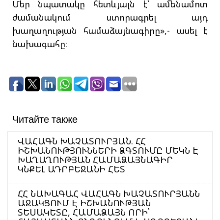
Մեր նպատակը հետևյալն է՝ ամենամոտ
ժամանակում ստորագրել այդ
խաղաղության համաձայնագիրը»,- ասել է
նախագահը։
Читайте также
ՎԱՀԱԳՆ ԽԱՉԱՏՈՒՐՅԱՆ. ՀՀ
ԻՇԽԱՆՈՒԹՅՈՒՆՆԵՐԻ ՁԳՏՈՒՄԸ ՄԵԿՆ Է
ԽԱՂԱՂՈՒԹՅԱՆ ՀԱՄԱՁԱՅՆԱԳԻՐ
ԿՆՔԵԼ ԱԴՐԲԵՋԱՆԻ ՀԵՏ
ՀՀ ՆԱԽԱԳԱՀ ՎԱՀԱԳՆ ԽԱՉԱՏՈՒՐՅԱՆՆ
ԱՋԱԿՑՈՒՄ Է ԻՇԽԱՆՈՒԹՅԱՆ
ՏԵՍԱԿԵՏԸ, ՀԱՄԱՁԱՅՆ ՈՐԻ՝