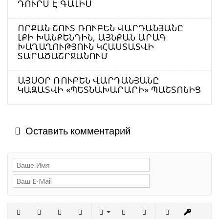
ԴՈՒՐՍ Է ԳԱԼԻՍ
ՈՐՔԱՆ ՇՈՒՏ ՌՈՒԲԵՆ ՎԱՐԴԱՆՅԱՆԸ
ԼՔԻ ԽԱՆՔԵՆԴԻՆ, ԱՅՆՔԱՆ ԱՐԱԳ
ԽԱՂԱՂՈՒԹՅՈՒՆ ԿՀԱՍՏԱՏՎԻ
ՏԱՐԱԾԱՇՐՋԱՆՈՒՄ
ԱՅՍՕՐ ՌՈՒԲԵՆ ՎԱՐԴԱՆՅԱՆԸ
ԿԱԶԱՏՎԻ «ՊԵՏՆԱԽԱՐԱՐԻ» ՊԱՇՏՈՆԻՑ
Оставить комментарий