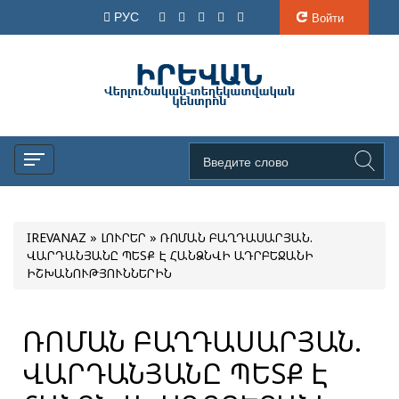
РУС
Войти
IREVANAZ
»
ԼՈՒՐԵՐ
» ՌՈՄԱՆ ԲԱՂԴԱՍԱՐՅԱՆ.
ՎԱՐԴԱՆՅԱՆԸ ՊԵՏՔ Է ՀԱՆՁՆՎԻ ԱԴՐԲԵՋԱՆԻ
ԻՇԽԱՆՈՒԹՅՈՒՆՆԵՐԻՆ
ՌՈՄԱՆ ԲԱՂԴԱՍԱՐՅԱՆ.
ՎԱՐԴԱՆՅԱՆԸ ՊԵՏՔ Է