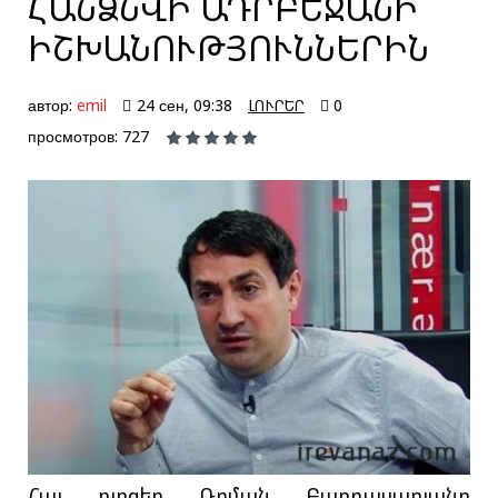
ՀԱՆՁՆՎԻ ԱԴՐԲԵՋԱՆԻ
ԻՇԽԱՆՈՒԹՅՈՒՆՆԵՐԻՆ
автор:
emil
24 сен, 09:38
ԼՈՒՐԵՐ
0
просмотров: 727
Հայ բլոգեր Ռոման Բաղդասարյանը