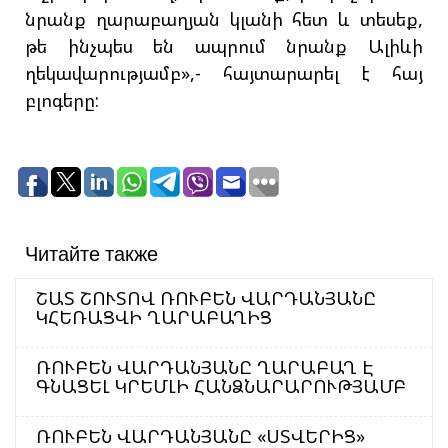
նրանք ղարաբաղյան կլանի հետ և տեսեք,
թե ինչպես են ապրում նրանք Ալիևի
ղեկավարությամբ»,- հայտարարել է հայ
բլոգերը:
Читайте также
ՇԱՏ ՇՈՒՏՈՎ ՌՈՒԲԵՆ ՎԱՐԴԱՆՅԱՆԸ
ԿՀԵՌԱՑՎԻ ՂԱՐԱԲԱՂԻՑ
ՌՈՒԲԵՆ ՎԱՐԴԱՆՅԱՆԸ ՂԱՐԱԲԱՂ Է
ԳՆԱՑԵԼ ԿՐԵՄԼԻ ՀԱՆՁՆԱՐԱՐՈՒԹՅԱՄԲ
ՌՈՒԲԵՆ ՎԱՐԴԱՆՅԱՆԸ «ՍՏՎԵՐԻՑ»