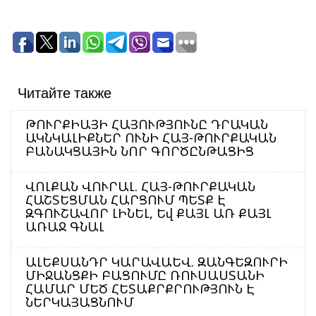
Читайте также
ԹՈՒՐՔԻԱՅԻ ՀԱՅՈՒԹՅՈՒՆԸ ԴՐԱԿԱՆ
ԱԿՆԿԱԼԻՔՆԵՐ ՈՒՆԻ ՀԱՅ-ԹՈՒՐՔԱԿԱՆ
ԲԱՆԱԿՑԱՅԻՆ ՆՈՐ ԳՈՐԾԸՆԹԱՑԻՑ
ՎՈԼՔԱՆ ՎՈՒՐԱԼ. ՀԱՅ-ԹՈՒՐՔԱԿԱՆ
ՀԱՇՏԵՑՄԱՆ ՀԱՐՑՈՒՄ ՊԵՏՔ Է
ԶԳՈՒՇԱՎՈՐ ԼԻՆԵԼ, Եվ ՔԱՅԼ ԱՌ ՔԱՅԼ
ԱՌԱՋ ԳՆԱԼ
ԱԼԵՔՍԱՆԴՐ ԿԱՐԱՎԱԵՎ. ԶԱՆԳԵԶՈՒՐԻ
ՄԻՋԱՆՑՔԻ ԲԱՑՈՒՄԸ ՌՈՒՍԱՍՏԱՆԻ
ՀԱՄԱՐ ՄԵԾ ՀԵՏԱՔՐՔՐՈՒԹՅՈՒՆ Է
ՆԵՐԿԱՅԱՑՆՈՒՄ