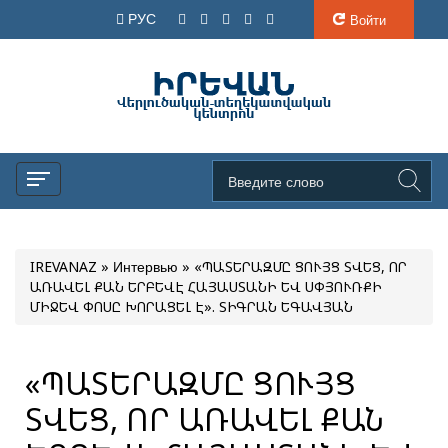
РУС
Войти
IREVANAZ
»
Интервью
» «ՊԱՏԵՐԱԶՄԸ ՑՈՒՅՑ ՏՎԵՑ, ՈՐ
ԱՌԱՎԵԼ ՔԱՆ ԵՐԲԵՎԷ ՀԱՅԱՍՏԱՆԻ ԵՎ ՍՓՅՈՒՌՔԻ
ՄԻՋԵՎ ՓՈՍԸ ԽՈՐԱՑԵԼ Է». ՏԻԳՐԱՆ ԵԳԱՎՅԱՆ
«ՊԱՏԵՐԱԶՄԸ ՑՈՒՅՑ
ՏՎԵՑ, ՈՐ ԱՌԱՎԵԼ ՔԱՆ