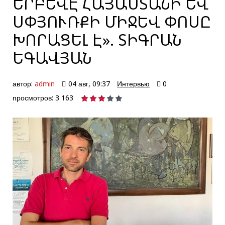
ԵՐԲԵՎԷ ՀԱՅԱՍՏԱՆԻ ԵՎ
ՍՓՅՈՒՌՔԻ ՄԻՋԵՎ ՓՈՍԸ
ԽՈՐԱՑԵԼ Է». ՏԻԳՐԱՆ
ԵԳԱՎՅԱՆ
автор:
admin
04 авг, 09:37
Интервью
0
просмотров: 3 163