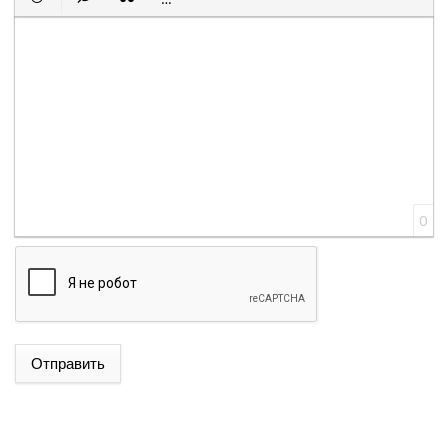
Вставить смайлик
Вставка скрытого текста
Вставка цитаты
Вставка спойлера
0
Отправить
ՌՈՒԲԵՆ ՌՈՒԲԻՆՅԱՆԸ ԸՆՏՐՎԵՑ ԱԺ ՆԱԽԱԳԱՀ
ՆԱԽԱԳԱՀ ՎԱՀԱԳՆ ԽԱՉԱՏՈՒՐՅԱՆԸ ՍՏՈՐԱԳՐԵՑ