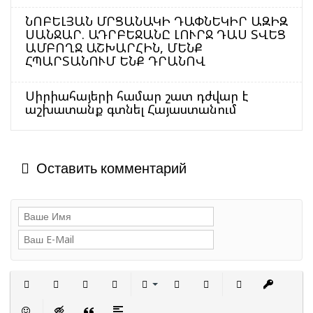
ՆՈԲԵԼՅԱՆ ՄՐՑԱՆԱԿԻ ԴԱՓՆԵԿԻՐ ԱԶԻԶ
ՍԱՆՋԱՐ. ԱԴՐԲԵՋԱՆԸ ԼՈՒՐՋ ԴԱՍ ՏՎԵՑ
ԱՄԲՈՂՋ ԱՇԽԱՐՀԻՆ, ՄԵՆՔ
ՀՊԱՐՏԱՆՈՒՄ ԵՆՔ ԴՐԱՆՈՎ
Սիրիահայերի համար շատ դժվար է
աշխատանք գտնել Հայաստանում
Оставить комментарий
Полужирный
Курсив
Подчеркнутый
Зачеркнутый
Выравнивание
Нумерованный список
Маркированный сп
Вставить с
Встав