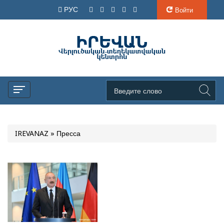
РУС
Войти
IREVANAZ
» Пресса