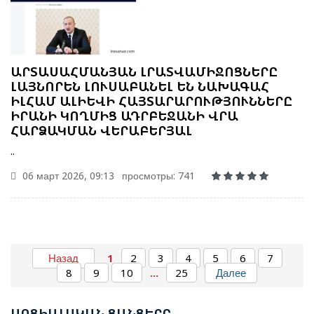
ԱՐՏԱՍԱՀՄԱՆՅԱՆ ԼՐԱՏՎԱՄԻՋՈՑՆԵՐԸ
ԼԱՅՆՈՐԵՆ ԼՈՒՍԱԲԱՆԵԼ ԵՆ ՆԱԽԱԳԱՀ
ԻԼՀԱՄ ԱԼԻԵՎԻ ՀԱՅՏԱՐԱՐՈՒԹՅՈՒՆՆԵՐԸ
ԻՐԱՆԻ ԿՈՂՄԻՑ ԱԴՐԲԵՋԱՆԻ ՎՐԱ
ՀԱՐՁԱԿՄԱՆ ՎԵՐԱԲԵՐՅԱԼ
..
06 март 2026, 09:13
просмотры: 741
ԱԴՐԲԵՋԱՆԻ ԱԳ ՆԱԽԱՐԱՐ ՋԵՅՀՈՒՆ ԲԱՅՐԱՄՈՎԸ
ՊԱՇՏՈՆԱԿԱՆ ԱՅՑՈՎ ԺԱՄԱՆԵԼ Է ՈՒԿՐԱԻՆԱ
Назад
1
2
3
4
5
6
7
8
9
10
...
25
Далее
ԵՐԵՎԱՆՈՒՄ ԿԱՅԱՑԵԼ Է ԱՆԻԻ ԿԱՄՐՋԻ
ՍՈՑ
ԻԱԼԱԿԱՆ ՑԱՆՑԵՐԸ