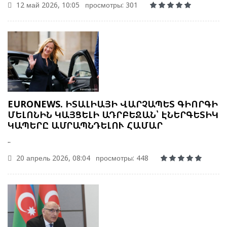
12 май 2026, 10:05
просмотры: 301
EURONEWS. ԻՏԱԼԻԱՅԻ ՎԱՐՉԱՊԵՏ ԳԻՈՐԳԻ
ՄԵԼՈՆԻՆ ԿԱՅՑԵԼԻ ԱԴՐԲԵՋԱՆ՝ ԷՆԵՐԳԵՏԻԿ
ԿԱՊԵՐԸ ԱՄՐԱՊՆԴԵԼՈՒ ՀԱՄԱՐ
..
20 апрель 2026, 08:04
просмотры: 448