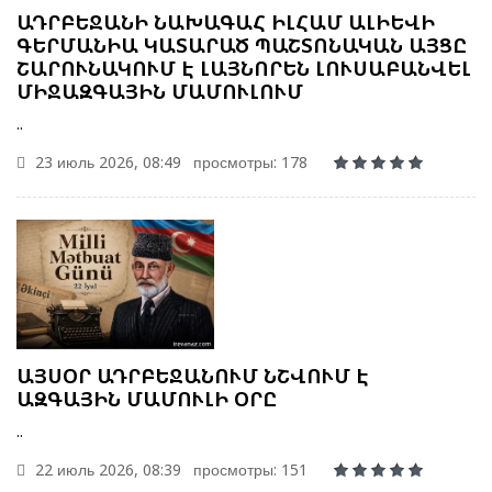
ԱԴՐԲԵՋԱՆԻ ՆԱԽԱԳԱՀ ԻԼՀԱՄ ԱԼԻԵՎԻ
ԳԵՐՄԱՆԻԱ ԿԱՏԱՐԱԾ ՊԱՇՏՈՆԱԿԱՆ ԱՅՑԸ
ՇԱՐՈՒՆԱԿՈՒՄ Է ԼԱՅՆՈՐԵՆ ԼՈՒՍԱԲԱՆՎԵԼ
ՄԻՋԱԶԳԱՅԻՆ ՄԱՄՈՒԼՈՒՄ
..
23 июль 2026, 08:49
просмотры: 178
ԱՅՍՕՐ ԱԴՐԲԵՋԱՆՈՒՄ ՆՇՎՈՒՄ Է
ԱԶԳԱՅԻՆ ՄԱՄՈՒԼԻ ՕՐԸ
..
22 июль 2026, 08:39
просмотры: 151