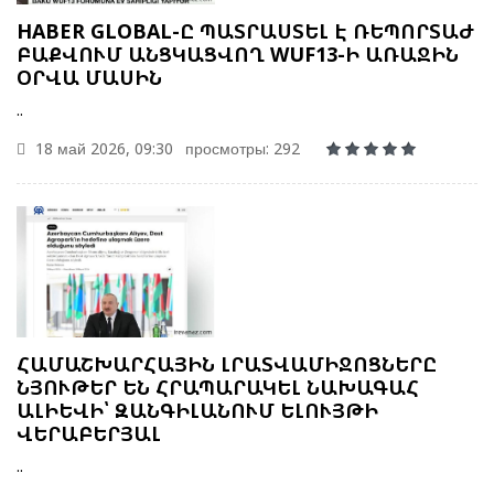
HABER GLOBAL-Ը ՊԱՏՐԱՍՏԵԼ Է ՌԵՊՈՐՏԱԺ
ԲԱՔՎՈՒՄ ԱՆՑԿԱՑՎՈՂ WUF13-Ի ԱՌԱՋԻՆ
ՕՐՎԱ ՄԱՍԻՆ
..
18 май 2026, 09:30
просмотры: 292
ՀԱՄԱՇԽԱՐՀԱՅԻՆ ԼՐԱՏՎԱՄԻՋՈՑՆԵՐԸ
ՆՅՈՒԹԵՐ ԵՆ ՀՐԱՊԱՐԱԿԵԼ ՆԱԽԱԳԱՀ
ԱԼԻԵՎԻ՝ ԶԱՆԳԻԼԱՆՈՒՄ ԵԼՈՒՅԹԻ
ՎԵՐԱԲԵՐՅԱԼ
..