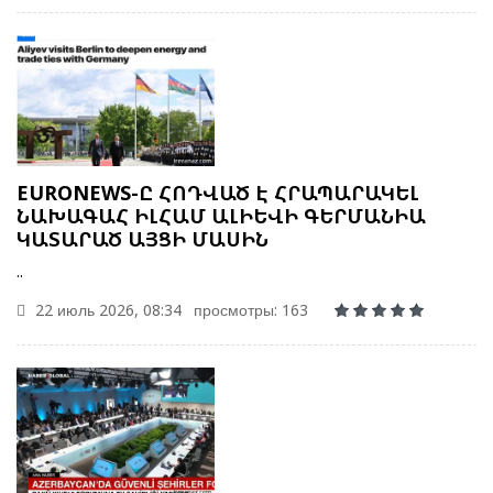
EURONEWS-Ը ՀՈԴՎԱԾ Է ՀՐԱՊԱՐԱԿԵԼ
ՆԱԽԱԳԱՀ ԻԼՀԱՄ ԱԼԻԵՎԻ ԳԵՐՄԱՆԻԱ
ԿԱՏԱՐԱԾ ԱՅՑԻ ՄԱՍԻՆ
..
22 июль 2026, 08:34
просмотры: 163