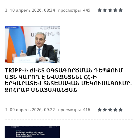
10 апрель 2026, 08:34
просмотры: 445
TRIPP-Ի ՃԻՇՏ ՕԳՏԱԳՈՐԾՄԱՆ ԴԵՊՔՈՒՄ
ԱՅՆ ԿԱՐՈՂ Է ՆՎԱԶԵՑՆԵԼ ՀՀ-Ի
ԵՐԿԱՐԱՏԵՎ ՏՆՏԵՍԱԿԱՆ ՄԵԿՈՒՍԱՑՈՒՄԸ.
ԶՈՀՐԱԲ ՄՆԱՑԱԿԱՆՅԱՆ
..
09 апрель 2026, 09:22
просмотры: 416