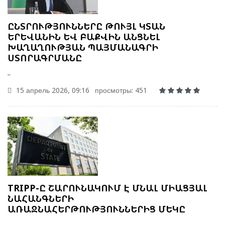
ԸՆՏՐՈՒԹՅՈՒՆՆԵՐԸ ԹՈՒՅԼ ԿՏԱՆ
ԵՐԵՎԱՆԻՆ ԵՎ ԲԱՔՎԻՆ ԱՆՑՆԵԼ
ԽԱՂԱՂՈՒԹՅԱՆ ՊԱՅՄԱՆԱԳՐԻ
ՍՏՈՐԱԳՐՄԱՆԸ
..
15 апрель 2026, 09:16
просмотры: 451
TRIPP-Ը ՇԱՐՈՒՆԱԿՈՒՄ Է ՄՆԱԼ ՄԻԱՑՅԱԼ
ՆԱՀԱՆԳՆԵՐԻ
ԱՌԱՋՆԱՀԵՐԹՈՒԹՅՈՒՆՆԵՐԻՑ ՄԵԿԸ
..