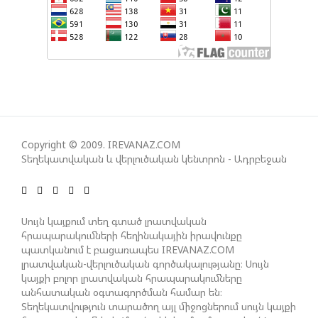
ՀԱՅԱՑՔ ՀԱՅԱՍՏԱՆԻՑ. ՈՐՔԱ՞Ն ԲԱՐՁՐ ԵՆ TRIPP-Ի
ԿՅԱՆՔԻ ԿՈՉՄԱՆ ՇԱՆՍԵՐՆ ԱՅՍ ՊԱՀԻՆ
ՀԱՊԿ-Ի ՄԱՍՆԱԿՑՈՒԹՅՈՒՆԸ ՂԱՐԱԲԱՂՅԱՆ
ՀԱԿԱՄԱՐՏՈՒԹՅԱՆՆ ԱՆՀՆԱՐ ԷՐ․ ԶԱԽԱՐՈՎԱ
ԻՐԱՆԱԿԱՆ ԵՐԿՈՒ ԼՐԱՏՎԱՄԻՋՈՑԻ
Copyright © 2009. IREVANAZ.COM
ԳՈՐԾՈՒՆԵՈՒԹՅՈՒՆ ԱԴՐԲԵՋԱՆՈՒՄ ԱՆՕՐԻՆԱԿԱՆ
Տեղեկատվական և վերլուծական կենտրոն - Ադրբեջան
Է ՃԱՆԱՉՎԵԼ
ՆԱԽԱԳԱՀ ԻԼՀԱՄ ԱԼԻԵՎԸ ՇՆՈՐՀԱՎՈՐԵԼ Է ԻՐ
Սույն կայքում տեղ գտած լրատվական
ՄԱԼԴԻՎՑԻ ԳՈՐԾԸՆԿԵՐ ՄՈՀԱՄՄԵԴ ՄՈՒԻԶԱՅԻՆ.
հրապարակումների հեղինակային իրավունքը
պատկանում է բացառապես IREVANAZ.COM
«ՄԵՆՔ ԳՈՀ ԵՆՔ ԱԴՐԲԵՋԱՆԻ ԵՎ ՄԱԼԴԻՎՆԵՐԻ
լրատվական-վերլուծական գործակալությանը։ Սույն
ՄԻՋԵՎ ՀԱՐԱԲԵՐՈՒԹՅՈՒՆՆԵՐԻ ԴԻՆԱՄԻԿ
կայքի բոլոր լրատվական հրապարակումները
ԶԱՐԳԱՑՈՒՄԻՑ»
անհատական օգտագործման համար են։
Տեղեկատվություն տարածող այլ միջոցներում սույն կայքի