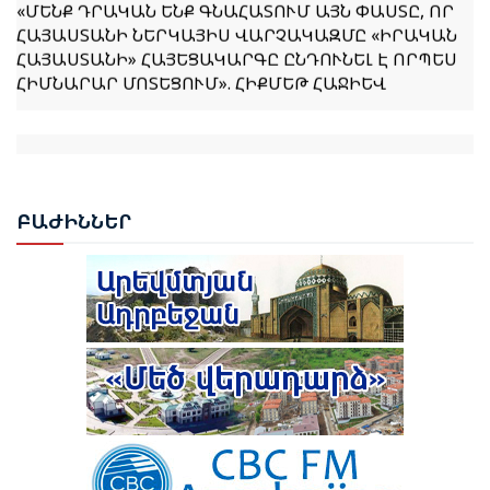
«ՄԵՆՔ ԴՐԱԿԱՆ ԵՆՔ ԳՆԱՀԱՏՈՒՄ ԱՅՆ ՓԱՍՏԸ, ՈՐ
ՀԱՅԱՍՏԱՆԻ ՆԵՐԿԱՅԻՍ ՎԱՐՉԱԿԱԶՄԸ «ԻՐԱԿԱՆ
ՀԱՅԱՍՏԱՆԻ» ՀԱՅԵՑԱԿԱՐԳԸ ԸՆԴՈՒՆԵԼ Է ՈՐՊԵՍ
ՀԻՄՆԱՐԱՐ ՄՈՏԵՑՈՒՄ». ՀԻՔՄԵԹ ՀԱՋԻԵՎ
ՌՈՒԲԵՆ ՌՈՒԲԻՆՅԱՆԸ ԸՆՏՐՎԵՑ ԱԺ ՆԱԽԱԳԱՀ
ԲԱԺ
ԻՆՆԵՐ
ՆԱԽԱԳԱՀ ՎԱՀԱԳՆ ԽԱՉԱՏՈՒՐՅԱՆԸ ՍՏՈՐԱԳՐԵՑ
ՆԻԿՈԼ ՓԱՇԻՆՅԱՆԻՆ ՎԱՐՉԱՊԵՏ ՆՇԱՆԱԿԵԼՈՒ
ՄԱՍԻՆ ՀՐԱՄԱՆԱԳԻՐԸ
ԻԼՀԱՄ ԱԼԻԵՎ. ԿԵՆՏՐՈՆԱԿԱՆ ԱՍԻԱՅԻ ԵՐԿՐՆԵՐԻ
ՀԵՏ ՀԱՐԱԲԵՐՈՒԹՅՈՒՆՆԵՐԸ ԱԴՐԲԵՋԱՆԻ
ԱՐՏԱՔԻՆ ՔԱՂԱՔԱԿԱՆՈՒԹՅԱՆ ՀԻՄՆԱԿԱՆ
ԱՌԱՋՆԱՀԵՐԹՈՒԹՅՈՒՆՆԵՐԻՑ ՄԵԿՆ ԵՆ