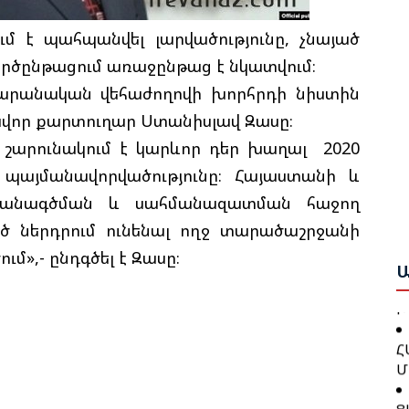
ւմ է պահպանվել լարվածությունը, չնայած
Բ
րծընթացում առաջընթաց է նկատվում։
Հ
Շ
արանական վեհաժողովի խորհրդի նիստին
Դ
Բ
վոր քարտուղար Ստանիսլավ Զասը։
 շարունակում է կարևոր դեր խաղալ 2020
Բ
Ա
Ո
 պայմանավորվածությունը։ Հայաստանի և
Ս
Ա
Ա
մանագծման և սահմանազատման հաջող
Ը
ծ ներդրում ունենալ ողջ տարածաշրջանի
Գ
Հ
Ն
»,- ընդգծել է Զասը։
Կ
Ա
Պ
Խ
Հ
Հ
Մ
Դ
Հ
Ց
Հ