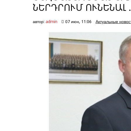
ՆԵՐԴՐՈՒՄ ՈՒՆԵՆԱԼ ..
автор:
admin
07 июн, 11:06
Актуальные новос