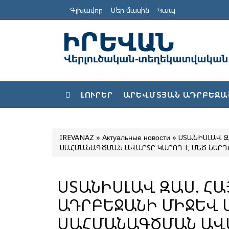
Գլխավոր
Մեր մասին
Կապ
ԼՈՒՐԵՐ
ԱՐԵՎՄՏՅԱՆ ԱԴՐԲԵՋԱ
IREVANAZ
»
Актуальные новости
» ՍՏԱՆԻՍԼԱՎ 
ՍԱՀՄԱՆԱԳԾՄԱՆ ԱՎԱՐՏԸ 
ՍՏԱՆԻՍԼԱՎ ԶԱՍ. Հ
ԱԴՐԲԵՋԱՆԻ ՄԻՋԵՎ 
ՍԱՀՄԱՆԱԳԾՄԱՆ ԱՎԱՐՏ