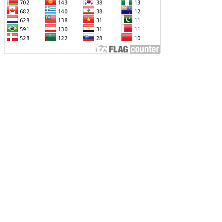
ՆՕՐԻՆԱԿԱՆ Է ՃԱՆԱՉՎԵԼ
ԱԽԱԳԱՀ ԻԼՀԱՄ ԱԼԻԵՎԸ ՇՆՈՐՀԱՎՈՐԵԼ Է
Ր ՄԱԼԴԻՎՑԻ ԳՈՐԾԸՆԿԵՐ ՄՈՀԱՄՄԵԴ
ՈՒԻԶԱՅԻՆ. «ՄԵՆՔ ԳՈՀ ԵՆՔ ԱԴՐԲԵՋԱՆԻ
Վ ՄԱԼԴԻՎՆԵՐԻ ՄԻՋԵՎ
ԱՐԱԲԵՐՈՒԹՅՈՒՆՆԵՐԻ ԴԻՆԱՄԻԿ
ԱՐԳԱՑՈՒՄԻՑ»
ԱՐՈՒՆԱԿՎՈՒՄ Է «ՄԵԾ ՎԵՐԱԴԱՐՁ»
ՐԱԳՐԻ ԻՐԱԿԱՆԱՑՈՒՄԸ
ԴՐԲԵՋԱՆԸ ՄԱԿ-Ի ԱՆՎՏԱՆԳՈՒԹՅԱՆ
ՈՐՀՐԴՈՒՄ ՇԵՇՏԵԼ Է ԱԽ-Ի ԲԱՆԱՁԵՎԵՐԻ
ԱՏԱՐՄԱՆ ԱՆՀՐԱԺԵՇՏՈՒԹՅՈՒՆԸ