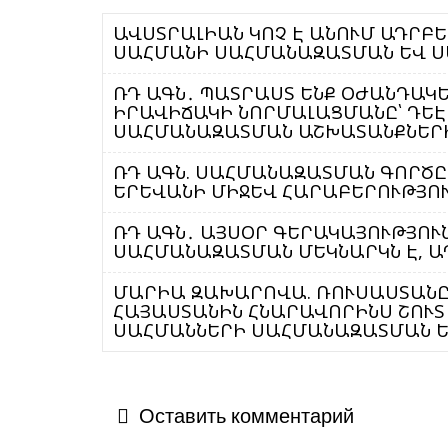
ԱՎՍՏՐԱԼԻԱՆ ԿՈՉ Է ԱՆՈՒՄ ԱԴՐԲ
ՍԱՀՄԱՆԻ ՍԱՀՄԱՆԱԶԱՏՄԱՆ ԵՎ 
ՌԴ ԱԳՆ․ ՊԱՏՐԱՍՏ ԵՆՔ ՕԺԱՆԴԱԿ
ԻՐԱՎԻՃԱԿԻ ՆՈՐՄԱԼԱՑՄԱՆԸ՝ ԴԵ
ՍԱՀՄԱՆԱԶԱՏՄԱՆ ԱՇԽԱՏԱՆՔՆԵՐԻ
ՌԴ ԱԳՆ. ՍԱՀՄԱՆԱԶԱՏՄԱՆ ԳՈՐԾԸ
ԵՐԵՎԱՆԻ ՄԻՋԵՎ ՀԱՐԱԲԵՐՈՒԹՅՈ
ՌԴ ԱԳՆ․ ԱՅՍՕՐ ԳԵՐԱԿԱՅՈՒԹՅՈՒ
ՍԱՀՄԱՆԱԶԱՏՄԱՆ ՄԵԿՆԱՐԿՆ Է, 
ՄԱՐԻԱ ԶԱԽԱՐՈՎԱ. ՌՈՒՍԱՍՏԱՆԸ 
ՀԱՅԱՍՏԱՆԻՆ ՀՆԱՐԱՎՈՐԻՆՍ ՇՈՒՏ
ՍԱՀՄԱՆՆԵՐԻ ՍԱՀՄԱՆԱԶԱՏՄԱՆ Ե
Оставить комментарий