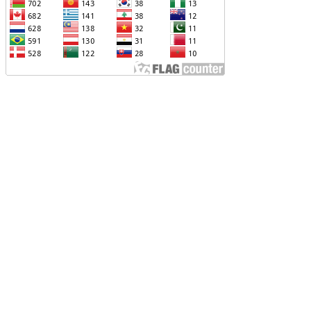
ՐՎԻ՝ ՌՈՒՍ-ՀԱՅԿԱԿԱՆ
ԱՐԱԲԵՐՈՒԹՅՈՒՆՆԵՐԻՆ ՎԵՐԱԲԵՐՈՂ
ԱՐՑԵՐԸ ԱԴՐԲԵՋԱՆԻ ՆԿԱՏՄԱՄԲ
ԵԿՆԱԲԱՆԵԼՈՒ ՊՐԱԿՏԻԿԱՅԻՆ
Չ ՈՔ ԻՆՁ ՉԻ ԹԵԼԱԴՐԵԼՈՒ ԻՆՁ ՝ ՎԱՃԱՌԵԼ
ՈՒՐՔԻԱՅԻՆ F-35, ԹԵ ՈՉ. ԹՐԱՄՓ
ԱՅԱՑՔ ՀԱՅԱՍՏԱՆԻՑ. ՈՐՔԱ՞Ն ԲԱՐՁՐ ԵՆ
RIPP-Ի ԿՅԱՆՔԻ ԿՈՉՄԱՆ ՇԱՆՍԵՐՆ ԱՅՍ
ԱՀԻՆ
ԱՊԿ-Ի ՄԱՍՆԱԿՑՈՒԹՅՈՒՆԸ
ԱՐԱԲԱՂՅԱՆ ՀԱԿԱՄԱՐՏՈՒԹՅԱՆՆ
ՆՀՆԱՐ ԷՐ․ ԶԱԽԱՐՈՎԱ