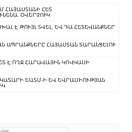
Դ
Մ ՀԱՅԱՍՏԱՆԻ ՀԵՏ
Հ
ԱՎԻԱՀԱՂՈՐԴԱԿՑՈՒԹՅՈՒՆ ՉԵՆՔ ՈՒՆԵՆԱ. ՕՎԵՐՉՈՒԿ
Հ
Մ
ԽԱԼ Է ԹՈՒՅԼ ՏՎԵԼ, ԵՎ ԴԱ ՀԵՏԵՎԱՆՔՆԵՐ
Ո
ԱՆ ԱՊՐԱՆՔՆԵՐԸ ՀԱՅԱՍՏԱՆ ՏԱՐԱՆՑԵԼՈՒ
Թ
ՇՏ Է ՈՂՋ ՀԱՐԱՎԱՅԻՆ ԿՈՎԿԱՍԻ
Հ
T
 ԿԱՏԱՐԻ ԵԱՏՄ-Ի ԵՎ ԵՎՐԱՄԻՈՒԹՅԱՆ
Պ
ՒԿ
Հ
Ղ
Ա