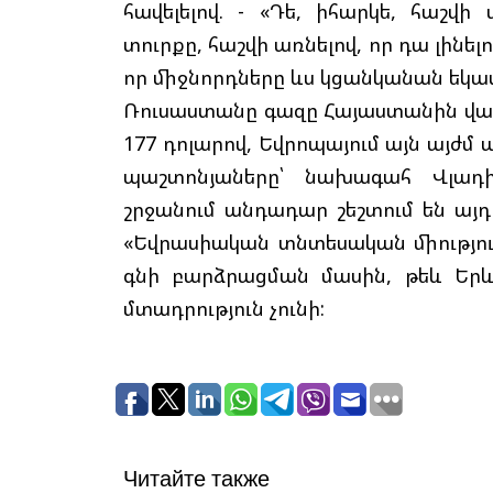
հավելելով. - «Դե, իհարկե, հաշ
տուրքը, հաշվի առնելով, որ դա լինել
որ միջնորդները ևս կցանկանան եկա
Ռուսաստանը գազը Հայաստանին վա
177 դոլարով, Եվրոպայում այն այժմ 
պաշտոնյաները՝ նախագահ Վլադիմ
շրջանում անդադար շեշտում են այ
«Եվրասիական տնտեսական միություն
գնի բարձրացման մասին, թեև Երևա
մտադրություն չունի:
Читайте также