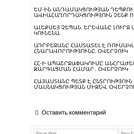
ԵՄ-ԻՆ ԱՆԴԱՄԱԿՑՈՒԹՅԱՆ ԴԵՊՔՈՒ
ԱԼԵՔՍԵՅ ՉԵՊԱՆ. ԵՐԵՎԱՆԸ ԼՈՒՐՋ Ս
ԿՈՒՆԵՆԱ
ԱԴՐԲԵՋԱՆԸ ՀԱՍՏԱՏԵԼ Է ՌՈՒՍԱԿ
ՀՆԱՐԱՎՈՐՈՒԹՅՈՒՆԸ. ՕՎԵՐՉՈՒԿ
ՀՀ-Ի ԱՊԱՇՐՋԱՓԱԿՈՒՄԸ ԱՆՀՐԱԺԵ
ԶԱՐԳԱՑՄԱՆ ՀԱՄԱՐ․ ՕՎԵՐՉՈՒԿ
ՀԱՅԱՍՏԱՆԸ ՊԵՏՔ Է ԸՆՏՐՈՒԹՅՈՒՆ
ՄԱՍՆԱԿՑՈՒԹՅԱՆ ՄԻՋԵՎ. ՕՎԵՐՉՈ
Оставить комментарий