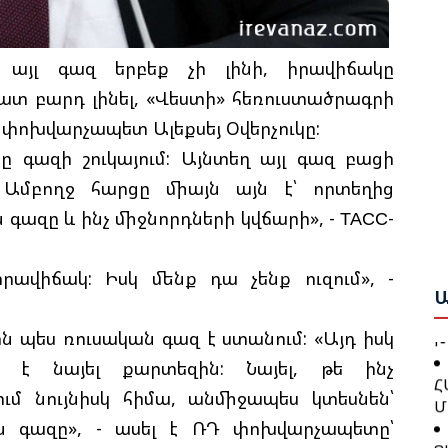
Ի
Ե
Ա
 այլ գազ երբեք չի լինի, իրավիճակը
Ք
Ա
շատ բարդ լինել, «Վեստի» հեռուստածրագրի
Շ
Բ
 փոխվարչապետ Ալեքսեյ Օվերչուկը:
 գազի շուկայում: Այնտեղ այլ գազ բացի
Բ
Թ
Ո
: Ամբողջ հարցը միայն այն է՝ որտեղից
Կ
Ա
ազը և ինչ միջնորդների կվճարի», - ТАСС-
Գ
Ջ
Ն
րավիճակ: Իսկ մենք դա չենք ուզում», -
Բ
Ա
Խ
ն պես ռուսական գազ է ստանում: «Այդ իսկ
Թ
Հ
է նայել քարտեզին: Նայել, թե ինչ
Կ
Մ
ւմ նույնիսկ հիմա, անմիջապես կտեսնեն՝
Ք
ան գազը», - ասել է ՌԴ փոխվարչապետը՝
Ց