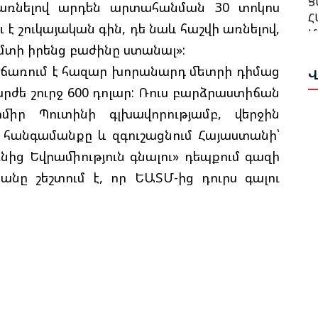
Հ
վի առնելով արդեն արտահանման 30 տոկոս
Թ
Մ
ու է շուկայական գին, դե նաև հաշվի առնելով,
Հ
Ա
Ա
մտի իրենց բաժինը ստանալ»:
ճառում է հազար խորանարդ մետրի դիմաց
Վ
Ն
Բ
արժե շուրջ 600 դոլար: Ռուս բարձրաստիճան
Վ
Հ
իր Պուտինի գլխավորությամբ, վերջին
Դ
Գ
դ հանգամանքը և զգուշացնում Հայաստանի՝
Ա
ից Եվրամիություն գնալու» դեպքում գազի
Ա
Թ
նը շեշտում է, որ ԵԱՏՄ-ից դուրս գալու
Ս
Ի
Ա
Ը
Ս
Հ
Փ
Կ
Պ
Գ
Շ
Մ
Հ