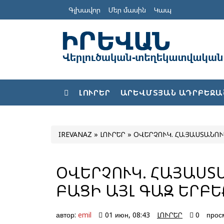
Գլխավոր
Մեր մասին
Կապ
ԼՈՒՐԵՐ
ԱՐԵՎՄՏՅԱՆ ԱԴՐԲԵՋԱ
IREVANAZ
»
ԼՈՒՐԵՐ
» ՕՎԵՐՉՈՒԿ. ՀԱՅԱՍՏԱՆՈՒ
ՕՎԵՐՉՈՒԿ. ՀԱՅԱՍՏ
ԲԱՑԻ ԱՅԼ ԳԱԶ ԵՐԲԵՔ
автор:
emil
01 июн, 08:43
ԼՈՒՐԵՐ
0
прос